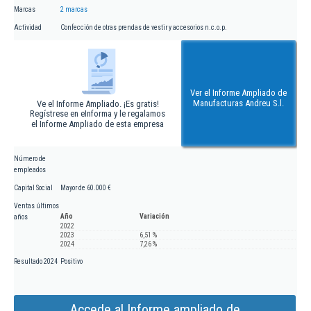
Marcas
2 marcas
Actividad
Confección de otras prendas de vestir y accesorios n.c.o.p.
Ver el Informe Ampliado de
Manufacturas Andreu S.l.
Ve el Informe Ampliado. ¡Es gratis!
Regístrese en eInforma y le regalamos
el Informe Ampliado de esta empresa
Número de
empleados
Capital Social
Mayor de 60.000 €
Ventas últimos
Año
Variación
años
2022
2023
6,51 %
2024
7,26 %
Resultado 2024
Positivo
Accede al Informe ampliado de