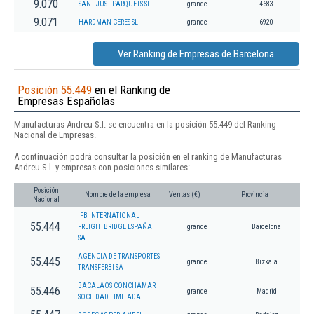
9.070
SANT JUST PARQUETS SL
grande
4683
9.071
HARDMAN CERES SL
grande
6920
Ver Ranking de Empresas de Barcelona
Posición 55.449
en el Ranking de
Empresas Españolas
Manufacturas Andreu S.l. se encuentra en la posición 55.449 del Ranking
Nacional de Empresas.
A continuación podrá consultar la posición en el ranking de Manufacturas
Andreu S.l. y empresas con posiciones similares:
Posición
Nombre de la empresa
Ventas (€)
Provincia
Nacional
IFB INTERNATIONAL
55.444
FREIGHTBRIDGE ESPAÑA
grande
Barcelona
SA
AGENCIA DE TRANSPORTES
55.445
grande
Bizkaia
TRANSFERBI SA
BACALAOS CONCHAMAR
55.446
grande
Madrid
SOCIEDAD LIMITADA.