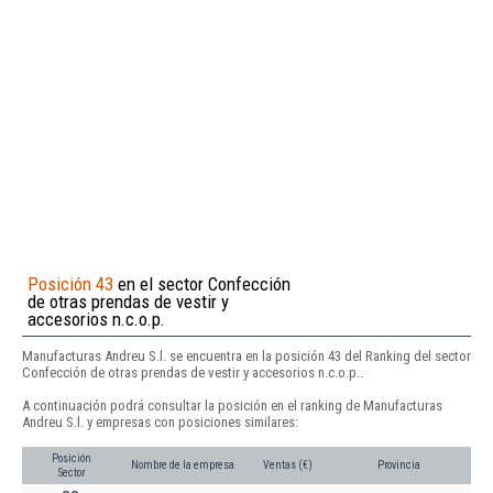
Posición 43
en el sector Confección
de otras prendas de vestir y
accesorios n.c.o.p.
Manufacturas Andreu S.l. se encuentra en la posición 43 del Ranking del sector
Confección de otras prendas de vestir y accesorios n.c.o.p..
A continuación podrá consultar la posición en el ranking de Manufacturas
Andreu S.l. y empresas con posiciones similares:
Posición
Nombre de la empresa
Ventas (€)
Provincia
Sector