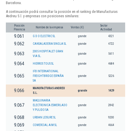
Barcelona.
A continuación podrá consultar la posición en el ranking de Manufacturas
Andreu S.l. y empresas con posiciones similares:
Posición
Sector
Nombre de la empresa
Ventas (€)
Provincia
Actividad
9.061
G D O ELECTRIC SL
grande
4321
9.062
CANSALADERIA SINGLA SL
grande
4722
2005 HOSPITALET GRAN
9.063
grande
5611
VIA SL.
9.064
HIERROS TOUS SL
grande
4684
IFB INTERNATIONAL
9.065
FREIGHTBRIDGE ESPAÑA
grande
5226
SA
MANUFACTURAS ANDREU
9.066
grande
1429
S.L.
MAQUINARIA
9.067
ELECTRONICA ESMERILADO
grande
2842
Y PULIDO SA
9.068
URBAN LEISURE SL
grande
9200
9.069
COMERCIAL AIM SL
grande
4664