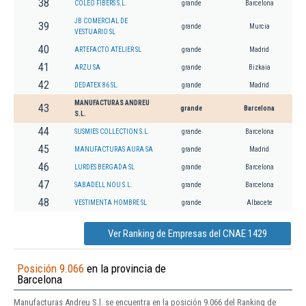
38
COLEO FIBERS S.L.
grande
Barcelona
JB COMERCIAL DE
39
grande
Murcia
VESTUARIO SL
40
ARTEFACTO ATELIER SL
grande
Madrid
41
ARZU SA
grande
Bizkaia
42
DEDATEX 86 SL.
grande
Madrid
MANUFACTURAS ANDREU
43
grande
Barcelona
S.L.
44
SUSMIES COLLECTION S.L.
grande
Barcelona
45
MANUFACTURAS AURA SA
grande
Madrid
46
LURDES BERGADA SL
grande
Barcelona
47
SABADELL NOU S.L.
grande
Barcelona
48
VESTIMENTA HOMBRE SL
grande
Albacete
Ver Ranking de Empresas del CNAE 1429
Posición 9.066
en la provincia de
Barcelona
Manufacturas Andreu S.l. se encuentra en la posición 9.066 del Ranking de