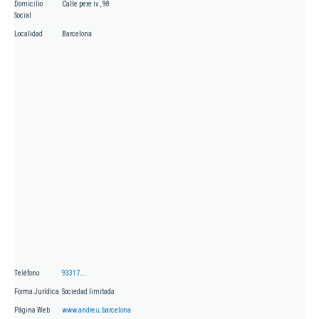
Domicilio
Calle pere iv , 98
Social
Localidad
Barcelona
Teléfono
93317...
Forma Jurídica
Sociedad limitada
Página Web
www.andreu.barcelona