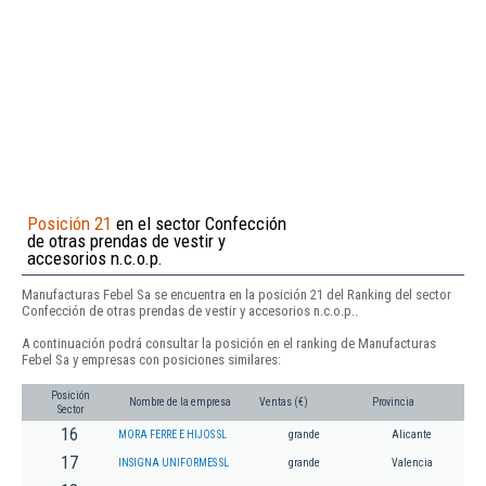
Posición 21
en el sector Confección
de otras prendas de vestir y
accesorios n.c.o.p.
Manufacturas Febel Sa se encuentra en la posición 21 del Ranking del sector
Confección de otras prendas de vestir y accesorios n.c.o.p..
A continuación podrá consultar la posición en el ranking de Manufacturas
Febel Sa y empresas con posiciones similares:
Posición
Nombre de la empresa
Ventas (€)
Provincia
Sector
16
MORA FERRE E HIJOS SL
grande
Alicante
17
INSIGNA UNIFORMES SL
grande
Valencia