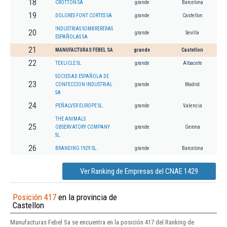
18
CROTTON SA
grande
Barcelona
19
DOLORES FONT CORTES SA
grande
Castellon
INDUSTRIAS SOMBRERERAS
20
grande
Sevilla
ESPAÑOLAS SA
21
MANUFACTURAS FEBEL SA
grande
Castellon
22
TEXLICLE SL
grande
Albacete
SOCIEDAD ESPAÑOLA DE
23
CONFECCION INDUSTRIAL
grande
Madrid
SA
24
PEÑALVER EUROPE SL.
grande
Valencia
THE ANIMALS
25
OBSERVATORY COMPANY
grande
Gerona
SL.
26
BRANDING 1929 SL.
grande
Barcelona
Ver Ranking de Empresas del CNAE 1429
Posición 417
en la provincia de
Castellon
Manufacturas Febel Sa se encuentra en la posición 417 del Ranking de