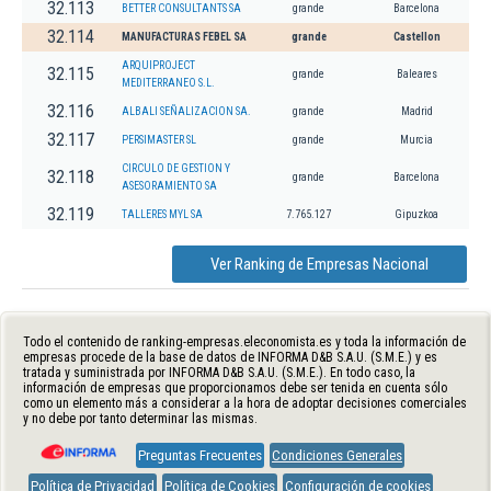
32.113
BETTER CONSULTANTS SA
grande
Barcelona
32.114
MANUFACTURAS FEBEL SA
grande
Castellon
ARQUIPROJECT
32.115
grande
Baleares
MEDITERRANEO S.L.
32.116
ALBALI SEÑALIZACION SA.
grande
Madrid
32.117
PERSIMASTER SL
grande
Murcia
CIRCULO DE GESTION Y
32.118
grande
Barcelona
ASESORAMIENTO SA
32.119
TALLERES MYL SA
7.765.127
Gipuzkoa
Ver Ranking de Empresas Nacional
Todo el contenido de ranking-empresas.eleconomista.es y toda la información de
empresas procede de la base de datos de INFORMA D&B S.A.U. (S.M.E.) y es
tratada y suministrada por INFORMA D&B S.A.U. (S.M.E.). En todo caso, la
información de empresas que proporcionamos debe ser tenida en cuenta sólo
como un elemento más a considerar a la hora de adoptar decisiones comerciales
y no debe por tanto determinar las mismas.
Preguntas Frecuentes
Condiciones Generales
Política de Privacidad
Política de Cookies
Configuración de cookies