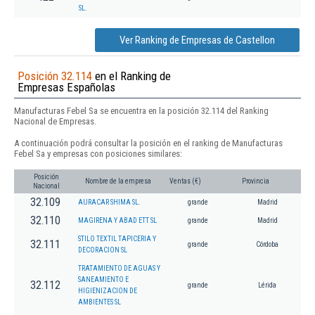
SL.
Ver Ranking de Empresas de Castellon
Posición 32.114
en el Ranking de
Empresas Españolas
Manufacturas Febel Sa se encuentra en la posición 32.114 del Ranking
Nacional de Empresas.
A continuación podrá consultar la posición en el ranking de Manufacturas
Febel Sa y empresas con posiciones similares:
Posición
Nombre de la empresa
Ventas (€)
Provincia
Nacional
32.109
AURACAR SHIMA SL.
grande
Madrid
32.110
MAGIRENA Y ABAD ETT SL
grande
Madrid
STILO TEXTIL TAPICERIA Y
32.111
grande
Córdoba
DECORACION SL
TRATAMIENTO DE AGUAS Y
SANEAMIENTO E
32.112
grande
Lérida
HIGIENIZACION DE
AMBIENTES SL