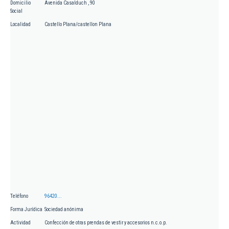
Domicilio
Avenida Casalduch , 90
Social
Localidad
Castello Plana/castellon Plana
Teléfono
96420...
Forma Jurídica
Sociedad anónima
Actividad
Confección de otras prendas de vestir y accesorios n.c.o.p.