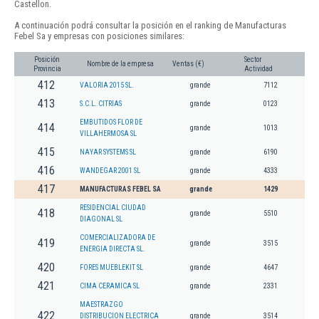
Castellon.
A continuación podrá consultar la posición en el ranking de Manufacturas
Febel Sa y empresas con posiciones similares:
Posición
Sector
Nombre de la empresa
Ventas (€)
Provincia
Actividad
412
VALORIA 2015 SL.
grande
7112
413
S.C.L. CITRIAS
grande
0123
EMBUTIDOS FLOR DE
414
grande
1013
VILLAHERMOSA SL
415
NAYAR SYSTEMS SL
grande
6190
416
WANDEGAR 2001 SL
grande
4333
417
MANUFACTURAS FEBEL SA
grande
1429
RESIDENCIAL CIUDAD
418
grande
5510
DIAGONAL SL
COMERCIALIZADORA DE
419
grande
3515
ENERGIA DIRECTA SL.
420
FORES MUEBLEKIT SL
grande
4647
421
CIMA CERAMICA SL
grande
2331
MAESTRAZGO
422
DISTRIBUCION ELECTRICA
grande
3514