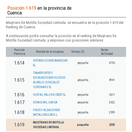
Posición 1.619
en la provincia de
Cuenca
Maqtrans De Motilla Sociedad Limitada. se encuentra en la posición 1.619 del
Ranking de Cuenca.
A continuación podrá consultar la posición en el ranking de Maqtrans De
Motilla Sociedad Limitada. y empresas con posiciones similares:
Posición
Sector
Nombre de la empresa
Ventas (€)
Provincia
Actividad
DISTRIBUCIONES MABEGAS
1.614
pequeña
4755
SL
TRANSPORTES Y
EXCAVACIONES HIJOS DE
1.615
pequeña
4941
AURELIO GONZALEZ
CORONADO SL
1.616
HOSTAL FALCON CREST SL
pequeña
5611
1.617
DOMUS MIL GAS SA
pequeña
3522
FINOS Y ALEACIONES
1.618
pequeña
2599
METALURGICAS S.L.
MAQTRANS DE MOTILLA
1.619
pequeña
2553
SOCIEDAD LIMITADA.