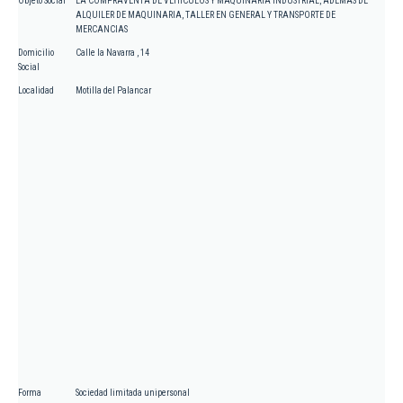
Objeto Social
LA COMPRAVENTA DE VEHICULOS Y MAQUINARIA INDUSTRIAL, ADEMAS DE
ALQUILER DE MAQUINARIA, TALLER EN GENERAL Y TRANSPORTE DE
MERCANCIAS
Domicilio
Calle la Navarra , 14
Social
Localidad
Motilla del Palancar
Forma
Sociedad limitada unipersonal