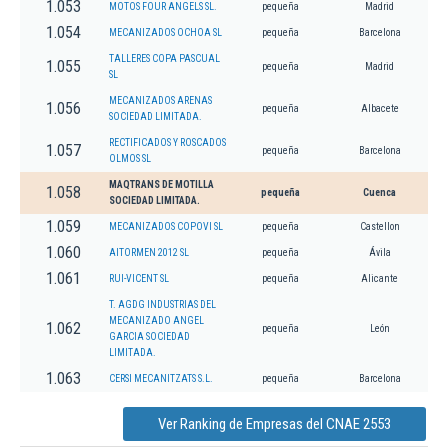
1.053
MOTOS FOUR ANGELS SL.
pequeña
Madrid
1.054
MECANIZADOS OCHOA SL
pequeña
Barcelona
TALLERES COPA PASCUAL
1.055
pequeña
Madrid
SL
MECANIZADOS ARENAS
1.056
pequeña
Albacete
SOCIEDAD LIMITADA.
RECTIFICADOS Y ROSCADOS
1.057
pequeña
Barcelona
OLMOS SL
MAQTRANS DE MOTILLA
1.058
pequeña
Cuenca
SOCIEDAD LIMITADA.
1.059
MECANIZADOS COPOVI SL
pequeña
Castellon
1.060
AITORMEN 2012 SL
pequeña
Ávila
1.061
RUI-VICENT SL
pequeña
Alicante
T. AGDG INDUSTRIAS DEL
MECANIZADO ANGEL
1.062
pequeña
León
GARCIA SOCIEDAD
LIMITADA.
1.063
CERSI MECANITZATS S.L.
pequeña
Barcelona
Ver Ranking de Empresas del CNAE 2553