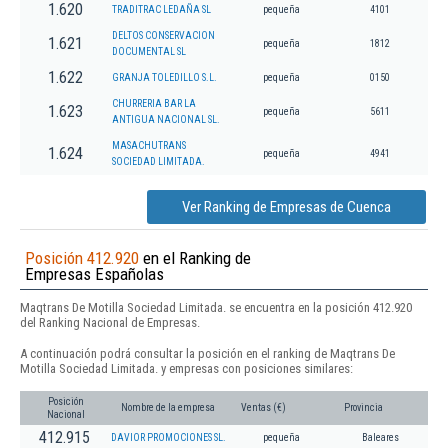
1.620
TRADITRAC LEDAÑA SL
pequeña
4101
DELTOS CONSERVACION
1.621
pequeña
1812
DOCUMENTAL SL
1.622
GRANJA TOLEDILLO S.L.
pequeña
0150
CHURRERIA BAR LA
1.623
pequeña
5611
ANTIGUA NACIONAL SL.
MASACHUTRANS
1.624
pequeña
4941
SOCIEDAD LIMITADA.
Ver Ranking de Empresas de Cuenca
Posición 412.920
en el Ranking de
Empresas Españolas
Maqtrans De Motilla Sociedad Limitada. se encuentra en la posición 412.920
del Ranking Nacional de Empresas.
A continuación podrá consultar la posición en el ranking de Maqtrans De
Motilla Sociedad Limitada. y empresas con posiciones similares:
Posición
Nombre de la empresa
Ventas (€)
Provincia
Nacional
412.915
DAVIOR PROMOCIONES SL.
pequeña
Baleares