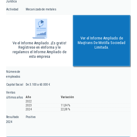
Jurídica
Actividad
Mecanizado de metales
Ver el Informe Ampliado de
Maqtrans De Motilla Sociedad
Ve el Informe Ampliado. ¡Es gratis!
Regístrese en eInforma y le
Limitada.
regalamos el Informe Ampliado de
esta empresa
Número de
empleados
Capital Social
De 3.100 a 60.000 €
Ventas
Año
Variación
últimos años
2022
2023
11,84 %
2024
22,08 %
Resultado
Positivo
2024