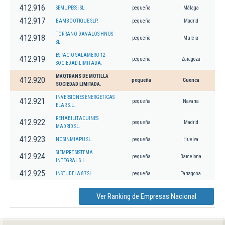
412.916
SEMUPESSI SL.
pequeña
Málaga
412.917
BAMBOOTIQUE SLP.
pequeña
Madrid
TORRANO DAVALOS HNOS
412.918
pequeña
Murcia
SL
ESPACIO SALAMERO 12
412.919
pequeña
Zaragoza
SOCIEDAD LIMITADA.
MAQTRANS DE MOTILLA
412.920
pequeña
Cuenca
SOCIEDAD LIMITADA.
INVERSIONES ENERGETICAS
412.921
pequeña
Navarra
ELAR S.L.
REHABILITACUINES
412.922
pequeña
Madrid
MADRID SL.
412.923
NOSINMIAPU SL.
pequeña
Huelva
SIEMPRE SISTEMA
412.924
pequeña
Barcelona
INTEGRAL S.L.
412.925
INSTUDELA 87 SL
pequeña
Tarragona
Ver Ranking de Empresas Nacional