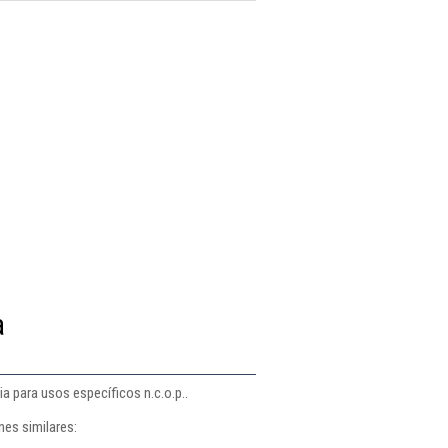
a
a para usos específicos n.c.o.p..
nes similares: