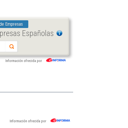
 de Empresas
mpresas Españolas
Información ofrecida por
Información ofrecida por