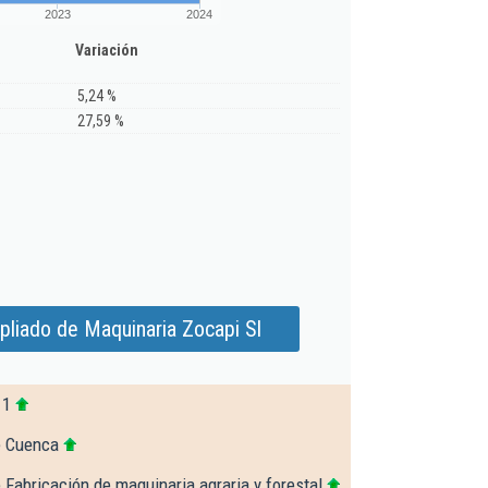
2023
2024
Variación
5,24 %
27,59 %
liado de Maquinaria Zocapi Sl
11
e Cuenca
 Fabricación de maquinaria agraria y forestal