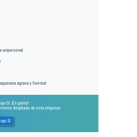
a unipersonal
m
quinaria agraria y forestal
i Sl. ¡Es gratis!
 Informe Ampliado de esta empresa
api Sl