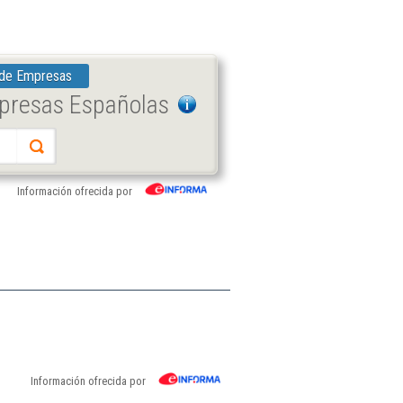
 de Empresas
mpresas Españolas
Información ofrecida por
Información ofrecida por