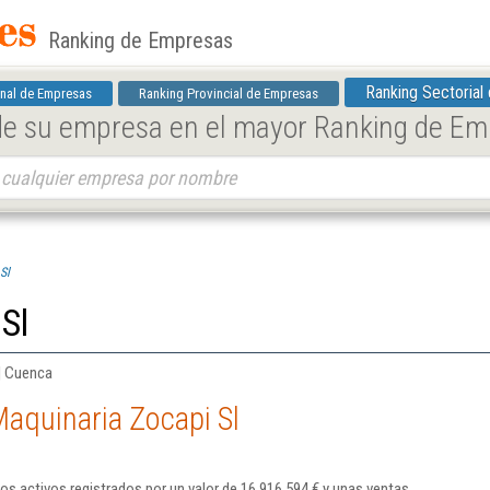
Ranking de Empresas
Ranking Sectorial
nal de Empresas
Ranking Provincial de Empresas
 de su empresa en el mayor Ranking de E
Sl
Sl
 | Cuenca
aquinaria Zocapi Sl
os activos registrados por un valor de 16.916.594 € y unas ventas