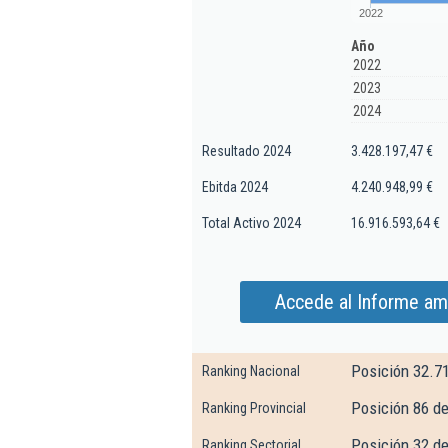
2022
Año
2022
2023
2024
Resultado 2024
3.428.197,47 €
Ebitda 2024
4.240.948,99 €
Total Activo 2024
16.916.593,64 €
Accede al Informe amp
Posición 32.7
Ranking Nacional
Posición 86 d
Ranking Provincial
Posición 32 de
Ranking Sectorial