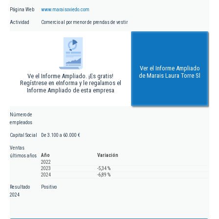
Página Web
www.maraisoviedo.com
Actividad
Comercio al por menor de prendas de vestir
Ver el Informe Ampliado
de Marais Laura Torre Sl
Ve el Informe Ampliado. ¡Es gratis!
Regístrese en eInforma y le regalamos el
Informe Ampliado de esta empresa
Número de
empleados
Capital Social
De 3.100 a 60.000 €
Ventas
Año
Variación
últimos años
2022
2023
-5,34 %
2024
-6,89 %
Resultado
Positivo
2024