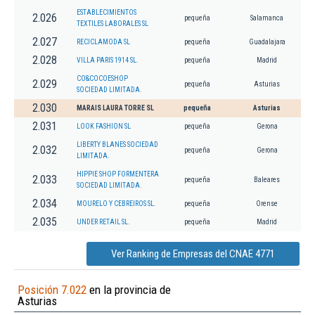
ESTABLECIMIENTOS
2.026
pequeña
Salamanca
TEXTILES LABORALES SL
2.027
RECICLAMODA SL
pequeña
Guadalajara
2.028
VILLA PARIS 1914 SL.
pequeña
Madrid
CO&COCOESHOP
2.029
pequeña
Asturias
SOCIEDAD LIMITADA.
2.030
MARAIS LAURA TORRE SL
pequeña
Asturias
2.031
LOOK FASHION SL
pequeña
Gerona
LIBERTY BLANES SOCIEDAD
2.032
pequeña
Gerona
LIMITADA.
HIPPIE SHOP FORMENTERA
2.033
pequeña
Baleares
SOCIEDAD LIMITADA.
2.034
MOURELO Y CEBREIROS SL.
pequeña
Orense
2.035
UNDER RETAIL SL.
pequeña
Madrid
Ver Ranking de Empresas del CNAE 4771
Posición 7.022
en la provincia de
Asturias