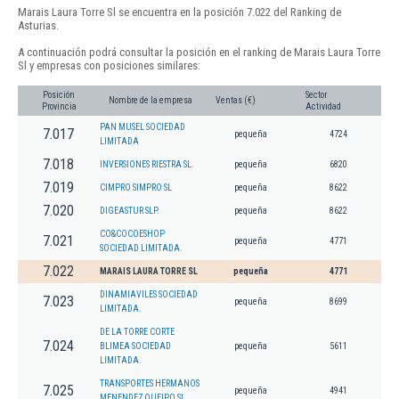
Marais Laura Torre Sl se encuentra en la posición 7.022 del Ranking de
Asturias.
A continuación podrá consultar la posición en el ranking de Marais Laura Torre
Sl y empresas con posiciones similares:
Posición
Sector
Nombre de la empresa
Ventas (€)
Provincia
Actividad
PAN MUSEL SOCIEDAD
7.017
pequeña
4724
LIMITADA
7.018
INVERSIONES RIESTRA SL.
pequeña
6820
7.019
CIMPRO SIMPRO SL
pequeña
8622
7.020
DIGEASTUR SLP.
pequeña
8622
CO&COCOESHOP
7.021
pequeña
4771
SOCIEDAD LIMITADA.
7.022
MARAIS LAURA TORRE SL
pequeña
4771
DINAMIAVILES SOCIEDAD
7.023
pequeña
8699
LIMITADA.
DE LA TORRE CORTE
7.024
BLIMEA SOCIEDAD
pequeña
5611
LIMITADA.
TRANSPORTES HERMANOS
7.025
pequeña
4941
MENENDEZ QUEIPO SL