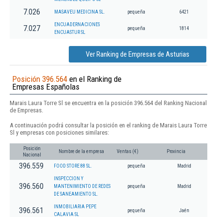
7.026
MASAVEU MEDICINA SL.
pequeña
6421
ENCUADERNACIONES
7.027
pequeña
1814
ENCUASTUR SL
Ver Ranking de Empresas de Asturias
Posición 396.564
en el Ranking de
Empresas Españolas
Marais Laura Torre Sl se encuentra en la posición 396.564 del Ranking Nacional
de Empresas.
A continuación podrá consultar la posición en el ranking de Marais Laura Torre
Sl y empresas con posiciones similares:
Posición
Nombre de la empresa
Ventas (€)
Provincia
Nacional
396.559
FOOD STORE 88 SL.
pequeña
Madrid
INSPECCION Y
396.560
MANTENIMIENTO DE REDES
pequeña
Madrid
DE SANEAMIENTO SL.
INMOBILIARIA PEPE
396.561
pequeña
Jaén
CALAVIA SL