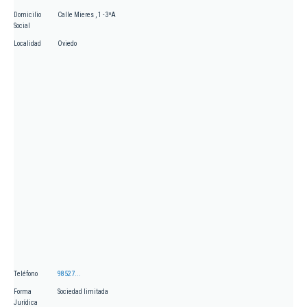
Domicilio
Calle Mieres , 1 - 3ºA
Social
Localidad
Oviedo
Teléfono
98527...
Forma
Sociedad limitada
Jurídica