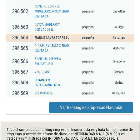
CONSTRUCCIONES
396.562
MIRALLES 2014 SOCIEDAD
pequeña
Castellon
LIMITADA.
DEYCA MADERAS Y
396.563
pequeña
La Rioja
DERIVADOS SL
396.564
MARAIS LAURA TORRE SL
pequeña
Asturias
DINAMIAVILES SOCIEDAD
396.565
pequeña
Asturias
LIMITADA.
BONFUTUR SERVEIS
396.566
pequeña
Tarragona
EDUCATIUS SL
396.567
VEO JCM SL.
pequeña
Córdoba
CHAINSAW
396.568
pequeña
Madrid
ENTERTAINMENT SL.
396.569
FLEXSTORE SL.
pequeña
Barcelona
Ver Ranking de Empresas Nacional
Todo el contenido de ranking-empresas.eleconomista.es y toda la información de
empresas procede de la base de datos de INFORMA D&B S.A.U. (S.M.E.) y es
tratada y suministrada por INFORMA D&B S.A.U. (S.M.E.). En todo caso, la