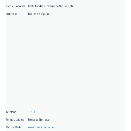
Domicilio Social
Calle Londres (molina de Segura) , 34
Localidad
Molina de Segura
Teléfono
96861...
Forma Jurídica
Sociedad limitada
Página Web
www.marbetrading.eu