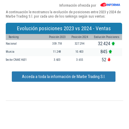
Información ofrecida por
A continuación le mostramos la evolución de posiciones entre 2023 y 2024 de
Marbe Trading S.l. por cada uno de los rankings según sus ventas:
Evolución posiciones 2023 vs 2024 - Ventas
Ranking
Posición 2023
Posición 2024
Evolución Posiciones
32.424
Nacional
359.718
327.294
845
Murcia
11.248
10.403
52
Sector CNAE 4631
3.603
3.655
Acceda a toda la información de Marbe Trading S.l.