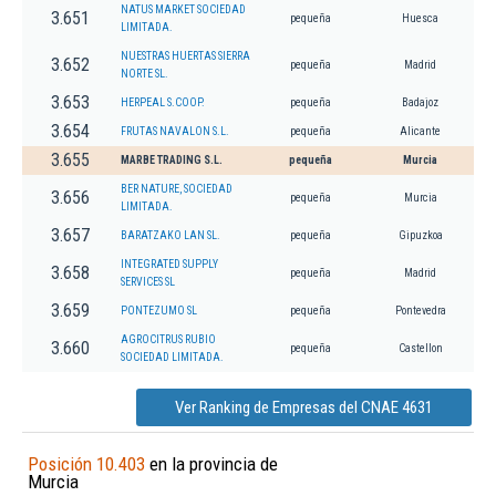
NATUS MARKET SOCIEDAD
3.651
pequeña
Huesca
LIMITADA.
NUESTRAS HUERTAS SIERRA
3.652
pequeña
Madrid
NORTE SL.
3.653
HERPEAL S.COOP.
pequeña
Badajoz
3.654
FRUTAS NAVALON S.L.
pequeña
Alicante
3.655
MARBE TRADING S.L.
pequeña
Murcia
BER NATURE, SOCIEDAD
3.656
pequeña
Murcia
LIMITADA.
3.657
BARATZAKO LAN SL.
pequeña
Gipuzkoa
INTEGRATED SUPPLY
3.658
pequeña
Madrid
SERVICES SL
3.659
PONTEZUMO SL
pequeña
Pontevedra
AGROCITRUS RUBIO
3.660
pequeña
Castellon
SOCIEDAD LIMITADA.
Ver Ranking de Empresas del CNAE 4631
Posición 10.403
en la provincia de
Murcia