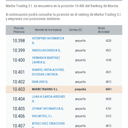
Marbe Trading S.l. se encuentra en la posición 10.403 del Ranking de Murcia.
A continuación podrá consultar la posición en el ranking de Marbe Trading S.l.
y empresas con posiciones similares:
Posición
Sector
Nombre de la empresa
Ventas (€)
Provincia
Actividad
INTERPYME INFORMATICA
10.398
pequeña
6220
SL
10.399
FABISOLAR ENERGIA SL.
pequeña
4321
HERMANOS MARTINEZ
10.400
pequeña
1043
ZAPATA SL
NIMATEL INSTALACIONES,
10.401
pequeña
4321
SOCIEDAD LIMITADA.
10.402
SARA 2000 SL
pequeña
6812
10.403
MARBE TRADING S.L.
pequeña
4631
JUAN A GARCIA ASESORES
10.404
pequeña
6920
SL
10.405
OFYMAT INFORMATICA SL
pequeña
4761
10.406
SINLIMITSOL, S.L.
pequeña
3512
MTNEZ HDEZ CREACIONES
10.407
pequeña
6812