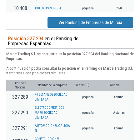
SL
10.408
POLUX ASESORES SL.
pequeña
6920
Ver Ranking de Empresas de Murcia
Posición 327.294
en el Ranking de
Empresas Españolas
Marbe Trading S.l. se encuentra en la posición 327.294 del Ranking Nacional de
Empresas.
A continuación podrá consultar la posición en el ranking de Marbe Trading S.l.
y empresas con posiciones similares:
Posición
Nombre de la empresa
Ventas (€)
Provincia
Nacional
R4 BETANZOS SOCIEDAD
327.289
pequeña
Coruña
LIMITADA.
ELECTRODOMESTICOS
327.290
MARO SOCIEDAD
pequeña
Asturias
LIMITADA.
AUTOMOCIONES GALICIA
327.291
pequeña
Coruña
SL
CONSTRUCCIONES