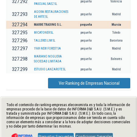
327.292
pequeña
Valencia
PASCUAL SAEZ SL
AGORA RESTAURACIONES
327.293
pequeña
Madrid
DE ARTE SL
327.294
MARBE TRADING S.L.
pequeña
Murcia
327.295
MICATONER SL.
pequeña
Toledo
327.296
TALLERES LIM SL
pequeña
Barcelona
327.297
1969 NEW FOREST SA
pequeña
Madrid
MARIANO NOGUERA
327.298
pequeña
Baleares
SOCIEDAD LIMITADA
327.299
ESTUDIO LANZAROTE SL
pequeña
Madrid
Ver Ranking de Empresas Nacional
Todo el contenido de ranking-empresas.eleconomista.es y toda la información de
empresas procede de la base de datos de INFORMA D&B S.A.U. (S.M.E.) y es
tratada y suministrada por INFORMA D&B S.A.U. (S.M.E.). En todo caso, la
información de empresas que proporcionamos debe ser tenida en cuenta sólo
como un elemento más a considerar a la hora de adoptar decisiones comerciales
y no debe por tanto determinar las mismas.
Preguntas Frecuentes
Condiciones Generales