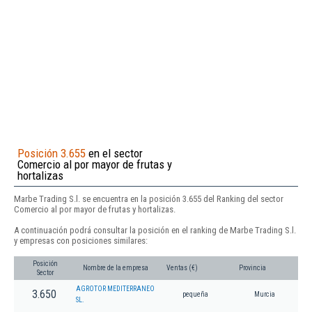
Posición 3.655
en el sector
Comercio al por mayor de frutas y
hortalizas
Marbe Trading S.l. se encuentra en la posición 3.655 del Ranking del sector
Comercio al por mayor de frutas y hortalizas.
A continuación podrá consultar la posición en el ranking de Marbe Trading S.l.
y empresas con posiciones similares:
Posición
Nombre de la empresa
Ventas (€)
Provincia
Sector
AGROTOR MEDITERRANEO
3.650
pequeña
Murcia
SL.