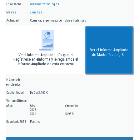
Otras Webs
www.marbetrading.es
Marcas
2 marcas
Actividad
Comercio al por mayor de frutas y hortalizas
Ver el Informe Ampliado
de Marbe Trading S.l.
Ve el Informe Ampliado. ¡Es gratis!
Regístrese en eInforma y le regalamos el
Informe Ampliado de esta empresa
Número de
empleados
Capital Social
De 0 a 3.100 €
Ventas últimos
Año
Variación
años
2023
2024
43,93 %
Resultado 2025
Positivo