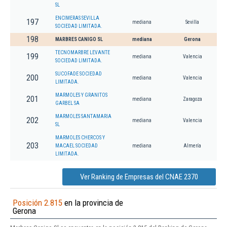
SL
ENCIMERAS SEVILLA
197
mediana
Sevilla
SOCIEDAD LIMITADA.
198
MARBRES CANIGO SL
mediana
Gerona
TECNOMARBRE LEVANTE
199
mediana
Valencia
SOCIEDAD LIMITADA.
SUCOFADE SOCIEDAD
200
mediana
Valencia
LIMITADA.
MARMOLES Y GRANITOS
201
mediana
Zaragoza
GARBEL SA
MARMOLES SANTAMARIA
202
mediana
Valencia
SL
MARMOLES CHERCOS Y
203
MACAEL SOCIEDAD
mediana
Almería
LIMITADA.
Ver Ranking de Empresas del CNAE 2370
Posición 2.815
en la provincia de
Gerona