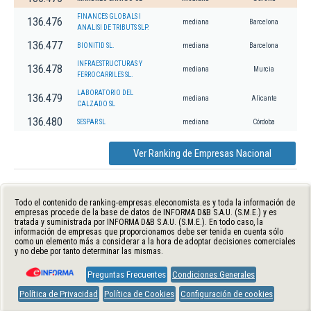
FINANCES GLOBALS I
136.476
mediana
Barcelona
ANALISI DE TRIBUTS SLP.
136.477
BIONITID SL.
mediana
Barcelona
INFRAESTRUCTURAS Y
136.478
mediana
Murcia
FERROCARRILES SL.
LABORATORIO DEL
136.479
mediana
Alicante
CALZADO SL
136.480
SESPAR SL
mediana
Córdoba
Ver Ranking de Empresas Nacional
Todo el contenido de ranking-empresas.eleconomista.es y toda la información de
empresas procede de la base de datos de INFORMA D&B S.A.U. (S.M.E.) y es
tratada y suministrada por INFORMA D&B S.A.U. (S.M.E.). En todo caso, la
información de empresas que proporcionamos debe ser tenida en cuenta sólo
como un elemento más a considerar a la hora de adoptar decisiones comerciales
y no debe por tanto determinar las mismas.
Preguntas Frecuentes
Condiciones Generales
Política de Privacidad
Política de Cookies
Configuración de cookies