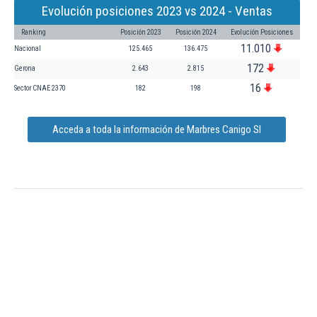
Evolución posiciones 2023 vs 2024 - Ventas
Ranking
Posición 2023
Posición 2024
Evolución Posiciones
11.010
Nacional
125.465
136.475
172
Gerona
2.643
2.815
16
Sector CNAE 2370
182
198
Acceda a toda la información de Marbres Canigo Sl