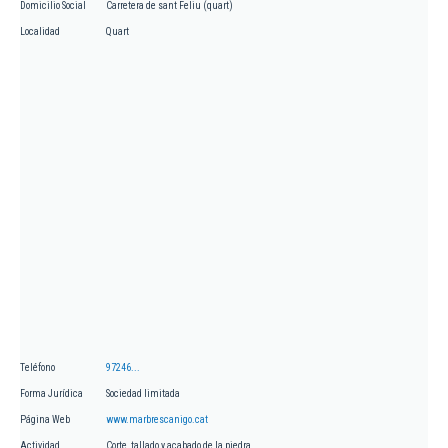
Domicilio Social
Carretera de sant Feliu (quart)
Localidad
Quart
Teléfono
97246...
Forma Jurídica
Sociedad limitada
Página Web
www.marbrescanigo.cat
Actividad
Corte, tallado y acabado de la piedra