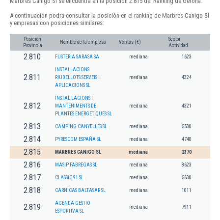
Marbres Canigo Sl se encuentra en la posición 2.815 del Ranking de Gerona.
A continuación podrá consultar la posición en el ranking de Marbres Canigo Sl
y empresas con posiciones similares:
Posición
Sector
Nombre de la empresa
Ventas (€)
Provincia
Actividad
2.810
FUSTERIA SARASA SA
mediana
1623
INSTALLACIONS
2.811
RIUDELLOTS SERVEIS I
mediana
4324
APLICACIONS SL
INSTAL LACIONS I
2.812
MANTENIMENTS DE
mediana
4321
PLANTES ENERGETIQUES SL
2.813
CAMPING CANYELLES SL
mediana
5530
2.814
PYRESCOM ESPAÑA SL
mediana
4740
2.815
MARBRES CANIGO SL
mediana
2370
2.816
MASIP FABREGAS SL
mediana
8623
2.817
CLASSIC 91 SL
mediana
5630
2.818
CARNICAS BALTASAR SL
mediana
1011
AGENDA GESTIO
2.819
mediana
7911
ESPORTIVA SL