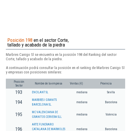
Posición 198
en el sector Corte,
tallado y acabado de la piedra
Marbres Canigo Sl se encuentra en la posición 198 del Ranking del sector
Corte, tallado y acabado de la piedra.
A continuación podrá consultar la posición en el ranking de Marbres Canigo Sl
y empresas con posiciones similares:
Posición
Nombre de la empresa
Ventas (€)
Provincia
Sector
193
ENCILANT SL
mediana
Sevilla
MARBRES I GRANITS
194
mediana
Barcelona
BARCELONA SL.
MC VALENCIANA DE
195
mediana
Valencia
GRANITOS CERVERA SLL
ARTE FUNERARIO
196
CATALANA DE MARMOLES
mediana
Barcelona