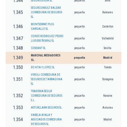
1.344
SEGUROLVEGA SL.
pequeña
Soria
SEGURCONSULT BALEAR
1.345
CORREDURIA DE SEGUROS
pequeña
Baleares
SL.
MONTSERRAT PUIG
1.346
pequeña
Castellon
GARGALLO SL
CONDE RODRIGUEZ PEDRO
1.347
pequeña
Valladolid
LUIS 000785696J SL
1.348
COSEANT SL
pequeña
Sevilla
MARCHAL MEDIADORES
1.349
pequeña
Madrid
SL.
1.350
DE HITA Y LOPEZ SL
pequeña
Toledo
VIRGILI CORREDURIA DE
1.351
SEGUROS DE TARRAGONA
pequeña
Tarragona
SL
TRADISNA-SEGUR
1.352
CORREDURIA DE SEGUROS
pequeña
Navarra
S.L.
1.353
ASTURLLARA SEGUROS SL.
pequeña
Asturias
VARELA AYALA Y
1.354
ASOCIADOS CORREDURIA
pequeña
Madrid
DE SEGUROS SL