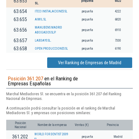
63.653
pequeña
6622
SL.
63.654
ITECI INSTALACIONES SL
pequeña
4222
63.655
AIWIL SL
pequeña
6820
MANUBENS MADRID
63.656
pequeña
6910
ABOGADOS SLP.
63.657
LABDAYS SL.
pequeña
7330
63.658
OPEN PRODUCCIONES SL
pequeña
6190
Ver Ranking de Empresas de Madrid
Posición 361.207
en el Ranking de
Empresas Españolas
Marchal Mediadores Sl. se encuentra en la posición 361.207 del Ranking
Nacional de Empresas.
A continuación podrá consultar la posición en el ranking de Marchal
Mediadores Sl. y empresas con posiciones similares:
Posición
Nombre de la empresa
Ventas (€)
Provincia
Nacional
WORLD FOR DENTIST 2009
361.202
pequeña
Madrid