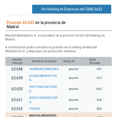
Ver Ranking de Empresas del CNAE 6622
Posición 63.653
en la provincia de
Madrid
Marchal Mediadores Sl. se encuentra en la posición 63.653 del Ranking de
Madrid.
A continuación podrá consultar la posición en el ranking de Marchal
Mediadores Sl. y empresas con posiciones similares:
Posición
Sector
Nombre de la empresa
Ventas (€)
Provincia
Actividad
63.648
INVERSIONES ZABILOSA SL
pequeña
4781
SOLDADURAS MOSTOLES
63.649
pequeña
3312
SL.
GRUPO FASE-VALTODENT
63.650
pequeña
8623
SL
WORLD FOR DENTIST 2009
63.651
pequeña
3250
SL.
63.652
THERCE SL
pequeña
6820
MARCHAL MEDIADORES