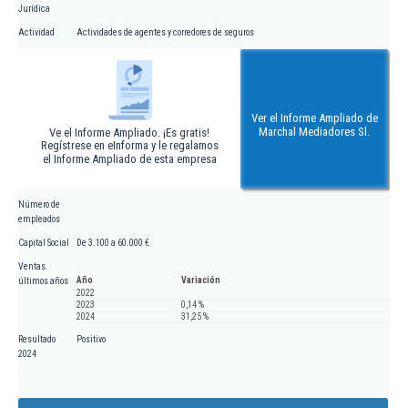
Jurídica
Actividad
Actividades de agentes y corredores de seguros
Ver el Informe Ampliado de
Marchal Mediadores Sl.
Ve el Informe Ampliado. ¡Es gratis!
Regístrese en eInforma y le regalamos
el Informe Ampliado de esta empresa
Número de
empleados
Capital Social
De 3.100 a 60.000 €
Ventas
Año
Variación
últimos años
2022
2023
0,14 %
2024
31,25 %
Resultado
Positivo
2024