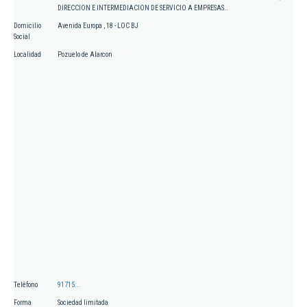
DIRECCION E INTERMEDIACION DE SERVICIO A EMPRESAS..
Domicilio
Avenida Europa , 18 - LOC BJ
Social
Localidad
Pozuelo de Alarcon
Teléfono
91715...
Forma
Sociedad limitada