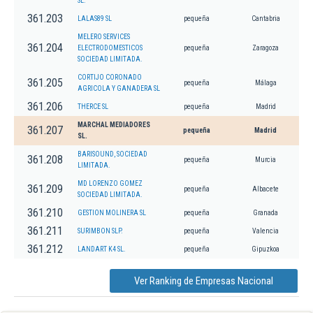
SL.
361.203
LALAS89 SL
pequeña
Cantabria
MELERO SERVICES
361.204
ELECTRODOMESTICOS
pequeña
Zaragoza
SOCIEDAD LIMITADA.
CORTIJO CORONADO
361.205
pequeña
Málaga
AGRICOLA Y GANADERA SL
361.206
THERCE SL
pequeña
Madrid
MARCHAL MEDIADORES
361.207
pequeña
Madrid
SL.
BARISOUND, SOCIEDAD
361.208
pequeña
Murcia
LIMITADA.
MD LORENZO GOMEZ
361.209
pequeña
Albacete
SOCIEDAD LIMITADA.
361.210
GESTION MOLINERA SL
pequeña
Granada
361.211
SURIMBON SLP.
pequeña
Valencia
361.212
LANDART K4 SL.
pequeña
Gipuzkoa
Ver Ranking de Empresas Nacional