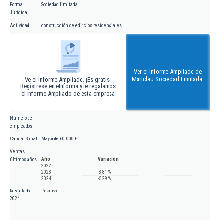
Forma
Sociedad limitada
Jurídica
Actividad
construcción de edificios residenciales
Ver el Informe Ampliado de
Mariclau Sociedad Limitada.
Ve el Informe Ampliado. ¡Es gratis!
Regístrese en eInforma y le regalamos
el Informe Ampliado de esta empresa
Número de
empleados
Capital Social
Mayor de 60.000 €
Ventas
Año
Variación
últimos años
2022
2023
-3,81 %
2024
-5,29 %
Resultado
Positivo
2024