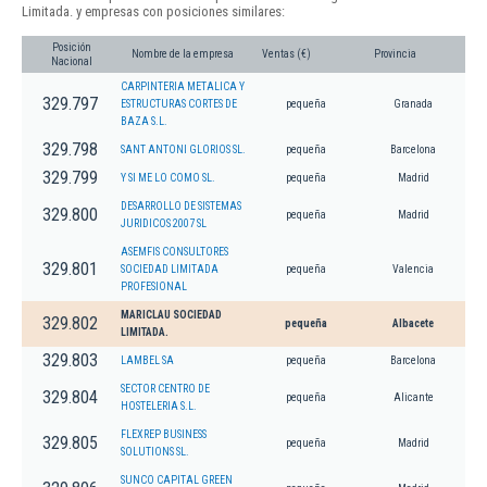
Limitada. y empresas con posiciones similares:
Posición
Nombre de la empresa
Ventas (€)
Provincia
Nacional
CARPINTERIA METALICA Y
329.797
ESTRUCTURAS CORTES DE
pequeña
Granada
BAZA S.L.
329.798
SANT ANTONI GLORIOS SL.
pequeña
Barcelona
329.799
Y SI ME LO COMO SL.
pequeña
Madrid
DESARROLLO DE SISTEMAS
329.800
pequeña
Madrid
JURIDICOS 2007 SL
ASEMFIS CONSULTORES
329.801
SOCIEDAD LIMITADA
pequeña
Valencia
PROFESIONAL
MARICLAU SOCIEDAD
329.802
pequeña
Albacete
LIMITADA.
329.803
LAMBEL SA
pequeña
Barcelona
SECTOR CENTRO DE
329.804
pequeña
Alicante
HOSTELERIA S.L.
FLEXREP BUSINESS
329.805
pequeña
Madrid
SOLUTIONS SL.
SUNCO CAPITAL GREEN