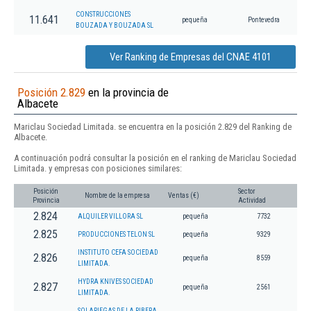
CONSTRUCCIONES
11.641
pequeña
Pontevedra
BOUZADA Y BOUZADA SL
Ver Ranking de Empresas del CNAE 4101
Posición 2.829
en la provincia de
Albacete
Mariclau Sociedad Limitada. se encuentra en la posición 2.829 del Ranking de
Albacete.
A continuación podrá consultar la posición en el ranking de Mariclau Sociedad
Limitada. y empresas con posiciones similares:
Posición
Sector
Nombre de la empresa
Ventas (€)
Provincia
Actividad
2.824
ALQUILER VILLORA SL
pequeña
7732
2.825
PRODUCCIONES TELON SL
pequeña
9329
INSTITUTO CEFA SOCIEDAD
2.826
pequeña
8559
LIMITADA.
HYDRA KNIVES SOCIEDAD
2.827
pequeña
2561
LIMITADA.
SOLARIEGAS DE LA RIBERA