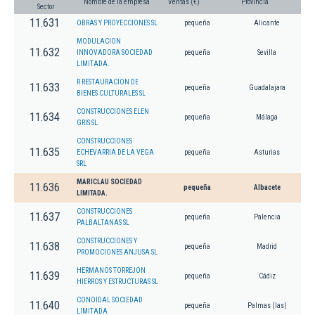
Nombre de la empresa
Ventas (€)
Provincia
Sector
11.631
OBRAS Y PROYECCIONES SL
pequeña
Alicante
MODULACION
11.632
INNOVADORA SOCIEDAD
pequeña
Sevilla
LIMITADA.
R RESTAURACION DE
11.633
pequeña
Guadalajara
BIENES CULTURALES SL
CONSTRUCCIONES ELEN
11.634
pequeña
Málaga
GRIS SL.
CONSTRUCCIONES
11.635
ECHEVARRIA DE LA VEGA
pequeña
Asturias
SRL
MARICLAU SOCIEDAD
11.636
pequeña
Albacete
LIMITADA.
CONSTRUCCIONES
11.637
pequeña
Palencia
PALBALTANAS SL
CONSTRUCCIONES Y
11.638
pequeña
Madrid
PROMOCIONES ANJUSA SL
HERMANOS TORREJON
11.639
pequeña
Cádiz
HIERROS Y ESTRUCTURAS SL
CONOIDAL SOCIEDAD
11.640
pequeña
Palmas (las)
LIMITADA