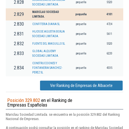
2.828
pequeña
5520
SOCIEDAD LIMITADA.
MARICLAU SOCIEDAD
2.829
pequeña
4101
LIMITADA.
2.830
CONFITERIA DIANA SL
pequeña
4724
HIJOS DE AGUSTIN BORJA
2.831
pequeña
5611
SOCIEDAD LIMITADA.
2.832
FUENTE DEL MAGUILLO SL
pequeña
5520
GLOBAL ALQUEMY
2.833
pequeña
6220
SOCIEDAD LIMITADA.
CONSTRUCCIONES Y
2.834
FONTANERIA SANCHEZ-
pequeña
4335
PEREZ SL
Ver Ranking de Empresas de Albacete
Posición 329.802
en el Ranking de
Empresas Españolas
Mariclau Sociedad Limitada. se encuentra en la posición 329.802 del Ranking
Nacional de Empresas.
A continuación podrá consultar la posición en el ranking de Mariclau Sociedad