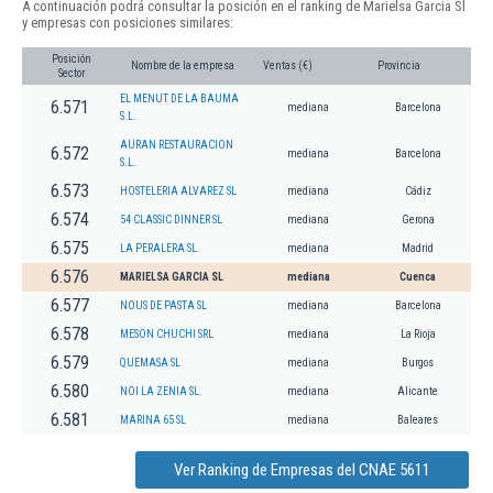
A continuación podrá consultar la posición en el ranking de Marielsa Garcia Sl
y empresas con posiciones similares:
Posición
Nombre de la empresa
Ventas (€)
Provincia
Sector
EL MENUT DE LA BAUMA
6.571
mediana
Barcelona
S.L.
AURAN RESTAURACION
6.572
mediana
Barcelona
S.L.
6.573
HOSTELERIA ALVAREZ SL
mediana
Cádiz
6.574
54 CLASSIC DINNER SL
mediana
Gerona
6.575
LA PERALERA SL.
mediana
Madrid
6.576
MARIELSA GARCIA SL
mediana
Cuenca
6.577
NOUS DE PASTA SL
mediana
Barcelona
6.578
MESON CHUCHI SRL
mediana
La Rioja
6.579
QUEMASA SL
mediana
Burgos
6.580
NOI LA ZENIA SL.
mediana
Alicante
6.581
MARINA 65 SL
mediana
Baleares
Ver Ranking de Empresas del CNAE 5611