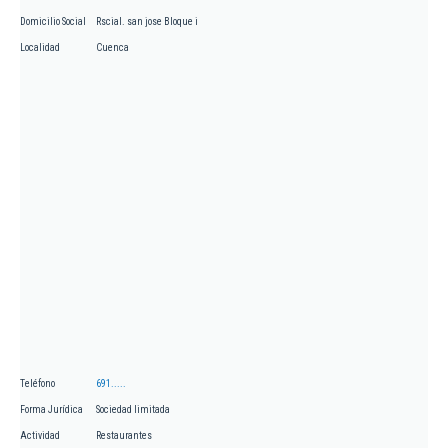
Domicilio Social
Rscial. san jose Bloque i
Localidad
Cuenca
Teléfono
691.....
Forma Jurídica
Sociedad limitada
Actividad
Restaurantes