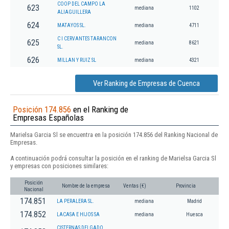
COOP DEL CAMPO LA
623
mediana
1102
ALIAGUILLERA
624
MATAYOS SL.
mediana
4711
C I CERVANTES TARANCON
625
mediana
8621
SL.
626
MILLAN Y RUIZ SL
mediana
4321
Ver Ranking de Empresas de Cuenca
Posición 174.856
en el Ranking de
Empresas Españolas
Marielsa Garcia Sl se encuentra en la posición 174.856 del Ranking Nacional de
Empresas.
A continuación podrá consultar la posición en el ranking de Marielsa Garcia Sl
y empresas con posiciones similares:
Posición
Nombre de la empresa
Ventas (€)
Provincia
Nacional
174.851
LA PERALERA SL.
mediana
Madrid
174.852
LACASA E HIJOS SA
mediana
Huesca
CISTERNAS DELGADO