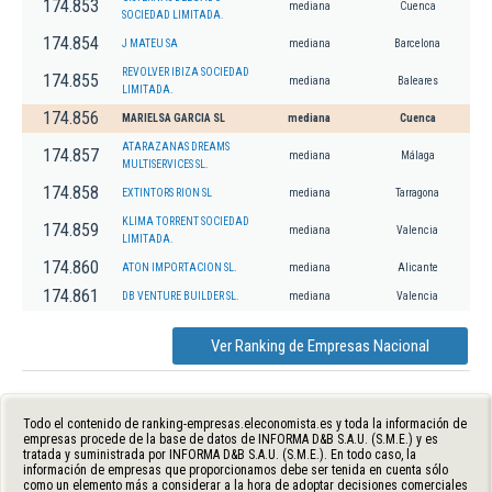
174.853
mediana
Cuenca
SOCIEDAD LIMITADA.
174.854
J MATEU SA
mediana
Barcelona
REVOLVER IBIZA SOCIEDAD
174.855
mediana
Baleares
LIMITADA.
174.856
MARIELSA GARCIA SL
mediana
Cuenca
ATARAZANAS DREAMS
174.857
mediana
Málaga
MULTISERVICES SL.
174.858
EXTINTORS RION SL
mediana
Tarragona
KLIMA TORRENT SOCIEDAD
174.859
mediana
Valencia
LIMITADA.
174.860
ATON IMPORTACION SL.
mediana
Alicante
174.861
DB VENTURE BUILDER SL.
mediana
Valencia
Ver Ranking de Empresas Nacional
Todo el contenido de ranking-empresas.eleconomista.es y toda la información de
empresas procede de la base de datos de INFORMA D&B S.A.U. (S.M.E.) y es
tratada y suministrada por INFORMA D&B S.A.U. (S.M.E.). En todo caso, la
información de empresas que proporcionamos debe ser tenida en cuenta sólo
como un elemento más a considerar a la hora de adoptar decisiones comerciales