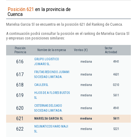
Posición 621
en la provincia de
Cuenca
Marielsa Garcia Sl se encuentra en la posición 621 del Ranking de Cuenca.
A continuación podrá consultar la posición en el ranking de Marielsa Garcia Sl
y empresas con posiciones similares:
Posición
Sector
Nombre de la empresa
Ventas (€)
Provincia
Actividad
GRUPO LOGISTICO
616
mediana
4941
JOMARO SL.
FRUTAS REDONDO JURAMI
617
mediana
4631
SOCIEDAD LIMITADA.
618
CAULER SL
mediana
0210
HIJOS DE A FLORES BUSTOS
619
mediana
5611
SL
CISTERNAS DELGADO
620
mediana
4941
SOCIEDAD LIMITADA.
621
MARIELSA GARCIA SL
mediana
5611
NEUMATICOS HARO MAJI
622
mediana
5221
SL.