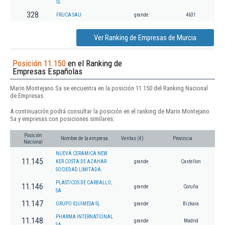
SL
328
FRUCA SAU
grande
4631
Ver Ranking de Empresas de Murcia
Posición 11.150
en el Ranking de
Empresas Españolas
Marin Montejano Sa se encuentra en la posición 11.150 del Ranking Nacional
de Empresas.
A continuación podrá consultar la posición en el ranking de Marin Montejano
Sa y empresas con posiciones similares:
Posición
Nombre de la empresa
Ventas (€)
Provincia
Nacional
NUEVA CERAMICA NEW
11.145
KER COSTA DE AZAHAR
grande
Castellon
SOCIEDAD LIMITADA.
PLASTICOS DE CARBALLO,
11.146
grande
Coruña
SA
11.147
GRUPO IQUIMESA SL
grande
Bizkaia
PHARMA INTERNATIONAL
11.148
grande
Madrid
SA