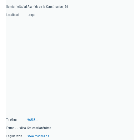
Domicilio Social
Avenida de la Constitucion , 96
Localidad
Lorqui
Teléfono
96838...
Forma Jurídica
Sociedad anónima
Página Web
www.mocitos.es