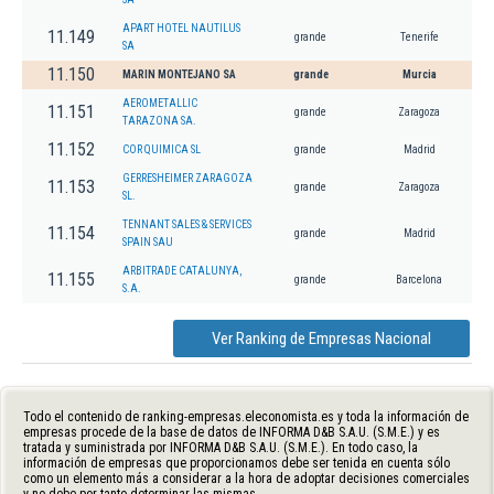
APART HOTEL NAUTILUS
11.149
grande
Tenerife
SA
11.150
MARIN MONTEJANO SA
grande
Murcia
AEROMETALLIC
11.151
grande
Zaragoza
TARAZONA SA.
11.152
COR QUIMICA SL
grande
Madrid
GERRESHEIMER ZARAGOZA
11.153
grande
Zaragoza
SL.
TENNANT SALES & SERVICES
11.154
grande
Madrid
SPAIN SAU
ARBITRADE CATALUNYA,
11.155
grande
Barcelona
S.A.
Ver Ranking de Empresas Nacional
Todo el contenido de ranking-empresas.eleconomista.es y toda la información de
empresas procede de la base de datos de INFORMA D&B S.A.U. (S.M.E.) y es
tratada y suministrada por INFORMA D&B S.A.U. (S.M.E.). En todo caso, la
información de empresas que proporcionamos debe ser tenida en cuenta sólo
como un elemento más a considerar a la hora de adoptar decisiones comerciales
y no debe por tanto determinar las mismas.