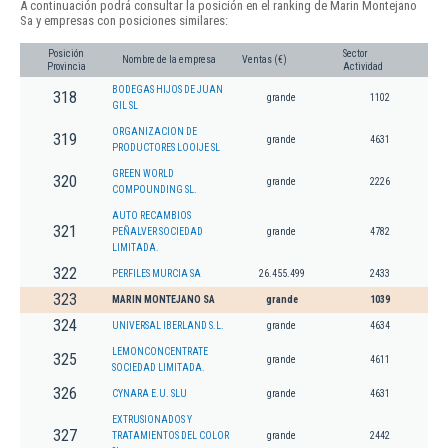
A continuación podrá consultar la posición en el ranking de Marin Montejano
Sa y empresas con posiciones similares:
Posición
Sector
Nombre de la empresa
Ventas (€)
Provincia
Actividad
BODEGAS HIJOS DE JUAN
318
grande
1102
GIL SL
ORGANIZACION DE
319
grande
4631
PRODUCTORES LOOIJE SL
GREEN WORLD
320
grande
2226
COMPOUNDING SL.
AUTO RECAMBIOS
321
PEÑALVER SOCIEDAD
grande
4782
LIMITADA.
322
PERFILES MURCIA SA
26.455.499
2433
323
MARIN MONTEJANO SA
grande
1039
324
UNIVERSAL IBERLAND S.L.
grande
4634
LEMONCONCENTRATE
325
grande
4611
SOCIEDAD LIMITADA.
326
CYNARA E.U. SLU
grande
4631
EXTRUSIONADOS Y
327
TRATAMIENTOS DEL COLOR
grande
2442