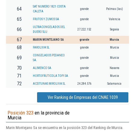
SAT NUMERO 1821 COSTA
64
grande
Palmas (las)
CALETA
65
FRUTOS Y ZUMOS SA
grande
Valencia
ULTRACONGELADOS DEL
66
27.222.152
Segovia
DUERO SLU
67
MARIN MONTEJANO SA
grande
Murcia
68
FAROLIVA SL
grande
Murcia
CONGELADOS PEDANEO
69
grande
Murcia
SA.
70
ALIMENCO SA
grande
Navarra
71
HORTOFRUTICOLA TOPI SA
grande
Murcia
72
ACEITUNAS MIROLIVA SL
24.284.576
Salamanca
Ver Ranking de Empresas del CNAE 1039
Posición 323
en la provincia de
Murcia
Marin Montejano Sa se encuentra en la posición 323 del Ranking de Murcia.