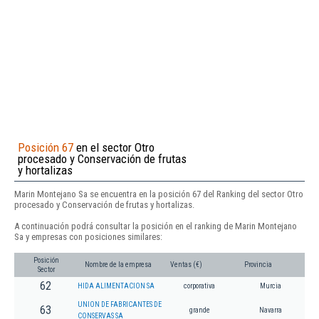
Posición 67
en el sector Otro
procesado y Conservación de frutas
y hortalizas
Marin Montejano Sa se encuentra en la posición 67 del Ranking del sector Otro
procesado y Conservación de frutas y hortalizas.
A continuación podrá consultar la posición en el ranking de Marin Montejano
Sa y empresas con posiciones similares:
Posición
Nombre de la empresa
Ventas (€)
Provincia
Sector
62
HIDA ALIMENTACION SA
corporativa
Murcia
UNION DE FABRICANTES DE
63
grande
Navarra
CONSERVAS SA