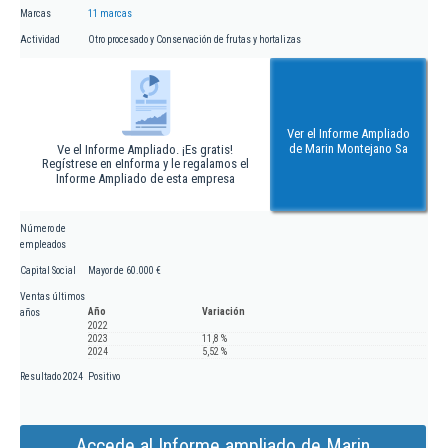
Marcas
11 marcas
Actividad
Otro procesado y Conservación de frutas y hortalizas
Ver el Informe Ampliado
de Marin Montejano Sa
Ve el Informe Ampliado. ¡Es gratis!
Regístrese en eInforma y le regalamos el
Informe Ampliado de esta empresa
Número de
empleados
Capital Social
Mayor de 60.000 €
Ventas últimos
Año
Variación
años
2022
2023
11,8 %
2024
5,52 %
Resultado 2024
Positivo
Accede al Informe ampliado de Marin