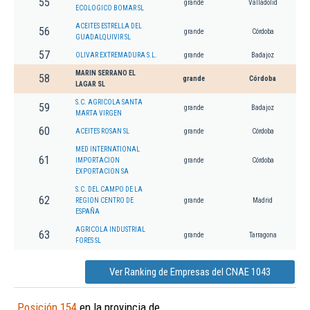
55
grande
Valladolid
ECOLOGICO BOMAR SL
ACEITES ESTRELLA DEL
56
grande
Córdoba
GUADALQUIVIR SL
57
OLIVAR EXTREMADURA S.L.
grande
Badajoz
MARIN SERRANO EL
58
grande
Córdoba
LAGAR SL
S.C. AGRICOLA SANTA
59
grande
Badajoz
MARTA VIRGEN
60
ACEITES ROSAN SL
grande
Córdoba
MED INTERNATIONAL
61
IMPORTACION
grande
Córdoba
EXPORTACION SA
S.C. DEL CAMPO DE LA
62
REGION CENTRO DE
grande
Madrid
ESPAÑA
AGRICOLA INDUSTRIAL
63
grande
Tarragona
FORES SL
Ver Ranking de Empresas del CNAE 1043
Posición 154
en la provincia de