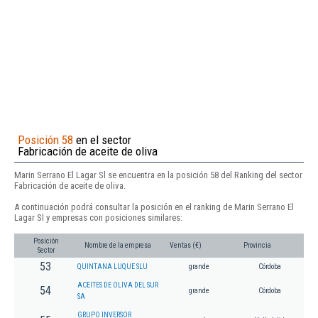
Posición 58
en el sector
Fabricación de aceite de oliva
Marin Serrano El Lagar Sl se encuentra en la posición 58 del Ranking del sector
Fabricación de aceite de oliva.
A continuación podrá consultar la posición en el ranking de Marin Serrano El
Lagar Sl y empresas con posiciones similares:
Posición
Nombre de la empresa
Ventas (€)
Provincia
Sector
53
QUINTANA LUQUE SLU
grande
Córdoba
ACEITES DE OLIVA DEL SUR
54
grande
Córdoba
SA
GRUPO INVERSOR