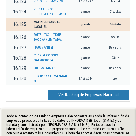
16.123
VIDEO CINE IMPORT SA
17.606.497
Madrid
VIUDA E HIJOS DE
16.124
grande
Gipuzkoa
JERONIMO IZAGUIRRE SL
MARIN SERRANO EL
16.125
grande
Córdoba
LAGAR SL
SOLTEL IT SOLUTIONS
16.126
grande
Sevilla
SOCIEDAD LIMITADA.
16.127
HAUSMANN SL
grande
Barcelona
CONSTRUCCIONES
16.128
grande
Cádiz
GARRUCHO SA
16.129
SUPER'S DIANA SL
grande
Barcelona
LEGUMBRES EL MARAGATO
16.130
17.597.344
León
SL
Ver Ranking de Empresas Nacional
Todo el contenido de ranking-empresas.eleconomista.es y toda la información de
empresas procede de la base de datos de INFORMA D&B S.A.U. (S.M.E.) y es
tratada y suministrada por INFORMA D&B S.A.U. (S.M.E.). En todo caso, la
información de empresas que proporcionamos debe ser tenida en cuenta sólo
como un elemento más a considerar a la hora de adoptar decisiones comerciales