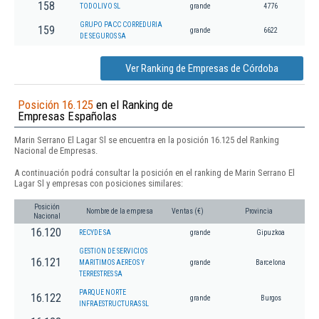
158
TODOLIVO SL
grande
4776
GRUPO PACC CORREDURIA
159
grande
6622
DE SEGUROS SA
Ver Ranking de Empresas de Córdoba
Posición 16.125
en el Ranking de
Empresas Españolas
Marin Serrano El Lagar Sl se encuentra en la posición 16.125 del Ranking
Nacional de Empresas.
A continuación podrá consultar la posición en el ranking de Marin Serrano El
Lagar Sl y empresas con posiciones similares:
Posición
Nombre de la empresa
Ventas (€)
Provincia
Nacional
16.120
RECYDE SA
grande
Gipuzkoa
GESTION DE SERVICIOS
16.121
MARITIMOS AEREOS Y
grande
Barcelona
TERRESTRES SA
PARQUE NORTE
16.122
grande
Burgos
INFRAESTRUCTURAS SL