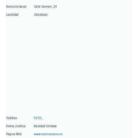
Domicilio Social
Calle Carmen , 24
Localidad
Carcabuey
Teléfono
95755...
Forma Jurídica
Sociedad limitada
Página Web
www.marinserrano.es