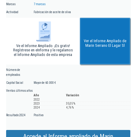
Marcas
7 marcas
Actividad
Fabricación de aceite de oliva
Ver el Informe Ampliado de
Marin Serrano El Lagar Sl
Ve el Informe Ampliado. ¡Es gratis!
Regístrese en eInforma y le regalamos
el Informe Ampliado de esta empresa
Número de
empleados
Capital Social
Mayor de 60.000 €
Ventas últimos años
Año
Variación
2022
2023
35,05 %
2024
4,76 %
Resultado 2024
Positivo
Accede al Informe ampliado de Marin