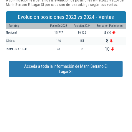
A continuación le mostramos la evolución de posiciones entre 2023 y 2024 de
Marin Serrano El Lagar Sl por cada uno de los rankings según sus ventas:
Evolución posiciones 2023 vs 2024 - Ventas
Ranking
Posición 2023
Posición 2024
Evolución Posiciones
378
Nacional
15.747
16.125
8
Córdoba
146
154
10
Sector CNAE 1043
48
58
Acceda a toda la información de Marin Serrano El
Lagar Sl