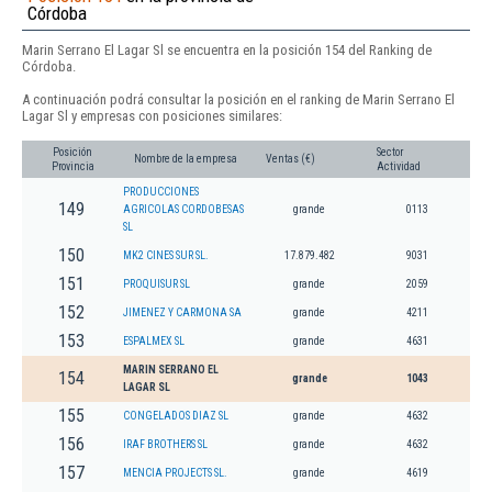
Córdoba
Marin Serrano El Lagar Sl se encuentra en la posición 154 del Ranking de
Córdoba.
A continuación podrá consultar la posición en el ranking de Marin Serrano El
Lagar Sl y empresas con posiciones similares:
Posición
Sector
Nombre de la empresa
Ventas (€)
Provincia
Actividad
PRODUCCIONES
149
AGRICOLAS CORDOBESAS
grande
0113
SL
150
MK2 CINES SUR SL.
17.879.482
9031
151
PROQUISUR SL
grande
2059
152
JIMENEZ Y CARMONA SA
grande
4211
153
ESPALMEX SL
grande
4631
MARIN SERRANO EL
154
grande
1043
LAGAR SL
155
CONGELADOS DIAZ SL
grande
4632
156
IRAF BROTHERS SL
grande
4632
157
MENCIA PROJECTS SL.
grande
4619