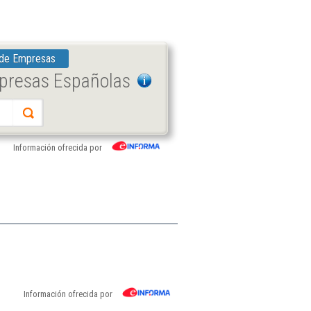
 de Empresas
mpresas Españolas
Información ofrecida por
Información ofrecida por