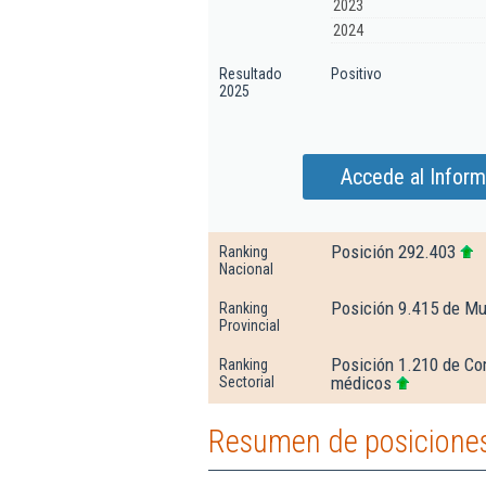
2023
2024
Resultado
Positivo
2025
Accede al Inform
Posición 292.403
Ranking
Nacional
Posición 9.415 de Mu
Ranking
Provincial
Posición 1.210 de Co
Ranking
médicos
Sectorial
Resumen de posiciones