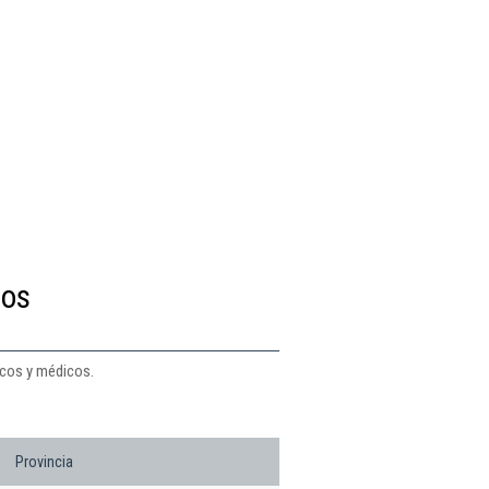
tos
icos y médicos.
Provincia