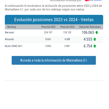
Información ofrecida por
A continuación le mostramos la evolución de posiciones entre 2023 y 2024 de
Marinallana S.l. por cada uno de los rankings según sus ventas:
Evolución posiciones 2023 vs 2024 - Ventas
Ranking
Posición 2023
Posición 2024
Evolución Posiciones
106.065
Nacional
224.197
118.132
4.553
Alicante
8.861
4.308
6.754
Sector CNAE 5611
9.835
3.081
Acceda a toda la información de Marinallana S.l.