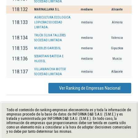
SOCIEDAD LIMITADA.
118.132
MARINALLANA S.L.
mediana
Alicante
AGRICULTURA ECOLOGICA
118.133
LOPICRAC SOCIEDAD
mediana
Almería
LIMITADA.
TRUCK OLIVA TALLERES
118.134
mediana
Valencia
SOCIEDAD LIMITADA.
118.135
MUEBLES GARCES SL
mediana
Gipuzkoa
SEBASTIAN BASTIDA E
118.136
mediana
Murcia
HIJOS SL
VILLAMANCHA MOTOR
118.137
mediana
Albacete
SOCIEDAD LIMITADA.
Ver Ranking de Empresas Nacional
Todo el contenido de ranking-empresas.eleconomista.es y toda la información de
empresas procede de la base de datos de INFORMA D&B S.A.U. (S.M.E.) y es
tratada y suministrada por INFORMA D&B S.A.U. (S.M.E.). En todo caso, la
información de empresas que proporcionamos debe ser tenida en cuenta sólo
como un elemento más a considerar a la hora de adoptar decisiones comerciales
y no debe por tanto determinar las mismas.