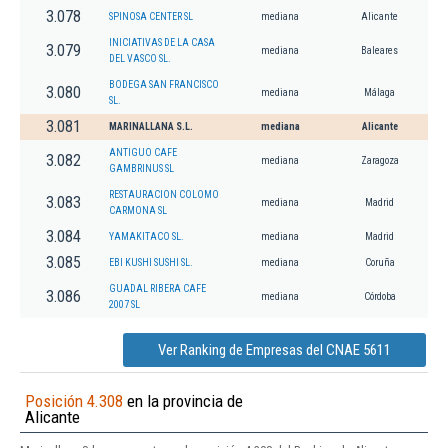
3.078
SPINOSA CENTER SL
mediana
Alicante
INICIATIVAS DE LA CASA
3.079
mediana
Baleares
DEL VASCO SL.
BODEGA SAN FRANCISCO
3.080
mediana
Málaga
SL.
3.081
MARINALLANA S.L.
mediana
Alicante
ANTIGUO CAFE
3.082
mediana
Zaragoza
GAMBRINUS SL
RESTAURACION COLOMO
3.083
mediana
Madrid
CARMONA SL
3.084
YAMAKITACO SL.
mediana
Madrid
3.085
EBI KUSHI SUSHI SL.
mediana
Coruña
GUADAL RIBERA CAFE
3.086
mediana
Córdoba
2007 SL
Ver Ranking de Empresas del CNAE 5611
Posición 4.308
en la provincia de
Alicante