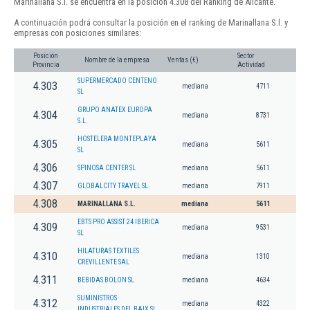
Marinallana S.l. se encuentra en la posición 4.308 del Ranking de Alicante.
A continuación podrá consultar la posición en el ranking de Marinallana S.l. y
empresas con posiciones similares:
Posición
Sector
Nombre de la empresa
Ventas (€)
Provincia
Actividad
SUPERMERCADO CENTENO
4.303
mediana
4711
SL
GRUPO ANATEX EUROPA
4.304
mediana
8731
S.L.
HOSTELERA MONTEPLAYA
4.305
mediana
5611
SL
4.306
SPINOSA CENTER SL
mediana
5611
4.307
GLOBALCITY TRAVEL SL.
mediana
7911
4.308
MARINALLANA S.L.
mediana
5611
EBTS PRO ASSIST 24 IBERICA
4.309
mediana
9531
SL
HILATURAS TEXTILES
4.310
mediana
1310
CREVILLENTE SAL
4.311
BEBIDAS BOLON SL
mediana
4634
SUMINISTROS
4.312
mediana
4322
INDUSTRIALES DEL BAIX SL