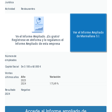
Jurídica
Actividad
Restaurantes
Ver el Informe Ampliado
de Marinallana S.l.
Ve el Informe Ampliado. ¡Es gratis!
Regístrese en eInforma y le regalamos el
Informe Ampliado de esta empresa
Número de
empleados
Capital Social
De 3.100 a 60.000 €
Ventas
Año
Variación
últimos años
2023
2024
175,49 %
Resultado
Negativo
2024
Accede al Informe ampliado de