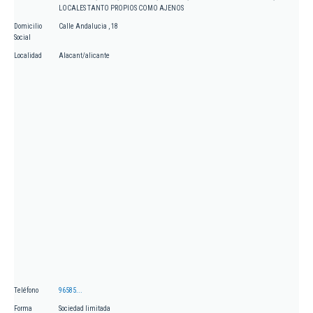
LOCALES TANTO PROPIOS COMO AJENOS
Domicilio
Calle Andalucia , 18
Social
Localidad
Alacant/alicante
Teléfono
96585...
Forma
Sociedad limitada