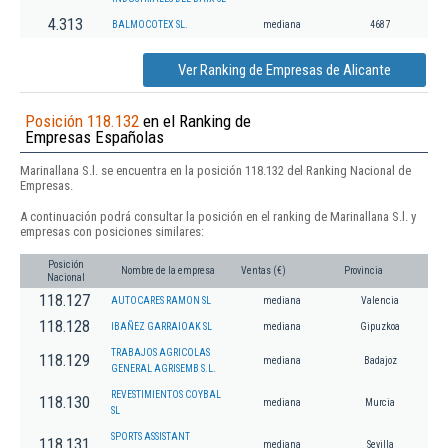
4.313
BALMOCOTEX SL.
mediana
4687
Ver Ranking de Empresas de Alicante
Posición 118.132
en el Ranking de
Empresas Españolas
Marinallana S.l. se encuentra en la posición 118.132 del Ranking Nacional de
Empresas.
A continuación podrá consultar la posición en el ranking de Marinallana S.l. y
empresas con posiciones similares:
Posición
Nombre de la empresa
Ventas (€)
Provincia
Nacional
118.127
AUTOCARES RAMON SL
mediana
Valencia
118.128
IBAÑEZ GARRAIOAK SL
mediana
Gipuzkoa
TRABAJOS AGRICOLAS
118.129
mediana
Badajoz
GENERAL AGRISEMB S.L.
REVESTIMIENTOS COYBAL
118.130
mediana
Murcia
SL
SPORTS ASSISTANT
118.131
mediana
Sevilla