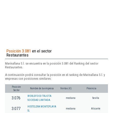
Posición 3.081
en el sector
Restaurantes
Marinallana S.l. se encuentra en la posición 3.081 del Ranking del sector
Restaurantes.
A continuación podrá consultar la posición en el ranking de Marinallana S.l. y
empresas con posiciones similares:
Posición
Nombre de la empresa
Ventas (€)
Provincia
Sector
WORLDFOOD TRIJOTA
3.076
mediana
Sevilla
SOCIEDAD LIMITADA.
HOSTELERA MONTEPLAYA
3.077
mediana
Alicante
SL