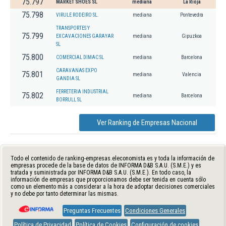
75.797
MARKET SHOES SL
mediana
La Rioja
75.798
VIRULE RODEIRO SL.
mediana
Pontevedra
TRANSPORTES Y
75.799
EXCAVACIONES GARAYAR
mediana
Gipuzkoa
SL
75.800
COMERCIAL DIMAC SL
mediana
Barcelona
CARAVANAS EXPO
75.801
mediana
Valencia
GANDIA SL
FERRETERIA INDUSTRIAL
75.802
mediana
Barcelona
BORRULL SL
Ver Ranking de Empresas Nacional
Todo el contenido de ranking-empresas.eleconomista.es y toda la información de
empresas procede de la base de datos de INFORMA D&B S.A.U. (S.M.E.) y es
tratada y suministrada por INFORMA D&B S.A.U. (S.M.E.). En todo caso, la
información de empresas que proporcionamos debe ser tenida en cuenta sólo
como un elemento más a considerar a la hora de adoptar decisiones comerciales
y no debe por tanto determinar las mismas.
Preguntas Frecuentes
Condiciones Generales
Política de Privacidad
Política de Cookies
Configuración de cookies