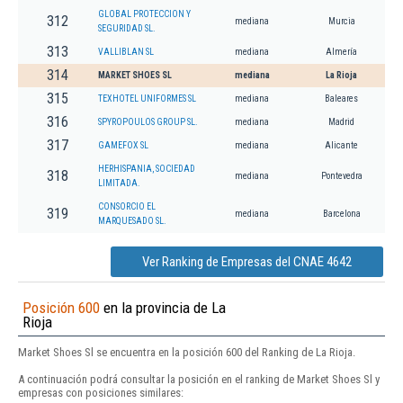
GLOBAL PROTECCION Y
312
mediana
Murcia
SEGURIDAD SL.
313
VALLIBLAN SL
mediana
Almería
314
MARKET SHOES SL
mediana
La Rioja
315
TEXHOTEL UNIFORMES SL
mediana
Baleares
316
SPYROPOULOS GROUP SL.
mediana
Madrid
317
GAMEFOX SL
mediana
Alicante
HERHISPANIA, SOCIEDAD
318
mediana
Pontevedra
LIMITADA.
CONSORCIO EL
319
mediana
Barcelona
MARQUESADO SL.
Ver Ranking de Empresas del CNAE 4642
Posición 600
en la provincia de La
Rioja
Market Shoes Sl se encuentra en la posición 600 del Ranking de La Rioja.
A continuación podrá consultar la posición en el ranking de Market Shoes Sl y
empresas con posiciones similares: