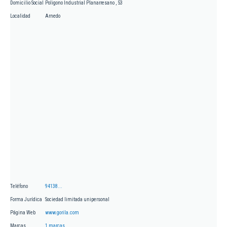
Domicilio Social
Poligono Industrial Planarresano , 53
Localidad
Arnedo
Teléfono
94138...
Forma Jurídica
Sociedad limitada unipersonal
Página Web
www.gorila.com
Marcas
1 marcas