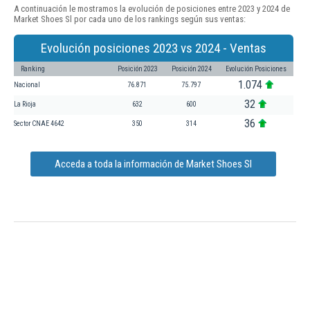
A continuación le mostramos la evolución de posiciones entre 2023 y 2024 de
Market Shoes Sl por cada uno de los rankings según sus ventas:
Evolución posiciones 2023 vs 2024 - Ventas
Ranking
Posición 2023
Posición 2024
Evolución Posiciones
1.074
Nacional
76.871
75.797
32
La Rioja
632
600
36
Sector CNAE 4642
350
314
Acceda a toda la información de Market Shoes Sl