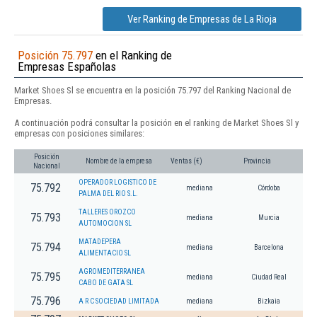
Ver Ranking de Empresas de La Rioja
Posición 75.797
en el Ranking de
Empresas Españolas
Market Shoes Sl se encuentra en la posición 75.797 del Ranking Nacional de
Empresas.
A continuación podrá consultar la posición en el ranking de Market Shoes Sl y
empresas con posiciones similares:
Posición
Nombre de la empresa
Ventas (€)
Provincia
Nacional
OPERADOR LOGISTICO DE
75.792
mediana
Córdoba
PALMA DEL RIO S.L.
TALLERES OROZCO
75.793
mediana
Murcia
AUTOMOCION SL
MATADEPERA
75.794
mediana
Barcelona
ALIMENTACIO SL
AGROMEDITERRANEA
75.795
mediana
Ciudad Real
CABO DE GATA SL
75.796
A R C SOCIEDAD LIMITADA
mediana
Bizkaia