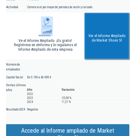
Actividad
Comercio al por mayor de prendas de vestir y calzado
Ver el Informe Ampliado
de Market Shoes Sl
Ve el Informe Ampliado. ¡Es gratis!
Regístrese en eInforma y le regalamos el
Informe Ampliado de esta empresa
Número de
empleados
Capital Social
De 3.100 a 60.000 €
Ventas últimos
Año
Variación
años
2022
2023
-23,08 %
2024
11,21 %
Resultado 2024
Negativo
Accede al Informe ampliado de Market