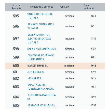
Posición
Sector
Nombre de la empresa
Ventas (€)
Provincia
Actividad
SANZ CALVO SOCIEDAD
595
mediana
4634
LIMITADA.
ALMACENES HERMANOS
596
mediana
4631
VILLAR SA
OSABA SUMINISTROS
597
ELECTRICOS SOCIEDAD
mediana
4755
LIMITADA
598
SALA MANTENIMIENTOS SL
mediana
4322
COMERCIAL RIOJANA DE
599
mediana
4681
LUBRICANTES SL
600
MARKET SHOES SL
mediana
4642
601
JUYPE OBRAS SL.
mediana
4399
602
NESMAR 22 SL.
mediana
4619
EXPLOTACIONES
603
mediana
4683
FORESTALES ALHAMA SL.
RESONANCIA MAGNETICA,
604
mediana
8699
SA
605
JADRAQUE MOBILIARIO SL
mediana
4755