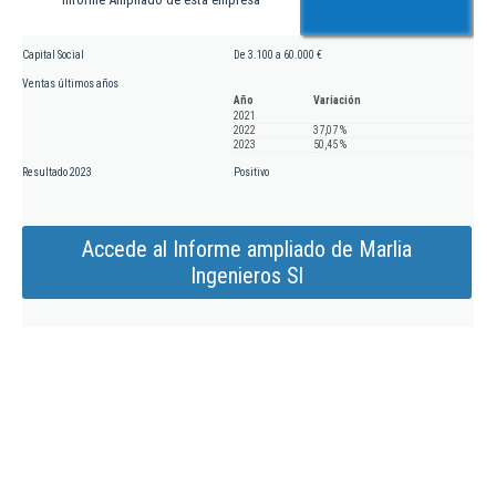
Capital Social
De 3.100 a 60.000 €
Ventas últimos años
Año
Variación
2021
2022
37,07 %
2023
50,45 %
Resultado 2023
Positivo
Accede al Informe ampliado de Marlia
Ingenieros Sl