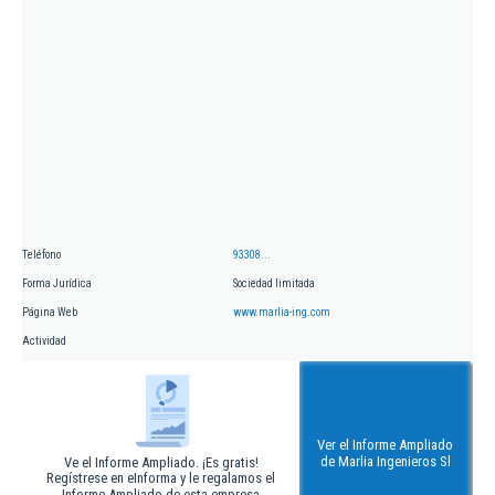
Teléfono
93308...
Forma Jurídica
Sociedad limitada
Página Web
www.marlia-ing.com
Actividad
Ver el Informe Ampliado
de Marlia Ingenieros Sl
Ve el Informe Ampliado. ¡Es gratis!
Regístrese en eInforma y le regalamos el
Informe Ampliado de esta empresa