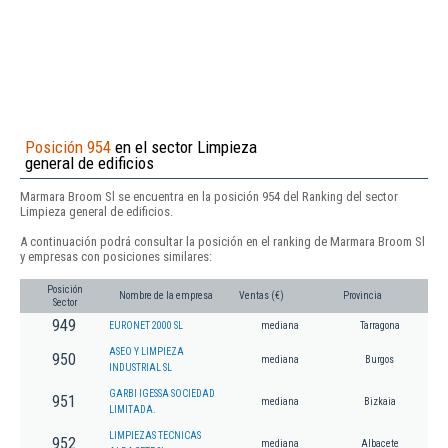
Posición 954
en el sector Limpieza
general de edificios
Marmara Broom Sl se encuentra en la posición 954 del Ranking del sector
Limpieza general de edificios.
A continuación podrá consultar la posición en el ranking de Marmara Broom Sl
y empresas con posiciones similares:
Posición
Nombre de la empresa
Ventas (€)
Provincia
Sector
949
EURONET 2000 SL
mediana
Tarragona
ASEO Y LIMPIEZA
950
mediana
Burgos
INDUSTRIAL SL
GARBI IGESSA SOCIEDAD
951
mediana
Bizkaia
LIMITADA.
LIMPIEZAS TECNICAS
952
mediana
Albacete