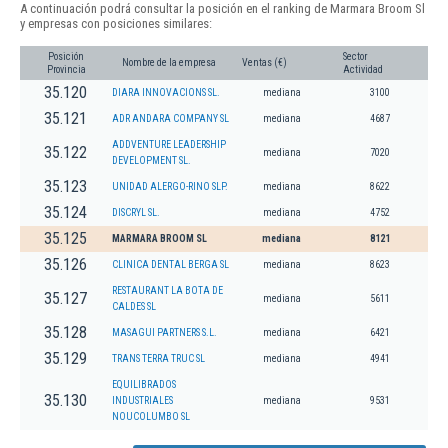
A continuación podrá consultar la posición en el ranking de Marmara Broom Sl
y empresas con posiciones similares:
Posición
Sector
Nombre de la empresa
Ventas (€)
Provincia
Actividad
35.120
DIARA INNOVACIONS SL.
mediana
3100
35.121
ADR ANDARA COMPANY SL
mediana
4687
ADDVENTURE LEADERSHIP
35.122
mediana
7020
DEVELOPMENT SL.
35.123
UNIDAD ALERGO-RINO SLP.
mediana
8622
35.124
DISCRYL SL.
mediana
4752
35.125
MARMARA BROOM SL
mediana
8121
35.126
CLINICA DENTAL BERGA SL
mediana
8623
RESTAURANT LA BOTA DE
35.127
mediana
5611
CALDES SL
35.128
MASAGUI PARTNERS S.L.
mediana
6421
35.129
TRANS TERRA TRUC SL
mediana
4941
EQUILIBRADOS
35.130
INDUSTRIALES
mediana
9531
NOUCOLUMBO SL