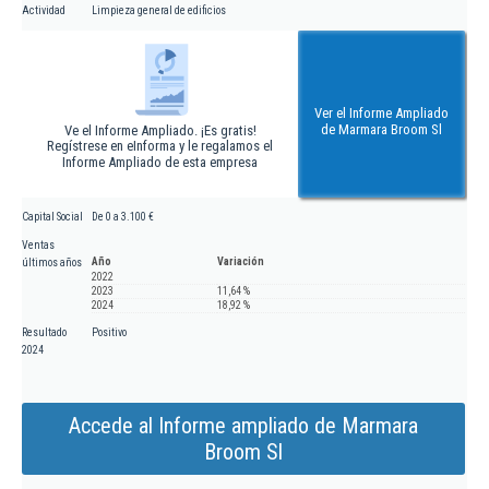
Actividad
Limpieza general de edificios
Ver el Informe Ampliado
de Marmara Broom Sl
Ve el Informe Ampliado. ¡Es gratis!
Regístrese en eInforma y le regalamos el
Informe Ampliado de esta empresa
Capital Social
De 0 a 3.100 €
Ventas
Año
Variación
últimos años
2022
2023
11,64 %
2024
18,92 %
Resultado
Positivo
2024
Accede al Informe ampliado de Marmara
Broom Sl