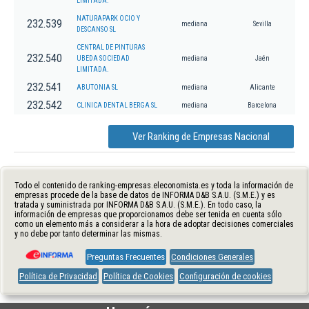
LIMITADA.
NATURAPARK OCIO Y
232.539
mediana
Sevilla
DESCANSO SL
CENTRAL DE PINTURAS
232.540
UBEDA SOCIEDAD
mediana
Jaén
LIMITADA.
232.541
ABUTONIA SL
mediana
Alicante
232.542
CLINICA DENTAL BERGA SL
mediana
Barcelona
Ver Ranking de Empresas Nacional
Todo el contenido de ranking-empresas.eleconomista.es y toda la información de
empresas procede de la base de datos de INFORMA D&B S.A.U. (S.M.E.) y es
tratada y suministrada por INFORMA D&B S.A.U. (S.M.E.). En todo caso, la
información de empresas que proporcionamos debe ser tenida en cuenta sólo
como un elemento más a considerar a la hora de adoptar decisiones comerciales
y no debe por tanto determinar las mismas.
Preguntas Frecuentes
Condiciones Generales
Política de Privacidad
Política de Cookies
Configuración de cookies