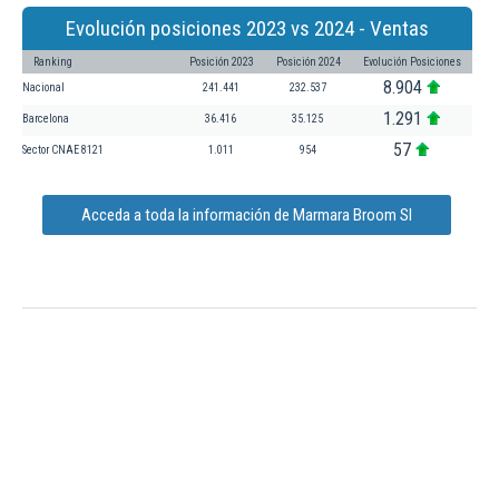
Evolución posiciones 2023 vs 2024 - Ventas
Ranking
Posición 2023
Posición 2024
Evolución Posiciones
8.904
Nacional
241.441
232.537
1.291
Barcelona
36.416
35.125
57
Sector CNAE 8121
1.011
954
Acceda a toda la información de Marmara Broom Sl