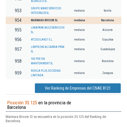
ALBACETE SL
GRUPO MARO SERVICIOS
953
mediana
Sevilla
INTEGRALES SL.
954
MARMARA BROOM SL
mediana
Barcelona
LIMAPARK MULTISERVICIOS
955
mediana
Alicante
SL.
956
ATZEGILAN21 S.L.
mediana
Gipuzkoa
LIMPIEZAS ALCARRIA PRIM
957
mediana
Guadalajara
SL
100 PER 100
958
mediana
Barcelona
MANTENIMENT SL.
RODILA PLUS, SOCIEDAD
959
mediana
Zaragoza
LIMITADA.
Ver Ranking de Empresas del CNAE 8121
Posición 35.125
en la provincia de
Barcelona
Marmara Broom Sl se encuentra en la posición 35.125 del Ranking de
Barcelona.