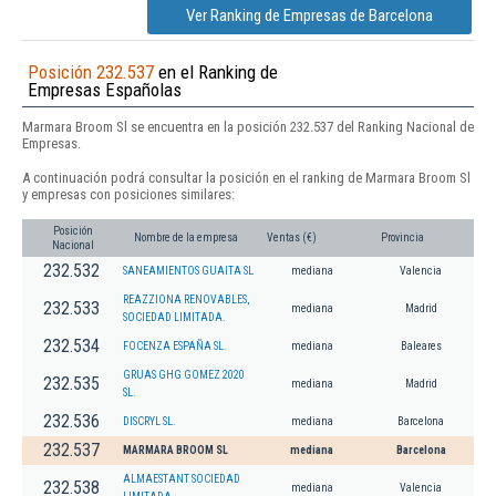
Ver Ranking de Empresas de Barcelona
Posición 232.537
en el Ranking de
Empresas Españolas
Marmara Broom Sl se encuentra en la posición 232.537 del Ranking Nacional de
Empresas.
A continuación podrá consultar la posición en el ranking de Marmara Broom Sl
y empresas con posiciones similares:
Posición
Nombre de la empresa
Ventas (€)
Provincia
Nacional
232.532
SANEAMIENTOS GUAITA SL
mediana
Valencia
REAZZIONA RENOVABLES,
232.533
mediana
Madrid
SOCIEDAD LIMITADA.
232.534
FOCENZA ESPAÑA SL.
mediana
Baleares
GRUAS GHG GOMEZ 2020
232.535
mediana
Madrid
SL.
232.536
DISCRYL SL.
mediana
Barcelona
232.537
MARMARA BROOM SL
mediana
Barcelona
ALMAESTANT SOCIEDAD
232.538
mediana
Valencia