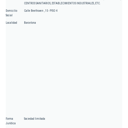
CENTROS SANITARIOS, ESTABLECIMIENTOS INDUSTRIALES, ETC.
Domicilio
Calle Beethoven , 15 - PISO 4
Social
Localidad
Barcelona
Forma
Sociedad limitada
Jurídica