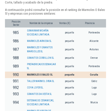
Corte, tallado y acabado de la piedra.
A continuación podrá consultar la posición en el ranking de Marmoles O Baleo
Sl y empresas con posiciones similares:
Posición
Nombre de la empresa
Ventas (€)
Provincia
Sector
GRANIMAR MOAÑA
985
pequeña
Pontevedra
SOCIEDAD LIMITADA.
986
MARMOLES ARNOSA SL
pequeña
Alicante
MARMOLES Y GRANITOS
987
pequeña
Asturias
MARGOLLES SL
988
GRANITOS CORBILLON SL
pequeña
Orense
PREFABRICADOS SEMAGAR
989
pequeña
Pontevedra
SL
990
MARMOLES O BALEO SL
pequeña
Coruña
991
TALLER MARMOL ORSA SL
pequeña
Cádiz
992
COYA LOFER SL.
pequeña
Lugo
993
GRANITOS DA XESTA SL
pequeña
Lugo
SISTEMAS DE CERAMICAS,
994
pequeña
Murcia
SOCIEDAD LIMITADA.
MARMOLES VIRGEN DE