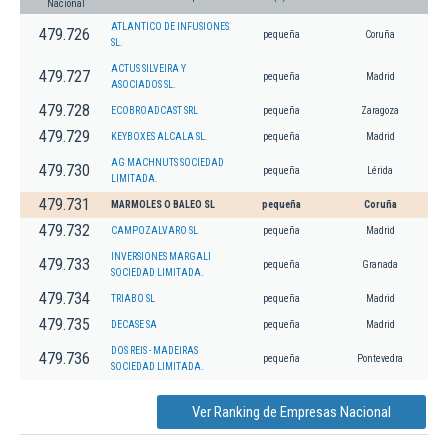
Nacional
ATLANTICO DE INFUSIONES
479.726
pequeña
Coruña
SL.
ACTUS SILVEIRA Y
479.727
pequeña
Madrid
ASOCIADOS SL.
479.728
ECOBROADCAST SRL
pequeña
Zaragoza
479.729
KEYBOXES ALCALA SL.
pequeña
Madrid
AG MACHNUTS SOCIEDAD
479.730
pequeña
Lérida
LIMITADA.
479.731
MARMOLES O BALEO SL
pequeña
Coruña
479.732
CAMPOZALVARO SL
pequeña
Madrid
INVERSIONES MARGALI
479.733
pequeña
Granada
SOCIEDAD LIMITADA.
479.734
TRIABO SL
pequeña
Madrid
479.735
DECASE SA
pequeña
Madrid
DOS REIS - MADEIRAS
479.736
pequeña
Pontevedra
SOCIEDAD LIMITADA.
Ver Ranking de Empresas Nacional