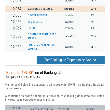
12.063
pequeña
4637
SL.
12.064
MARMOLES O BALEO SL
pequeña
2370
12.065
ELECTRILEC PYN SL.
pequeña
4321
12.066
DV DEMON SL.
pequeña
4641
12.067
CHEERS SL
pequeña
4781
O CASTRO DE TORRENTE DE
12.068
pequeña
5510
ATRAS SL.
TEMPO SOCIAL TRAINING
12.069
pequeña
9313
CLUB, S.L.
Ver Ranking de Empresas de Coruña
Posición 479.731
en el Ranking de
Empresas Españolas
Marmoles O Baleo Sl se encuentra en la posición 479.731 del Ranking Nacional
de Empresas.
A continuación podrá consultar la posición en el ranking de Marmoles O Baleo
Sl y empresas con posiciones similares:
Posición
Nombre de la empresa
Ventas (€)
Provincia