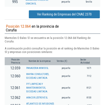
995
pequeña
Sevilla
GRACIA SL
Ver Ranking de Empresas del CNAE 2370
Posición 12.064
en la provincia de
Coruña
Marmoles O Baleo Sl se encuentra en la posición 12.064 del Ranking de
Coruña.
A continuación podrá consultar la posición en el ranking de Marmoles O Baleo
Sl y empresas con posiciones similares:
Posición
Sector
Nombre de la empresa
Ventas (€)
Provincia
Actividad
12.059
PANADERIA MIMOS SL
pequeña
1071
WAYRA CONSULTORES,
12.060
pequeña
7112
SOCIEDAD LIMITADA.
FYT LIMPIEZAS Y
12.061
MANTENIMIENTOS,
pequeña
8121
SOCIEDAD LIMITADA.
12.062
ARACOR LESTROVE SL
pequeña
8130
ATLANTICO DE INFUSIONES