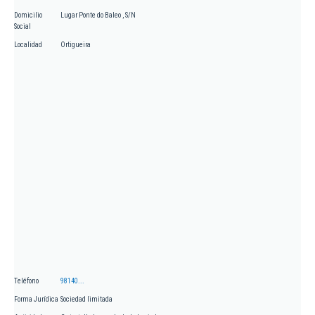
Domicilio
Lugar Ponte do Baleo , S/N
Social
Localidad
Ortigueira
Teléfono
98140...
Forma Jurídica
Sociedad limitada