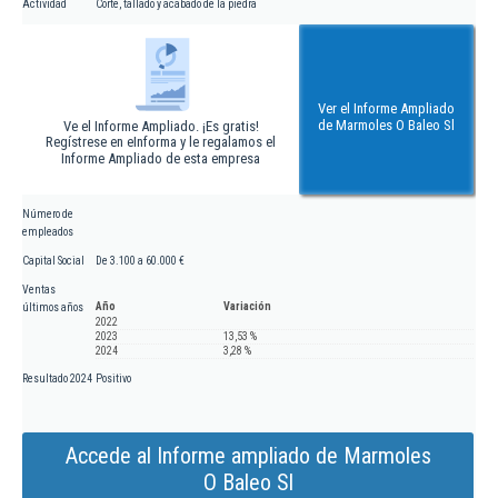
Actividad
Corte, tallado y acabado de la piedra
Ver el Informe Ampliado
de Marmoles O Baleo Sl
Ve el Informe Ampliado. ¡Es gratis!
Regístrese en eInforma y le regalamos el
Informe Ampliado de esta empresa
Número de
empleados
Capital Social
De 3.100 a 60.000 €
Ventas
Año
Variación
últimos años
2022
2023
13,53 %
2024
3,28 %
Resultado 2024
Positivo
Accede al Informe ampliado de Marmoles
O Baleo Sl