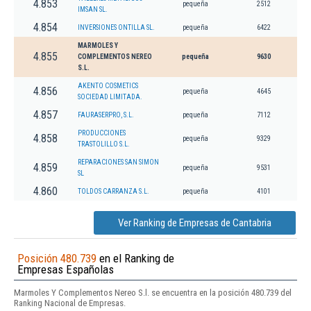
4.853
pequeña
2512
IMSAN SL.
4.854
INVERSIONES ONTILLA SL.
pequeña
6422
MARMOLES Y
4.855
COMPLEMENTOS NEREO
pequeña
9630
S.L.
AKENTO COSMETICS
4.856
pequeña
4645
SOCIEDAD LIMITADA.
4.857
FAURASERPRO, S.L.
pequeña
7112
PRODUCCIONES
4.858
pequeña
9329
TRASTOLILLO S.L.
REPARACIONES SAN SIMON
4.859
pequeña
9531
SL
4.860
TOLDOS CARRANZA S.L.
pequeña
4101
Ver Ranking de Empresas de Cantabria
Posición 480.739
en el Ranking de
Empresas Españolas
Marmoles Y Complementos Nereo S.l. se encuentra en la posición 480.739 del
Ranking Nacional de Empresas.