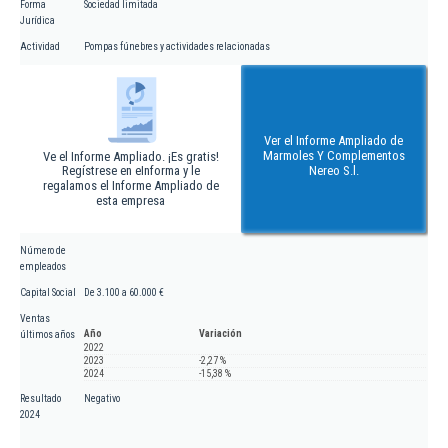
Forma
Sociedad limitada
Jurídica
Actividad
Pompas fúnebres y actividades relacionadas
Ver el Informe Ampliado de
Marmoles Y Complementos
Ve el Informe Ampliado. ¡Es gratis!
Regístrese en eInforma y le
Nereo S.l.
regalamos el Informe Ampliado de
esta empresa
Número de
empleados
Capital Social
De 3.100 a 60.000 €
Ventas
Año
Variación
últimos años
2022
2023
-2,27 %
2024
-15,38 %
Resultado
Negativo
2024