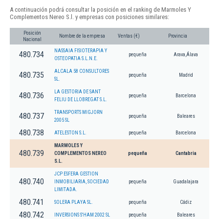
A continuación podrá consultar la posición en el ranking de Marmoles Y
Complementos Nereo S.l. y empresas con posiciones similares:
Posición
Nombre de la empresa
Ventas (€)
Provincia
Nacional
NASSAIA FISIOTERAPIA Y
480.734
pequeña
Arava,Álava
OSTEOPATIA S.L.N.E.
ALCALA 58 CONSULTORES
480.735
pequeña
Madrid
SL.
LA GESTORIA DE SANT
480.736
pequeña
Barcelona
FELIU DE LLOBREGAT S.L.
TRANSPORTS MIGJORN
480.737
pequeña
Baleares
2005 SL
480.738
ATELESTON S.L.
pequeña
Barcelona
MARMOLES Y
480.739
COMPLEMENTOS NEREO
pequeña
Cantabria
S.L.
JCP ESFERA GESTION
480.740
INMOBILIARIA, SOCIEDAD
pequeña
Guadalajara
LIMITADA.
480.741
SOLERA PLAYA SL.
pequeña
Cádiz
480.742
INVERSIONS S'HAM 2002 SL
pequeña
Baleares