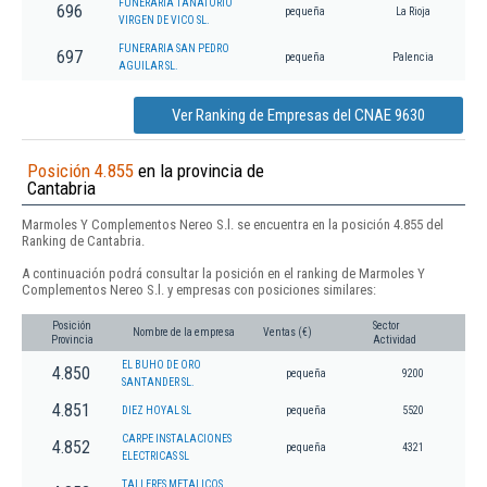
FUNERARIA TANATORIO
696
pequeña
La Rioja
VIRGEN DE VICO SL.
FUNERARIA SAN PEDRO
697
pequeña
Palencia
AGUILAR SL.
Ver Ranking de Empresas del CNAE 9630
Posición 4.855
en la provincia de
Cantabria
Marmoles Y Complementos Nereo S.l. se encuentra en la posición 4.855 del
Ranking de Cantabria.
A continuación podrá consultar la posición en el ranking de Marmoles Y
Complementos Nereo S.l. y empresas con posiciones similares:
Posición
Sector
Nombre de la empresa
Ventas (€)
Provincia
Actividad
EL BUHO DE ORO
4.850
pequeña
9200
SANTANDER SL.
4.851
DIEZ HOYAL SL
pequeña
5520
CARPE INSTALACIONES
4.852
pequeña
4321
ELECTRICAS SL
TALLERES METALICOS