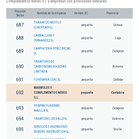
Complementos Nereo S.l. y empresas con posiciones similares:
Posición
Nombre de la empresa
Ventas (€)
Provincia
Sector
THANATOS INSTITUT
687
pequeña
Gerona
EUROPEAN SL.
CARBALLOSA Y
688
pequeña
Lugo
FERNANDEZ SL
CARPINTERIA PEREZ BECAS
689
pequeña
Zaragoza
SL
TANATORIO-DE-
690
CARBONERAS SOCIEDAD
pequeña
Almería
LIMITADA.
691
FUNERARIA LEAL SL.
pequeña
Córdoba
MARMOLES Y
692
COMPLEMENTOS NEREO
pequeña
Cantabria
S.L.
POMPAS FUNEBRES
693
pequeña
Zaragoza
MAELLA SL
694
TANATORIO LES VALLS SL
pequeña
Valencia
SERVICIOS E INVERSIONES
695
pequeña
Sevilla
ROMERO INVERGESTION SL.