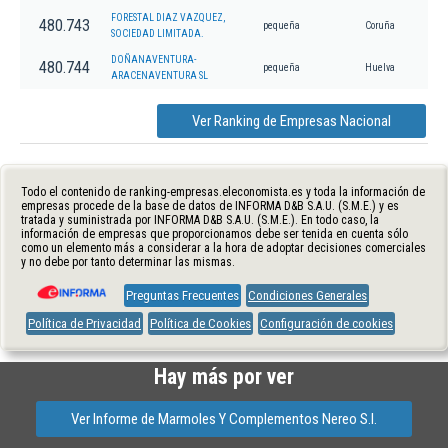
FORESTAL DIAZ VAZQUEZ,
480.743
pequeña
Coruña
SOCIEDAD LIMITADA.
DOÑANAVENTURA-
480.744
pequeña
Huelva
ARACENAVENTURA SL
Ver Ranking de Empresas Nacional
Todo el contenido de ranking-empresas.eleconomista.es y toda la información de
empresas procede de la base de datos de INFORMA D&B S.A.U. (S.M.E.) y es
tratada y suministrada por INFORMA D&B S.A.U. (S.M.E.). En todo caso, la
información de empresas que proporcionamos debe ser tenida en cuenta sólo
como un elemento más a considerar a la hora de adoptar decisiones comerciales
y no debe por tanto determinar las mismas.
Preguntas Frecuentes
Condiciones Generales
Política de Privacidad
Política de Cookies
Configuración de cookies
Hay más por ver
Ver Informe de Marmoles Y Complementos Nereo S.l.