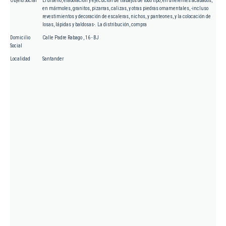
Objeto Social
El diseño, elaboración y ejecución de trabajos de todo tipo, en diferentes acabados,
en mármoles, granitos, pizarras, calizas, y otras piedras ornamentales, -incluso
revestimientos y decoración de escaleras, nichos, y panteones, y la colocación de
losas, lápidas y baldosas-. La distribución, compra
Domicilio
Calle Padre Rabago , 16 - BJ
Social
Localidad
Santander