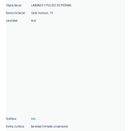
Objeto Social
LABRADO Y PULIDO DE PIEDRAS.
Domicilio Social
Calle Irurtzun , 19
Localidad
lezo
Teléfono
646.....
Forma Jurídica
Sociedad limitada unipersonal