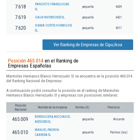
PANCHITO FRANQUICIAS
7.618
pequeña
4639
SL
7.619
GAUR INVERSIONES SL.
pequeña
6421
DIAMA CORTES HORMIGON
7.620
pequeña
4311
SL.
Ver Ranking de Empresas de Gipuzkoa
Posición 465.014
en el Ranking de
Empresas Españolas
Marmoles Hermanos Blanco Herrezuelo Sl se encuentra en la posición 465.014
del Ranking Nacional de Empresas.
A continuación podrá consultar la posición en el ranking de Marmoles
Hermanos Blanco Herrezuelo Sl y empresas con posiciones similares:
Posición
Nombre de la empresa
Ventas (€)
Provincia
Nacional
BERENGUER & ASOCIADOS,
465.009
pequeña
Alicante
ASESORES SL.
MANUEL PADRON
465.010
pequeña
Palmas (las)
CABRERA SL