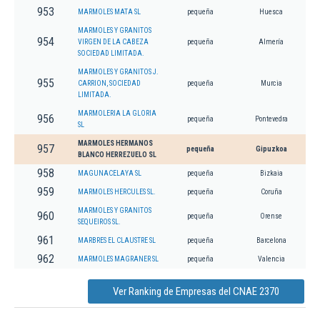
953
MARMOLES MATA SL
pequeña
Huesca
MARMOLES Y GRANITOS
954
VIRGEN DE LA CABEZA
pequeña
Almería
SOCIEDAD LIMITADA.
MARMOLES Y GRANITOS J.
955
CARRION, SOCIEDAD
pequeña
Murcia
LIMITADA.
MARMOLERIA LA GLORIA
956
pequeña
Pontevedra
SL
MARMOLES HERMANOS
957
pequeña
Gipuzkoa
BLANCO HERREZUELO SL
958
MAGUNACELAYA SL
pequeña
Bizkaia
959
MARMOLES HERCULES SL.
pequeña
Coruña
MARMOLES Y GRANITOS
960
pequeña
Orense
SEQUEIROS SL.
961
MARBRES EL CLAUSTRE SL
pequeña
Barcelona
962
MARMOLES MAGRANER SL
pequeña
Valencia
Ver Ranking de Empresas del CNAE 2370