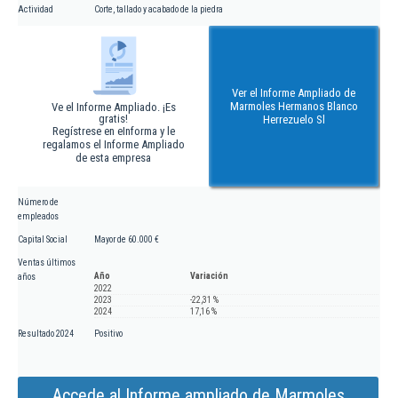
Actividad
Corte, tallado y acabado de la piedra
Ver el Informe Ampliado de
Marmoles Hermanos Blanco
Ve el Informe Ampliado. ¡Es
gratis!
Herrezuelo Sl
Regístrese en eInforma y le
regalamos el Informe Ampliado
de esta empresa
Número de
empleados
Capital Social
Mayor de 60.000 €
Ventas últimos
Año
Variación
años
2022
2023
-22,31 %
2024
17,16 %
Resultado 2024
Positivo
Accede al Informe ampliado de Marmoles