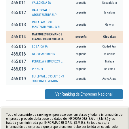
465.011
VALLDIGNA SA
pequeña
Guadalajara
CARLOS VALLS
465.012
pequeña
Barcelona
ARQUITECTURA SLP
INSTALACIONS I
465.013
pequeña
Gerona
MANTENIMENTS JRV SL
MARMOLES HERMANOS
465.014
pequeña
Gipuzkoa
BLANCO HERREZUELO SL
465.015
LOGAICA SA
pequeña
Ciudad Real
465.016
GLOVE ASESORES SL
pequeña
Barcelona
465.017
PENUELA Y JIMENEZ S.L.
pequeña
Málaga
465.018
PINZO SL
pequeña
Baleares
BUILD VALUE SOLUTIONS,
465.019
pequeña
Arava,Álava
SOCIEDAD LIMITADA.
Ver Ranking de Empresas Nacional
Todo el contenido de ranking-empresas.eleconomista.es y toda la información de
empresas procede de la base de datos de INFORMA D&B S.A.U. (S.M.E.) y es
tratada y suministrada por INFORMA D&B S.A.U. (S.M.E.). En todo caso, la
información de empresas que proporcionamos debe ser tenida en cuenta sólo