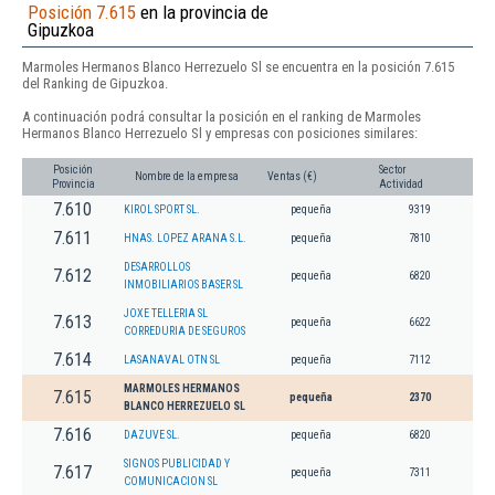
Posición 7.615
en la provincia de
Gipuzkoa
Marmoles Hermanos Blanco Herrezuelo Sl se encuentra en la posición 7.615
del Ranking de Gipuzkoa.
A continuación podrá consultar la posición en el ranking de Marmoles
Hermanos Blanco Herrezuelo Sl y empresas con posiciones similares:
Posición
Sector
Nombre de la empresa
Ventas (€)
Provincia
Actividad
7.610
KIROL SPORT SL.
pequeña
9319
7.611
HNAS. LOPEZ ARANA S.L.
pequeña
7810
DESARROLLOS
7.612
pequeña
6820
INMOBILIARIOS BASER SL
JOXE TELLERIA SL
7.613
pequeña
6622
CORREDURIA DE SEGUROS
7.614
LASANAVAL OTN SL
pequeña
7112
MARMOLES HERMANOS
7.615
pequeña
2370
BLANCO HERREZUELO SL
7.616
DAZUVE SL.
pequeña
6820
SIGNOS PUBLICIDAD Y
7.617
pequeña
7311
COMUNICACION SL