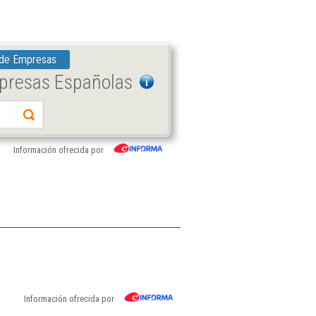
 de Empresas
mpresas Españolas
Información ofrecida por
Información ofrecida por