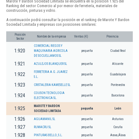
Marote Y Bardon Sociedad Limitada se encuentra en la posición 1.925 del
Ranking del sector Comercio al por menor de ferretería, materiales de
construcción, pinturas y vidrio.
A continuación podrá consultar la posición en el ranking de Marote Y Bardon
Sociedad Limitada y empresas con posiciones similares:
Posición
Nombre de la empresa
Ventas (€)
Provincia
Sector
COMERCIAL RIEGOS Y
1.920
MAQUINARIA AGRICOLA
pequeña
Ciudad Real
DE SOCUELLAMOS SL
1.921
AZULEJOS BLANQUER SL
pequeña
Alicante
FERRETERIA A.G. JUAREZ
1.922
pequeña
Guadalajara
S.L.
1.923
CRISTALERIA KAMESELLE SL
pequeña
Pontevedra
COUSON TECNOLOGIA
1.924
pequeña
Barcelona
ELECTRONICA SL.
MAROTE Y BARDON
1.925
pequeña
León
SOCIEDAD LIMITADA
1.926
AGUAMANIL SL
pequeña
Asturias
1.927
RUMACRU SL
pequeña
Coruña
1.928
PINTURAS BELLO, S.L.
pequeña
Arava,Álava