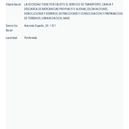
Objeto Social
LA SOCIEDAD TIENE POR OBJETO EL SERVICIO DE TRANSPORTE, CARGA Y
DESCARGA DE MERCANCIAS PROPIAS Y/O AJENAS, EXCAVACIONES,
DEMOLICIONES Y DERRIBOS, EXTRACCIONES Y CONSOLIDACION Y PREPARACION
DE TERRENOS; URBANIZACION, SANE
Domicilio
Avenida España , 33 - 1 B 1
Social
Localidad
Ponferrada