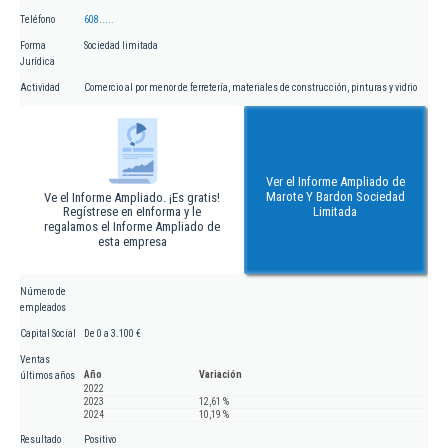
Teléfono
608.....
Forma
Sociedad limitada
Jurídica
Actividad
Comercio al por menor de ferretería, materiales de construcción, pinturas y vidrio
Ver el Informe Ampliado de
Marote Y Bardon Sociedad
Ve el Informe Ampliado. ¡Es gratis!
Regístrese en eInforma y le
Limitada
regalamos el Informe Ampliado de
esta empresa
Número de
empleados
Capital Social
De 0 a 3.100 €
Ventas
Año
Variación
últimos años
2022
2023
12,61 %
2024
10,19 %
Resultado
Positivo