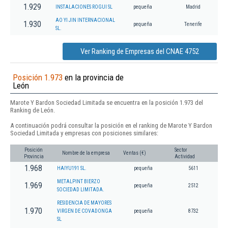
1.929
INSTALACIONES ROGUI SL
pequeña
Madrid
AO YI JIN INTERNACIONAL
1.930
pequeña
Tenerife
SL.
Ver Ranking de Empresas del CNAE 4752
Posición 1.973
en la provincia de
León
Marote Y Bardon Sociedad Limitada se encuentra en la posición 1.973 del
Ranking de León.
A continuación podrá consultar la posición en el ranking de Marote Y Bardon
Sociedad Limitada y empresas con posiciones similares:
Posición
Sector
Nombre de la empresa
Ventas (€)
Provincia
Actividad
1.968
HAIYU191 SL.
pequeña
5611
METALPINT BIERZO
1.969
pequeña
2512
SOCIEDAD LIMITADA.
RESIDENCIA DE MAYORES
1.970
VIRGEN DE COVADONGA
pequeña
8732
SL