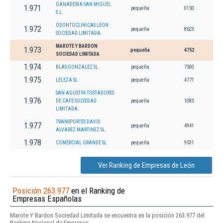
GANADERIA SAN MIGUEL
1.971
pequeña
0150
S.L.
ODONTOCLINICAS LEON
1.972
pequeña
8623
SOCIEDAD LIMITADA.
MAROTE Y BARDON
1.973
pequeña
4752
SOCIEDAD LIMITADA
1.974
BLAS-GONZALEZ SL.
pequeña
7500
1.975
LELEZA SL
pequeña
4771
SAN AGUSTIN TOSTADORES
1.976
DE CAFE SOCIEDAD
pequeña
1083
LIMITADA.
TRANSPORTES DAVID
1.977
pequeña
4941
ALVAREZ MARTINEZ SL.
1.978
COMERCIAL GRANDE SL
pequeña
9531
Ver Ranking de Empresas de León
Posición 263.977
en el Ranking de
Empresas Españolas
Marote Y Bardon Sociedad Limitada se encuentra en la posición 263.977 del
Ranking Nacional de Empresas.