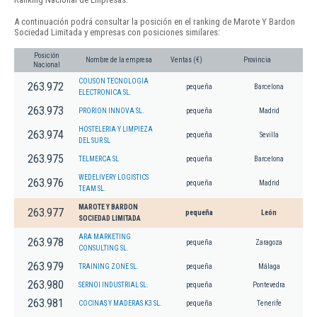
A continuación podrá consultar la posición en el ranking de Marote Y Bardon
Sociedad Limitada y empresas con posiciones similares:
Posición
Nombre de la empresa
Ventas (€)
Provincia
Nacional
COUSON TECNOLOGIA
263.972
pequeña
Barcelona
ELECTRONICA SL.
263.973
PRORION INNOVA SL.
pequeña
Madrid
HOSTELERIA Y LIMPIEZA
263.974
pequeña
Sevilla
DEL SUR SL
263.975
TELMERCA SL
pequeña
Barcelona
WEDELIVERY LOGISTICS
263.976
pequeña
Madrid
TEAM SL.
MAROTE Y BARDON
263.977
pequeña
León
SOCIEDAD LIMITADA
ARA MARKETING
263.978
pequeña
Zaragoza
CONSULTING SL.
263.979
TRAINING ZONE SL.
pequeña
Málaga
263.980
SERNOI INDUSTRIAL SL.
pequeña
Pontevedra
263.981
COCINAS Y MADERAS K3 SL.
pequeña
Tenerife