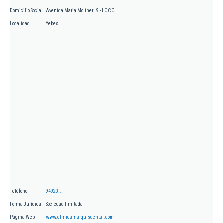
Domicilio Social
Avenida Maria Moliner , 9 - LOC C
Localidad
Yebes
Teléfono
94920...
Forma Jurídica
Sociedad limitada
Página Web
www.clinicamarquisdental.com