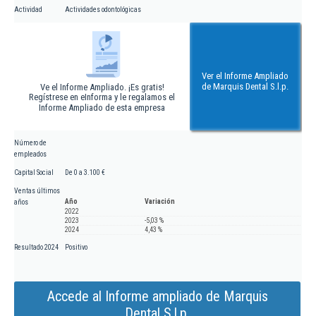
Actividad
Actividades odontológicas
Ver el Informe Ampliado
de Marquis Dental S.l.p.
Ve el Informe Ampliado. ¡Es gratis!
Regístrese en eInforma y le regalamos el
Informe Ampliado de esta empresa
Número de
empleados
Capital Social
De 0 a 3.100 €
Ventas últimos
Año
Variación
años
2022
2023
-5,03 %
2024
4,43 %
Resultado 2024
Positivo
Accede al Informe ampliado de Marquis
Dental S.l.p.