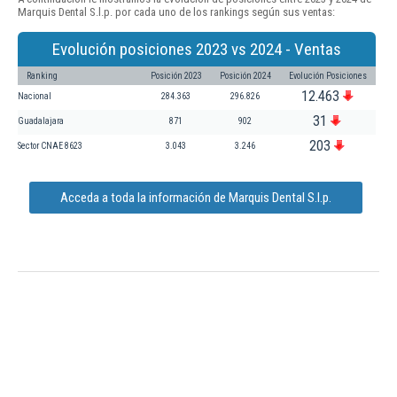
Marquis Dental S.l.p. por cada uno de los rankings según sus ventas:
Evolución posiciones 2023 vs 2024 - Ventas
Ranking
Posición 2023
Posición 2024
Evolución Posiciones
12.463
Nacional
284.363
296.826
31
Guadalajara
871
902
203
Sector CNAE 8623
3.043
3.246
Acceda a toda la información de Marquis Dental S.l.p.