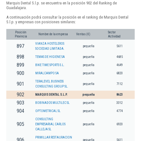
Marquis Dental S.l.p. se encuentra en la posición 902 del Ranking de
Guadalajara.
A continuación podrá consultar la posición en el ranking de Marquis Dental
S.l.p. y empresas con posiciones similares:
Posición
Sector
Nombre de la empresa
Ventas (€)
Provincia
Actividad
VIANZA HOSTELEROS
897
pequeña
5611
SOCIEDAD LIMITADA.
898
TEMAS DE HIGIENE SA
pequeña
4685
899
BIKE TIME SPORTS S.L.
pequeña
4649
900
MIRALCAMPO SA
pequeña
6820
TERALEVEL BUSINESS
901
pequeña
7112
CONSULTING GROUP SL.
902
MARQUIS DENTAL S.L.P.
pequeña
8623
903
BOBINADOS MULTILEC SL
pequeña
3312
904
OPTOMETRICAL SL
pequeña
4774
CONSULTING
905
EMPRESARIAL CARLOS
pequeña
6920
CALLEJA SL
PRIMILLAR RESTAURACION
906
pequeña
5611