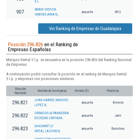
S.L.
SMASV GESTION
907
pequeña
6812
INMOBILIARIA SL.
Ver Ranking de Empresas de Guadalajara
Posición 296.826
en el Ranking de
Empresas Españolas
Marquis Dental S.l.p. se encuentra en la posición 296.826 del Ranking Nacional
de Empresas.
A continuación podrá consultar la posición en el ranking de Marquis Dental
S.l.p. y empresas con posiciones similares:
Posición
Nombre de la empresa
Ventas (€)
Provincia
Nacional
JUAN GABRIEL SANCHEZ
296.821
pequeña
Almería
LOPEZ SL
OBRADOR LA PANADERIA
296.822
pequeña
Jaén
SOCIEDAD LIMITADA.
IN-NOWATT 21
296.823
pequeña
Barcelona
INSTAL.LACIONS SL.