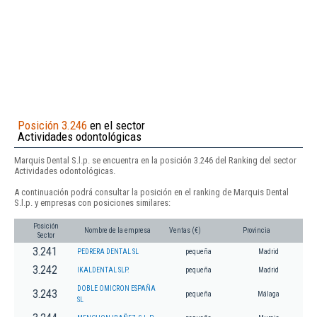
Posición 3.246
en el sector
Actividades odontológicas
Marquis Dental S.l.p. se encuentra en la posición 3.246 del Ranking del sector
Actividades odontológicas.
A continuación podrá consultar la posición en el ranking de Marquis Dental
S.l.p. y empresas con posiciones similares:
Posición
Nombre de la empresa
Ventas (€)
Provincia
Sector
3.241
PEDRERA DENTAL SL
pequeña
Madrid
3.242
IKALDENTAL SLP.
pequeña
Madrid
DOBLE OMICRON ESPAÑA
3.243
pequeña
Málaga
SL