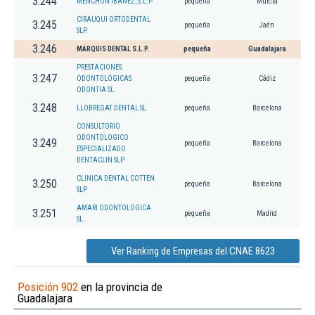
3.244
MENCHON IBAÑEZ, S.L.P.
pequeña
Murcia
CIRAUQUI ORTODENTAL
3.245
pequeña
Jaén
SLP.
3.246
MARQUIS DENTAL S.L.P.
pequeña
Guadalajara
PRESTACIONES
3.247
ODONTOLOGICAS
pequeña
Cádiz
ODONTIA SL.
3.248
LLOBREGAT DENTAL SL.
pequeña
Barcelona
CONSULTORIO
ODONTOLOGICO
3.249
pequeña
Barcelona
ESPECIALIZADO
DENTACLIN SLP
CLINICA DENTAL COTTEN
3.250
pequeña
Barcelona
SLP
AMARI ODONTOLOGICA
3.251
pequeña
Madrid
SL.
Ver Ranking de Empresas del CNAE 8623
Posición 902
en la provincia de
Guadalajara