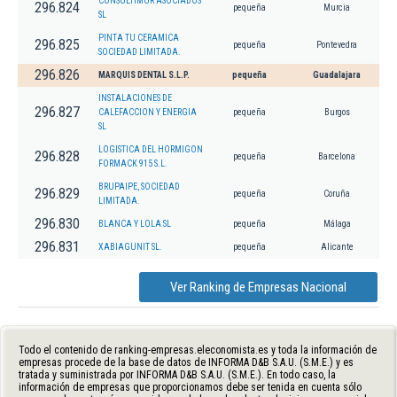
CONSULTIMUR ASOCIADOS
296.824
pequeña
Murcia
SL
PINTA TU CERAMICA
296.825
pequeña
Pontevedra
SOCIEDAD LIMITADA.
296.826
MARQUIS DENTAL S.L.P.
pequeña
Guadalajara
INSTALACIONES DE
296.827
CALEFACCION Y ENERGIA
pequeña
Burgos
SL
LOGISTICA DEL HORMIGON
296.828
pequeña
Barcelona
FORMACK 915 S.L.
BRUPAIPE, SOCIEDAD
296.829
pequeña
Coruña
LIMITADA.
296.830
BLANCA Y LOLA SL
pequeña
Málaga
296.831
XABIAGUNIT SL.
pequeña
Alicante
Ver Ranking de Empresas Nacional
Todo el contenido de ranking-empresas.eleconomista.es y toda la información de
empresas procede de la base de datos de INFORMA D&B S.A.U. (S.M.E.) y es
tratada y suministrada por INFORMA D&B S.A.U. (S.M.E.). En todo caso, la
información de empresas que proporcionamos debe ser tenida en cuenta sólo