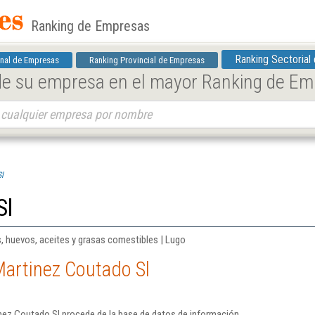
Ranking de Empresas
Ranking Sectorial
nal de Empresas
Ranking Provincial de Empresas
 de su empresa en el mayor Ranking de E
l
Sl
, huevos, aceites y grasas comestibles | Lugo
Martinez Coutado Sl
nez Coutado Sl procede de la base de datos de información