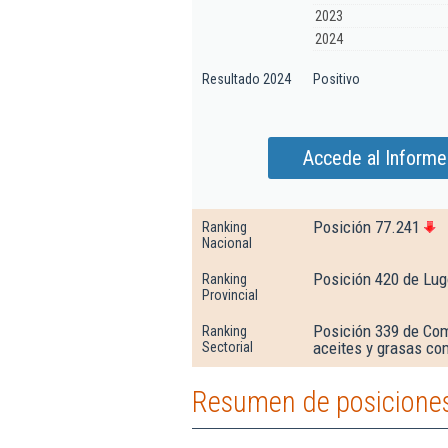
2023
2024
Resultado 2024
Positivo
Accede al Informe
Posición 77.241
Ranking
Nacional
Posición 420 de Lug
Ranking
Provincial
Posición 339 de Com
Ranking
aceites y grasas co
Sectorial
Resumen de posiciones