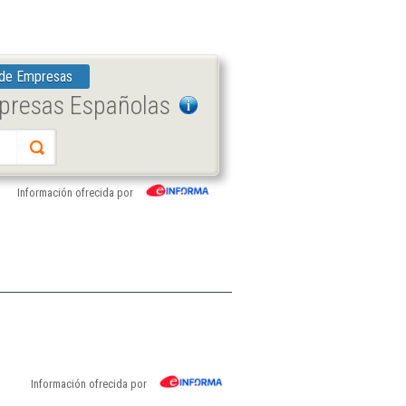
 de Empresas
mpresas Españolas
Información ofrecida por
Información ofrecida por