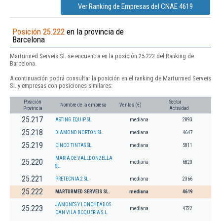
Ver Ranking de Empresas del CNAE 4619
Posición 25.222
en la provincia de
Barcelona
Marturmed Serveis Sl. se encuentra en la posición 25.222 del Ranking de
Barcelona.
A continuación podrá consultar la posición en el ranking de Marturmed Serveis
Sl. y empresas con posiciones similares:
Posición
Sector
Nombre de la empresa
Ventas (€)
Provincia
Actividad
25.217
ASTING EQUIP SL
mediana
2893
25.218
DIAMOND NORTON SL.
mediana
4647
25.219
CINCO TINTAS SL.
mediana
5811
MARIA DE VALLDONZELLA
25.220
mediana
6820
SL.
25.221
PRETECNIA 2 SL
mediana
2366
25.222
MARTURMED SERVEIS SL.
mediana
4619
JAMONES Y LONCHEADOS
25.223
mediana
4722
CAN VILA BOQUERIA S.L.