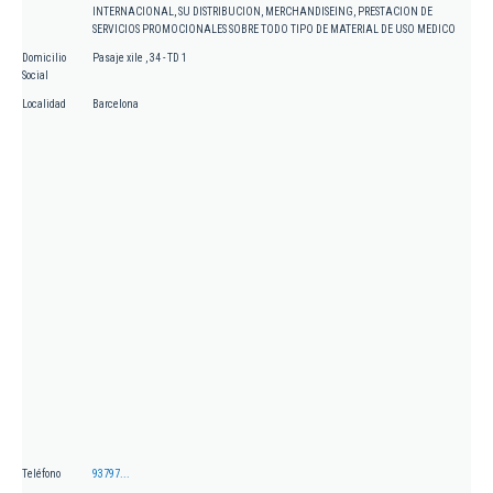
INTERNACIONAL, SU DISTRIBUCION, MERCHANDISEING, PRESTACION DE
SERVICIOS PROMOCIONALES SOBRE TODO TIPO DE MATERIAL DE USO MEDICO
Domicilio
Pasaje xile , 34 - TD 1
Social
Localidad
Barcelona
Teléfono
93797...