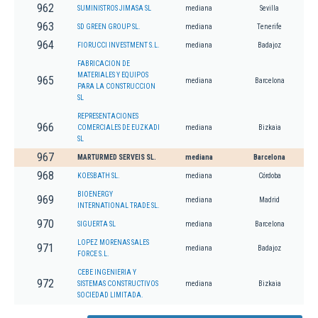
962
SUMINISTROS JIMASA SL
mediana
Sevilla
963
SD GREEN GROUP SL.
mediana
Tenerife
964
FIORUCCI INVESTMENT S.L.
mediana
Badajoz
FABRICACION DE
MATERIALES Y EQUIPOS
965
mediana
Barcelona
PARA LA CONSTRUCCION
SL
REPRESENTACIONES
966
COMERCIALES DE EUZKADI
mediana
Bizkaia
SL
967
MARTURMED SERVEIS SL.
mediana
Barcelona
968
KOESBATH SL.
mediana
Córdoba
BIOENERGY
969
mediana
Madrid
INTERNATIONAL TRADE SL.
970
SIGUERTA SL
mediana
Barcelona
LOPEZ MORENAS SALES
971
mediana
Badajoz
FORCE S.L.
CEBE INGENIERIA Y
972
SISTEMAS CONSTRUCTIVOS
mediana
Bizkaia
SOCIEDAD LIMITADA.