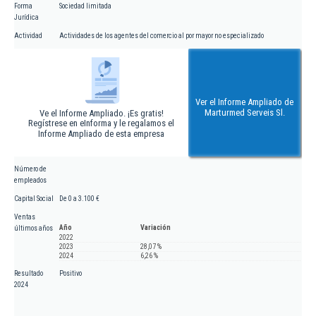
Forma
Sociedad limitada
Jurídica
Actividad
Actividades de los agentes del comercio al por mayor no especializado
Ver el Informe Ampliado de
Marturmed Serveis Sl.
Ve el Informe Ampliado. ¡Es gratis!
Regístrese en eInforma y le regalamos el
Informe Ampliado de esta empresa
Número de
empleados
Capital Social
De 0 a 3.100 €
Ventas
Año
Variación
últimos años
2022
2023
28,07 %
2024
6,26 %
Resultado
Positivo
2024