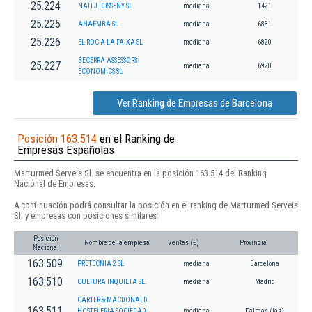
25.224
NATI J. DISSENY SL
mediana
1421
25.225
ANAEMBA SL
mediana
6831
25.226
EL ROC A LA FAIXA SL
mediana
6820
BECERRA ASSESSORS
25.227
mediana
6920
ECONOMICS SL
Ver Ranking de Empresas de Barcelona
Posición 163.514
en el Ranking de
Empresas Españolas
Marturmed Serveis Sl. se encuentra en la posición 163.514 del Ranking
Nacional de Empresas.
A continuación podrá consultar la posición en el ranking de Marturmed Serveis
Sl. y empresas con posiciones similares:
Posición
Nombre de la empresa
Ventas (€)
Provincia
Nacional
163.509
PRETECNIA 2 SL
mediana
Barcelona
163.510
CULTURA INQUIETA SL.
mediana
Madrid
CARTER & MACDONALD
163.511
HOSTELERIA SOCIEDAD
mediana
Palmas (las)