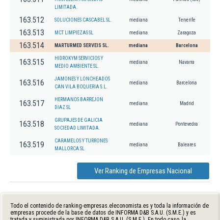
LIMITADA.
163.512
SOLUCIONES CASCABEL SL.
mediana
Tenerife
163.513
MCT LIMPIEZAS SL
mediana
Zaragoza
163.514
MARTURMED SERVEIS SL.
mediana
Barcelona
HIDROKYM SERVICIOS Y
163.515
mediana
Navarra
MEDIO AMBIENTE SL.
JAMONES Y LONCHEADOS
163.516
mediana
Barcelona
CAN VILA BOQUERIA S.L.
HERMANOS BARREJON
163.517
mediana
Madrid
DIAZ SL
GRUPAJES DE GALICIA
163.518
mediana
Pontevedra
SOCIEDAD LIMITADA.
CARAMELOS Y TURRONES
163.519
mediana
Baleares
MALLORCA SL
Ver Ranking de Empresas Nacional
Todo el contenido de ranking-empresas.eleconomista.es y toda la información de
empresas procede de la base de datos de INFORMA D&B S.A.U. (S.M.E.) y es
tratada y suministrada por INFORMA D&B S.A.U. (S.M.E.). En todo caso, la