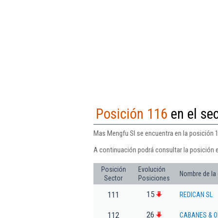
Posición 116
en el sec
Mas Mengfu Sl se encuentra en la posición 1
A continuación podrá consultar la posición 
Posición
Evolución
Nombre de la
Sector
Posiciones
15
111
REDICAN SL
26
112
CABANES & O