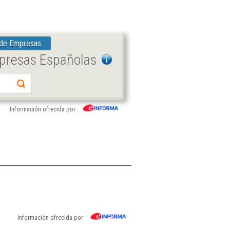
 de Empresas
mpresas Españolas
Información ofrecida por
Información ofrecida por