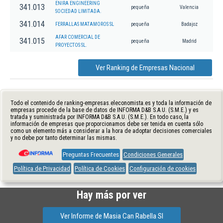
ENIRA ENGINEERING
341.013
pequeña
Valencia
SOCIEDAD LIMITADA.
341.014
FERRALLAS MATAMOROS SL
pequeña
Badajoz
AFAR COMERCIAL DE
341.015
pequeña
Madrid
PROYECTOS SL.
Ver Ranking de Empresas Nacional
Todo el contenido de ranking-empresas.eleconomista.es y toda la información de
empresas procede de la base de datos de INFORMA D&B S.A.U. (S.M.E.) y es
tratada y suministrada por INFORMA D&B S.A.U. (S.M.E.). En todo caso, la
información de empresas que proporcionamos debe ser tenida en cuenta sólo
como un elemento más a considerar a la hora de adoptar decisiones comerciales
y no debe por tanto determinar las mismas.
Preguntas Frecuentes
Condiciones Generales
Política de Privacidad
Política de Cookies
Configuración de cookies
Hay más por ver
Ver Informe de Masia Can Rabella Sl