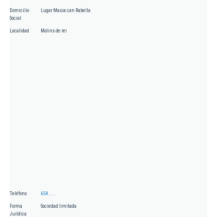
Domicilio
Lugar Masia can Rabella
Social
Localidad
Molins de rei
Teléfono
654.....
Forma
Sociedad limitada
Jurídica