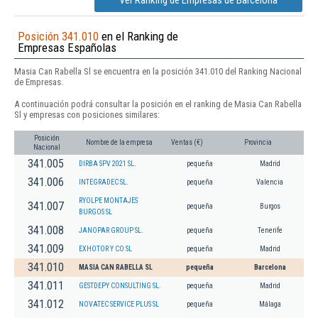
Ver Ranking de Empresas de Barcelona
Posición 341.010
en el Ranking de
Empresas Españolas
Masia Can Rabella Sl se encuentra en la posición 341.010 del Ranking Nacional
de Empresas.
A continuación podrá consultar la posición en el ranking de Masia Can Rabella
Sl y empresas con posiciones similares:
Posición
Nombre de la empresa
Ventas (€)
Provincia
Nacional
341.005
DIRBA SPV 2021 SL.
pequeña
Madrid
341.006
INTEGRADEC SL.
pequeña
Valencia
RYOLPE MONTAJES
341.007
pequeña
Burgos
BURGOS SL
341.008
JANOPAR GROUP SL.
pequeña
Tenerife
341.009
EXHOTOR Y CO SL
pequeña
Madrid
341.010
MASIA CAN RABELLA SL
pequeña
Barcelona
341.011
GESTDEPY CONSULTING SL.
pequeña
Madrid
341.012
NOVATEC SERVICE PLUS SL
pequeña
Málaga