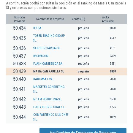
A continuación podrá consultar la posición en el ranking de Masia Can Rabella
Sl y empresas con posiciones similares:
Posición
Sector
Nombre de la empresa
Ventas (€)
Provincia
Actividad
50.434
IFZ SA
pequeña
6820
TOBEN TRADING GROUP
50.435
pequeña
4647
SL.
50.436
SANCHEZ VARGAS SL
pequeña
4101
50.437
RECREBOI SL
pequeña
9329
50.438
FLASH CAR IBERICA SA
pequeña
9531
50.439
MASIA CAN RABELLA SL
pequeña
6820
50.440
BABIGMA 17 SL.
pequeña
7020
MARKETEX CONSULTING
50.441
pequeña
7020
S.L.
50.442
NO EM PERDO UNA SL.
pequeña
5630
50.443
FORTY FOUR GLOBAL S.L.
pequeña
4775
COMPARTIENDO ILUSIONES
50.444
pequeña
1089
S.L.