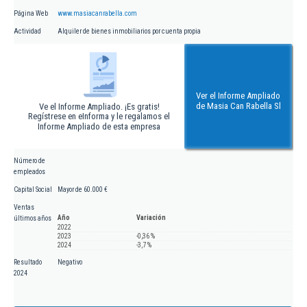
Página Web
www.masiacanrabella.com
Actividad
Alquiler de bienes inmobiliarios por cuenta propia
Ver el Informe Ampliado
de Masia Can Rabella Sl
Ve el Informe Ampliado. ¡Es gratis!
Regístrese en eInforma y le regalamos el
Informe Ampliado de esta empresa
Número de
empleados
Capital Social
Mayor de 60.000 €
Ventas
Año
Variación
últimos años
2022
2023
-0,36 %
2024
-3,7 %
Resultado
Negativo
2024