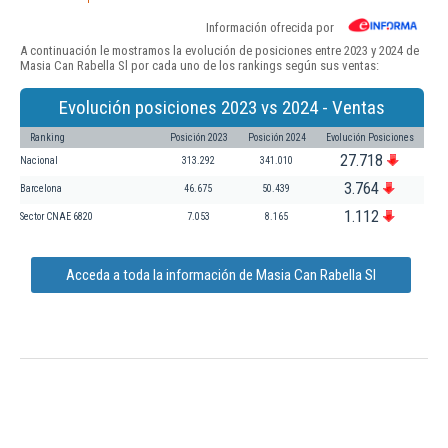
Información ofrecida por
A continuación le mostramos la evolución de posiciones entre 2023 y 2024 de
Masia Can Rabella Sl por cada uno de los rankings según sus ventas:
Evolución posiciones 2023 vs 2024 - Ventas
Ranking
Posición 2023
Posición 2024
Evolución Posiciones
27.718
Nacional
313.292
341.010
3.764
Barcelona
46.675
50.439
1.112
Sector CNAE 6820
7.053
8.165
Acceda a toda la información de Masia Can Rabella Sl