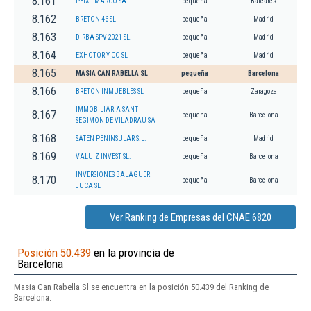
8.161
PEIX I MARCO SA
pequeña
Baleares
8.162
BRETON 46 SL
pequeña
Madrid
8.163
DIRBA SPV 2021 SL.
pequeña
Madrid
8.164
EXHOTOR Y CO SL
pequeña
Madrid
8.165
MASIA CAN RABELLA SL
pequeña
Barcelona
8.166
BRETON INMUEBLES SL
pequeña
Zaragoza
IMMOBILIARIA SANT
8.167
pequeña
Barcelona
SEGIMON DE VILADRAU SA
8.168
SATEN PENINSULAR S.L.
pequeña
Madrid
8.169
VALUIZ INVEST SL.
pequeña
Barcelona
INVERSIONES BALAGUER
8.170
pequeña
Barcelona
JUCA SL
Ver Ranking de Empresas del CNAE 6820
Posición 50.439
en la provincia de
Barcelona
Masia Can Rabella Sl se encuentra en la posición 50.439 del Ranking de
Barcelona.