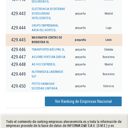
SEGURIDAD SL
ELECTRONICA DE SISTEMAS
429.443
DE SEGURIDAD
pequeña
Madrid
INTELIGENTE SL.
GRUPO EMPRESARIAL
429.444
pequeña
Lugo
ARCA DEL NORTE SL.
MASSNATUR CENTRO DE
429.445
pequeña
León
BIENESTAR SL
429.446
TRANSPORTES ARZUPAL SL.
pequeña
Córdoba
429.447
AGUIRRE VENTURA 2000 SA
pequeña
Barcelona
429.448
AD HOC EXPRESS SL.
pequeña
Madrid
NUTRIMEDE & LASERMEDE
429.449
pequeña
Barcelona
SLP.
PETITE HARMONIE
429.450
pequeña
Valencia
SOCIEDAD LIMITADA.
Ver Ranking de Empresas Nacional
Todo el contenido de ranking-empresas.eleconomista.es y toda la información de
empresas procede de la base de datos de INFORMA D&B S.A.U. (S.M.E.) y es