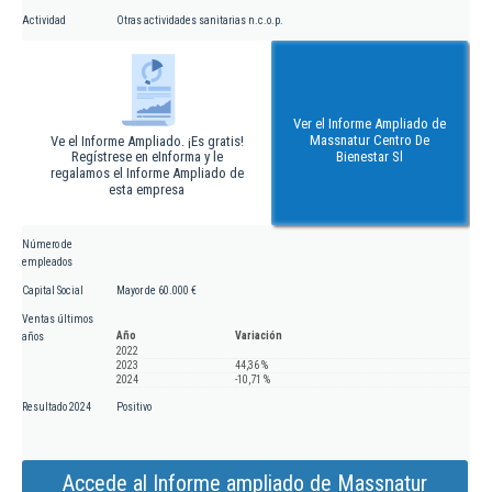
Actividad
Otras actividades sanitarias n.c.o.p.
Ver el Informe Ampliado de
Massnatur Centro De
Ve el Informe Ampliado. ¡Es gratis!
Regístrese en eInforma y le
Bienestar Sl
regalamos el Informe Ampliado de
esta empresa
Número de
empleados
Capital Social
Mayor de 60.000 €
Ventas últimos
Año
Variación
años
2022
2023
44,36 %
2024
-10,71 %
Resultado 2024
Positivo
Accede al Informe ampliado de Massnatur