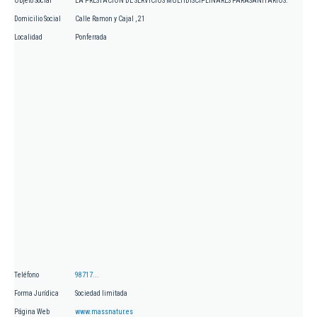
Objeto Social
LA PRESTACION DE SERVICIOS MULTIDISCIPLINARES PARASANITARIOS.
Domicilio Social
Calle Ramon y Cajal , 21
Localidad
Ponferrada
Teléfono
98717...
Forma Jurídica
Sociedad limitada
Página Web
www.massnatur.es