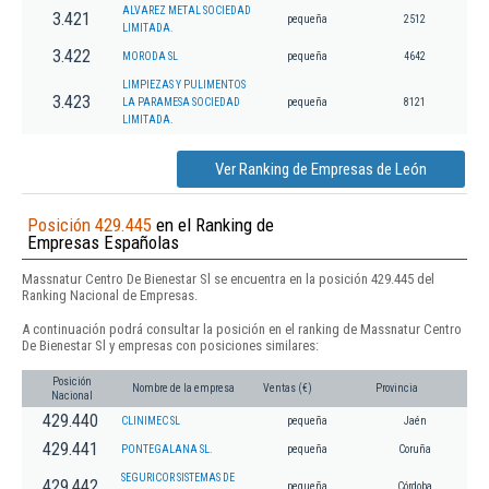
ALVAREZ METAL SOCIEDAD
3.421
pequeña
2512
LIMITADA.
3.422
MORODA SL
pequeña
4642
LIMPIEZAS Y PULIMENTOS
3.423
LA PARAMESA SOCIEDAD
pequeña
8121
LIMITADA.
Ver Ranking de Empresas de León
Posición 429.445
en el Ranking de
Empresas Españolas
Massnatur Centro De Bienestar Sl se encuentra en la posición 429.445 del
Ranking Nacional de Empresas.
A continuación podrá consultar la posición en el ranking de Massnatur Centro
De Bienestar Sl y empresas con posiciones similares:
Posición
Nombre de la empresa
Ventas (€)
Provincia
Nacional
429.440
CLINIMEC SL
pequeña
Jaén
429.441
PONTEGALANA SL.
pequeña
Coruña
SEGURICOR SISTEMAS DE
429.442
pequeña
Córdoba