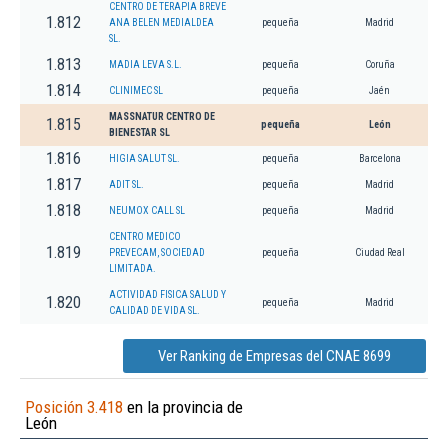
CENTRO DE TERAPIA BREVE
1.812
ANA BELEN MEDIALDEA
pequeña
Madrid
SL.
1.813
MADIA LEVA S.L.
pequeña
Coruña
1.814
CLINIMEC SL
pequeña
Jaén
MASSNATUR CENTRO DE
1.815
pequeña
León
BIENESTAR SL
1.816
HIGIA SALUT SL.
pequeña
Barcelona
1.817
ADIT SL.
pequeña
Madrid
1.818
NEUMOX CALL SL
pequeña
Madrid
CENTRO MEDICO
1.819
PREVECAM, SOCIEDAD
pequeña
Ciudad Real
LIMITADA.
ACTIVIDAD FISICA SALUD Y
1.820
pequeña
Madrid
CALIDAD DE VIDA SL.
Ver Ranking de Empresas del CNAE 8699
Posición 3.418
en la provincia de
León