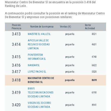
Massnatur Centro De Bienestar Sl se encuentra en la posición 3.418 del
Ranking de León.
A continuación podrá consultar la posición en el ranking de Massnatur Centro
De Bienestar Sl y empresas con posiciones similares:
Posición
Sector
Nombre de la empresa
Ventas (€)
Provincia
Actividad
3.413
MAESTRE EL VALLE SL.
pequeña
4321
APICOLA VALLE DE
3.414
RECUNCO SOCIEDAD
pequeña
4631
LIMITADA.
PONFESYSTEM
3.415
pequeña
4740
INFORMATICA SL
3.416
NANSAR SL
pequeña
6622
3.417
LOPEZ PACHO SL
pequeña
5520
MASSNATUR CENTRO DE
3.418
pequeña
8699
BIENESTAR SL
BIWIFI
3.419
TELECOMUNICACIONES
pequeña
6190
SOCIEDAD LIMITADA.
VIRGEN DEL SOCORRO
3.420
pequeña
4941
SOCIEDAD LIMITADA.