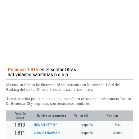
Posición 1.815
en el sector Otras
actividades sanitarias n.c.o.p.
Massnatur Centro De Bienestar Sl se encuentra en la posición 1.815 del
Ranking del sector Otras actividades sanitarias n.c.o.p..
A continuación podrá consultar la posición en el ranking de Massnatur Centro
De Bienestar Sl y empresas con posiciones similares:
Posición
Nombre de la empresa
Ventas (€)
Provincia
Sector
1.810
NUMAN.VETS SLP.
pequeña
Soria
1.811
CURSOR PHARMA SL.
pequeña
Madrid