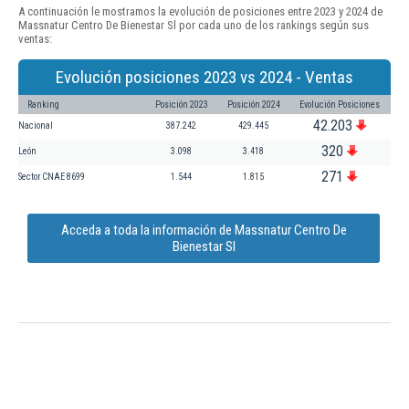
A continuación le mostramos la evolución de posiciones entre 2023 y 2024 de
Massnatur Centro De Bienestar Sl por cada uno de los rankings según sus
ventas:
Evolución posiciones 2023 vs 2024 - Ventas
Ranking
Posición 2023
Posición 2024
Evolución Posiciones
42.203
Nacional
387.242
429.445
320
León
3.098
3.418
271
Sector CNAE 8699
1.544
1.815
Acceda a toda la información de Massnatur Centro De
Bienestar Sl