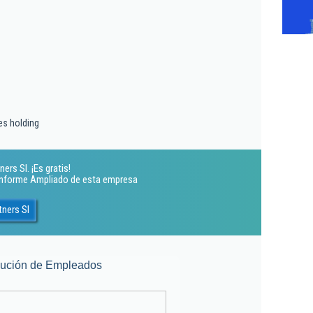
es holding
ers Sl. ¡Es gratis!
 Informe Ampliado de esta empresa
tners Sl
lución de Empleados