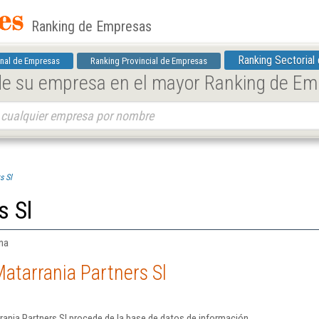
Ranking de Empresas
Ranking Sectorial
nal de Empresas
Ranking Provincial de Empresas
 de su empresa en el mayor Ranking de E
s Sl
s Sl
ona
atarrania Partners Sl
ania Partners Sl procede de la base de datos de información