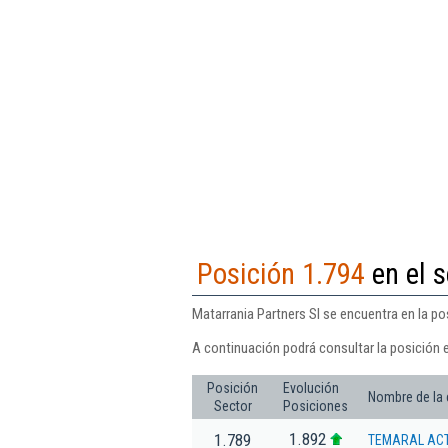
Posición 1.794
en el s
Matarrania Partners Sl se encuentra en la po
A continuación podrá consultar la posición e
Posición
Evolución
Nombre de la
Sector
Posiciones
1.892
1.789
TEMARAL ACT