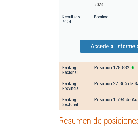
2024
Resultado
Positivo
2024
Accede al Informe 
Posición 178.882
Ranking
Nacional
Posición 27.365 de B
Ranking
Provincial
Posición 1.794 de Ac
Ranking
Sectorial
Resumen de posiciones