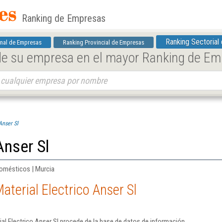
Ranking de Empresas
Ranking Sectorial
nal de Empresas
Ranking Provincial de Empresas
 de su empresa en el mayor Ranking de E
Anser Sl
Anser Sl
domésticos | Murcia
terial Electrico Anser Sl
al Electrico Anser Sl procede de la base de datos de información