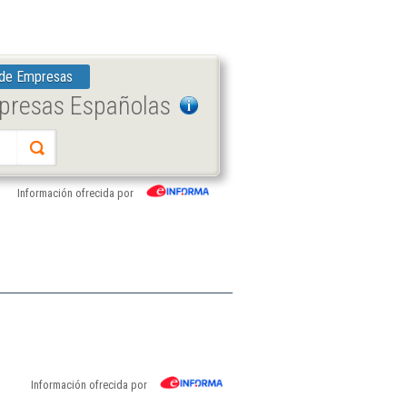
 de Empresas
mpresas Españolas
Información ofrecida por
Información ofrecida por