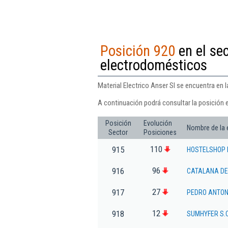
Posición 920
en el se
electrodomésticos
Material Electrico Anser Sl se encuentra en
A continuación podrá consultar la posición e
Posición
Evolución
Nombre de la
Sector
Posiciones
110
915
HOSTELSHOP 
96
916
CATALANA DE
27
917
PEDRO ANTON
12
918
SUMHYFER S.C