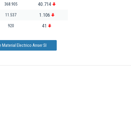
40.714
368.905
1.106
11.537
41
920
 Material Electrico Anser Sl