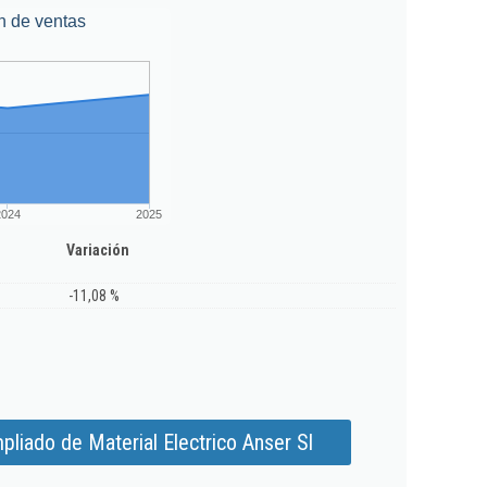
n de ventas
2024
2025
Variación
-11,08 %
liado de Material Electrico Anser Sl