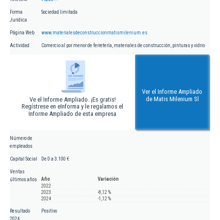
Forma
Sociedad limitada
Jurídica
Página Web
www.materialesdeconstruccionmatismilenium.es
Actividad
Comercio al por menor de ferretería, materiales de construcción, pinturas y vidrio
Ver el Informe Ampliado
de Matis Milenium Sl
Ve el Informe Ampliado. ¡Es gratis!
Regístrese en eInforma y le regalamos el
Informe Ampliado de esta empresa
Número de
empleados
Capital Social
De 0 a 3.100 €
Ventas
Año
Variación
últimos años
2022
2023
-8,12 %
2024
-1,12 %
Resultado
Positivo
2024