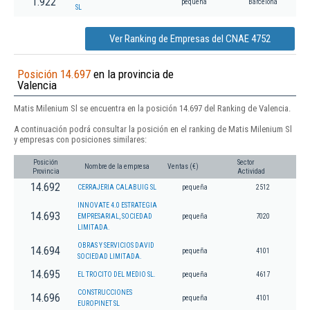
1.922
pequeña
Barcelona
SL
Ver Ranking de Empresas del CNAE 4752
Posición 14.697
en la provincia de
Valencia
Matis Milenium Sl se encuentra en la posición 14.697 del Ranking de Valencia.
A continuación podrá consultar la posición en el ranking de Matis Milenium Sl
y empresas con posiciones similares:
Posición
Sector
Nombre de la empresa
Ventas (€)
Provincia
Actividad
14.692
CERRAJERIA CALABUIG SL
pequeña
2512
INNOVATE 4.0 ESTRATEGIA
14.693
EMPRESARIAL, SOCIEDAD
pequeña
7020
LIMITADA.
OBRAS Y SERVICIOS DAVID
14.694
pequeña
4101
SOCIEDAD LIMITADA.
14.695
EL TROCITO DEL MEDIO SL.
pequeña
4617
CONSTRUCCIONES
14.696
pequeña
4101
EUROPINET SL