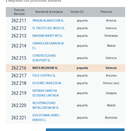
y empresas con posiciones similares:
Posición
Nombre de la empresa
Ventas (€)
Provincia
Nacional
262.211
PANEAS ALMANZORA SL.
pequeña
Almería
262.212
EL TROCITO DEL MEDIO SL.
pequeña
Valencia
262.213
MADERAS MARTY REY SL.
pequeña
Pontevedra
GRANSOLAR-CARAVACA
262.214
pequeña
Madrid
S.L.
CONSTRUCCIONES
262.215
pequeña
Valencia
EUROPINET SL
262.216
MATIS MILENIUM SL
pequeña
Valencia
262.217
FIELD CONTROL SL
pequeña
Asturias
262.218
SOCORRO TABACOS SA
pequeña
Palmas (las)
SISTEMAS OMATICA
262.219
pequeña
Zaragoza
SOCIEDAD LIMITADA.
RECUPERACIONES
262.220
pequeña
Madrid
METALICAS SALMI SL
NOVOFORMA OBRES I
262.221
pequeña
Barcelona
SERVEIS S.L.