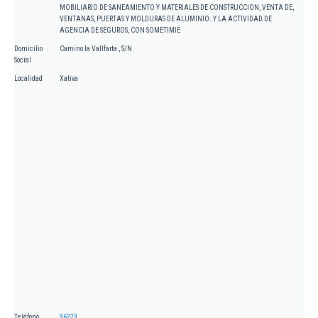
MOBILIARIO DE SANEAMIENTO Y MATERIALES DE CONSTRUCCION, VENTA DE,
VENTANAS, PUERTAS Y MOLDURAS DE ALUMINIO. Y LA ACTIVIDAD DE
AGENCIA DE SEGUROS, CON SOMETIMIE
Domicilio
Camino la Vallfarta , S/N
Social
Localidad
Xativa
Teléfono
96223...