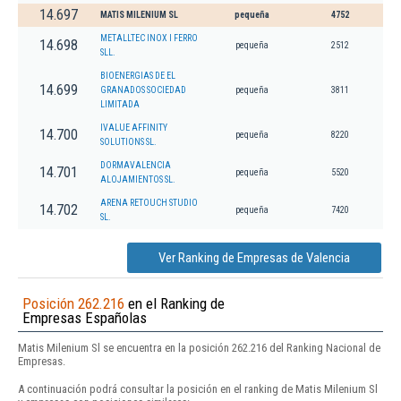
14.697
MATIS MILENIUM SL
pequeña
4752
METALLTEC INOX I FERRO
14.698
pequeña
2512
SLL.
BIOENERGIAS DE EL
14.699
GRANADOS SOCIEDAD
pequeña
3811
LIMITADA
IVALUE AFFINITY
14.700
pequeña
8220
SOLUTIONS SL.
DORMAVALENCIA
14.701
pequeña
5520
ALOJAMIENTOS SL.
ARENA RETOUCH STUDIO
14.702
pequeña
7420
SL.
Ver Ranking de Empresas de Valencia
Posición 262.216
en el Ranking de
Empresas Españolas
Matis Milenium Sl se encuentra en la posición 262.216 del Ranking Nacional de
Empresas.
A continuación podrá consultar la posición en el ranking de Matis Milenium Sl