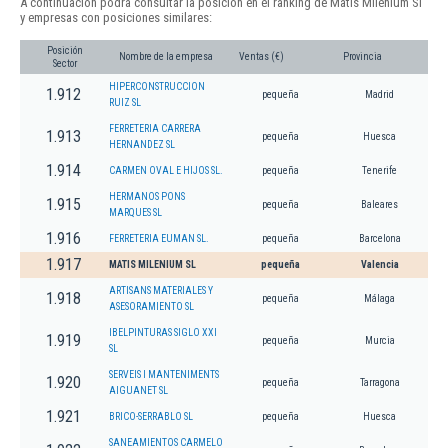
A continuación podrá consultar la posición en el ranking de Matis Milenium Sl
y empresas con posiciones similares:
Posición
Nombre de la empresa
Ventas (€)
Provincia
Sector
HIPERCONSTRUCCION
1.912
pequeña
Madrid
RUIZ SL
FERRETERIA CARRERA
1.913
pequeña
Huesca
HERNANDEZ SL
1.914
CARMEN OVAL E HIJOS SL.
pequeña
Tenerife
HERMANOS PONS
1.915
pequeña
Baleares
MARQUES SL
1.916
FERRETERIA EUMAN SL.
pequeña
Barcelona
1.917
MATIS MILENIUM SL
pequeña
Valencia
ARTISANS MATERIALES Y
1.918
pequeña
Málaga
ASESORAMIENTO SL
IBELPINTURAS SIGLO XXI
1.919
pequeña
Murcia
SL
SERVEIS I MANTENIMENTS
1.920
pequeña
Tarragona
AIGUANET SL
1.921
BRICO-SERRABLO SL
pequeña
Huesca
SANEAMIENTOS CARMELO