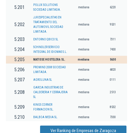
POLUX SOLUTIONS
5.201
mediana
6220
SOCIEDAD LIMITADA.
JJR ESPECIALISTAS EN
TRATAMIENTO DEL
5.202
mediana
9531
AUTOMOVIL SOCIEDAD
LIMITADA.
5.203
ENTORNO QBICO SL
mediana
7311
SCHINDLER SERVICIO
5.204
mediana
7430
INTEGRAL DE IDIOMAS S.L.
5.205
MATISSE HOSTELERA SL.
mediana
5630
PROMIND 2008 SOCIEDAD
5.206
mediana
6820
LIMITADA.
5.207
AGROLUNA SL
mediana
0111
GARCIA INDUSTRIAS DE
5.208
CALDERERIA Y CERRAJERIA
mediana
2513
SL
KINGS CORNER
5.209
mediana
8532
FORMACION SL.
5.210
BALBOA MEDIA SL.
mediana
7330
Ver Ranking de Empresas de Zaragoza