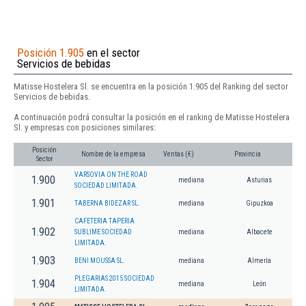
Posición 1.905
en el sector
Servicios de bebidas
Matisse Hostelera Sl. se encuentra en la posición 1.905 del Ranking del sector
Servicios de bebidas.
A continuación podrá consultar la posición en el ranking de Matisse Hostelera
Sl. y empresas con posiciones similares:
Posición
Nombre de la empresa
Ventas (€)
Provincia
Sector
VARSOVIA ON THE ROAD
1.900
mediana
Asturias
SOCIEDAD LIMITADA.
1.901
TABERNA BIDEZAR SL.
mediana
Gipuzkoa
CAFETERIA TAPERIA
1.902
SUBLIME SOCIEDAD
mediana
Albacete
LIMITADA.
1.903
BENI MOUSSA SL.
mediana
Almería
PLEGARIAS 2015 SOCIEDAD
1.904
mediana
León
LIMITADA.