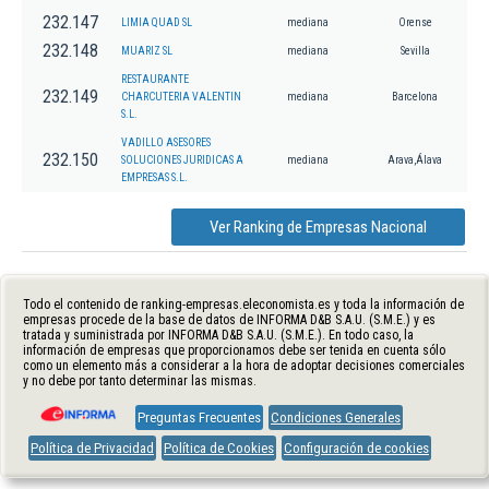
232.147
LIMIA QUAD SL
mediana
Orense
232.148
MUARIZ SL
mediana
Sevilla
RESTAURANTE
232.149
CHARCUTERIA VALENTIN
mediana
Barcelona
S.L.
VADILLO ASESORES
232.150
SOLUCIONES JURIDICAS A
mediana
Arava,Álava
EMPRESAS S.L.
Ver Ranking de Empresas Nacional
Todo el contenido de ranking-empresas.eleconomista.es y toda la información de
empresas procede de la base de datos de INFORMA D&B S.A.U. (S.M.E.) y es
tratada y suministrada por INFORMA D&B S.A.U. (S.M.E.). En todo caso, la
información de empresas que proporcionamos debe ser tenida en cuenta sólo
como un elemento más a considerar a la hora de adoptar decisiones comerciales
y no debe por tanto determinar las mismas.
Preguntas Frecuentes
Condiciones Generales
Política de Privacidad
Política de Cookies
Configuración de cookies