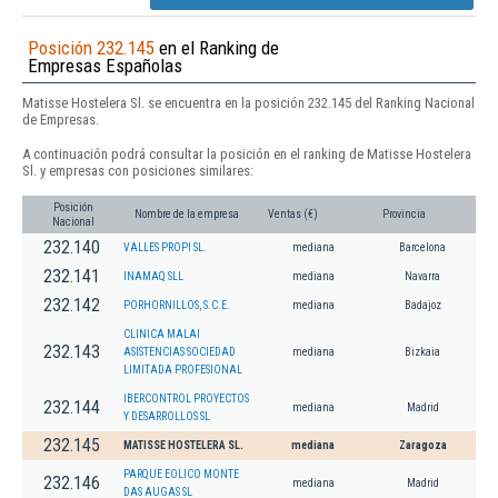
Posición 232.145
en el Ranking de
Empresas Españolas
Matisse Hostelera Sl. se encuentra en la posición 232.145 del Ranking Nacional
de Empresas.
A continuación podrá consultar la posición en el ranking de Matisse Hostelera
Sl. y empresas con posiciones similares:
Posición
Nombre de la empresa
Ventas (€)
Provincia
Nacional
232.140
VALLES PROPI SL.
mediana
Barcelona
232.141
INAMAQ SLL
mediana
Navarra
232.142
PORHORNILLOS, S.C.E.
mediana
Badajoz
CLINICA MALAI
232.143
ASISTENCIAS SOCIEDAD
mediana
Bizkaia
LIMITADA PROFESIONAL
IBERCONTROL PROYECTOS
232.144
mediana
Madrid
Y DESARROLLOS SL
232.145
MATISSE HOSTELERA SL.
mediana
Zaragoza
PARQUE EOLICO MONTE
232.146
mediana
Madrid
DAS AUGAS SL