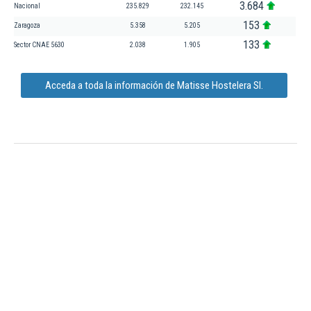
3.684
Nacional
235.829
232.145
153
Zaragoza
5.358
5.205
133
Sector CNAE 5630
2.038
1.905
Acceda a toda la información de Matisse Hostelera Sl.