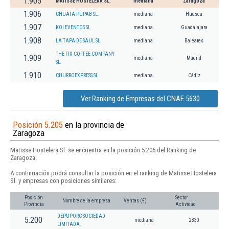
1.905
MATISSE HOSTELERA SL.
mediana
Zaragoza
1.906
CHUATA PUPAB SL.
mediana
Huesca
1.907
KOI EVENTOS SL
mediana
Guadalajara
1.908
LA TAPA DE SAUL SL.
mediana
Baleares
THE FIX COFFEE COMPANY
1.909
mediana
Madrid
SL.
1.910
CHURROEXPRESS SL
mediana
Cádiz
Ver Ranking de Empresas del CNAE 5630
Posición 5.205
en la provincia de
Zaragoza
Matisse Hostelera Sl. se encuentra en la posición 5.205 del Ranking de
Zaragoza.
A continuación podrá consultar la posición en el ranking de Matisse Hostelera
Sl. y empresas con posiciones similares:
Posición
Sector
Nombre de la empresa
Ventas (€)
Provincia
Actividad
DEPUPORC SOCIEDAD
5.200
mediana
2830
LIMITADA.