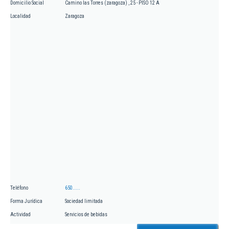
Domicilio Social
Camino las Torres (zaragoza) , 25 - PISO 12 A
Localidad
Zaragoza
Teléfono
650.....
Forma Jurídica
Sociedad limitada
Actividad
Servicios de bebidas