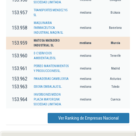
SOCIEDAD LIMITADA.
TRANSPORTES MENDEZ 95
153.957
mediana
Bizkaia
SL
MAQUINARIA
153.958
FARMACEUTICA
mediana
Barcelona
INDUSTRIAL MAQFA SL
MATOSA MATADERO
153.959
mediana
Murcia
INDUSTRIAL SL
D C SERVICIOS
153.960
mediana
Tenerife
AMBIENTALES SL
PERSEO MANTENIMIENTOS
153.961
mediana
Madrid
Y PRODUCCIONES SL.
153.962
PANADERIAS CAMBLOR SA
mediana
Asturias
153.963
EBORA EMBALAJE SL.
mediana
Toledo
INVERSIONES MESON
153.964
PLAZA MAYOR QNK
mediana
Cuenca
SOCIEDAD LIMITADA.
Ver Ranking de Empresas Nacional