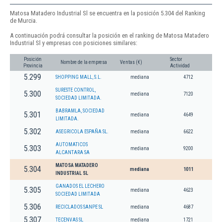
Matosa Matadero Industrial Sl se encuentra en la posición 5.304 del Ranking
de Murcia.
A continuación podrá consultar la posición en el ranking de Matosa Matadero
Industrial Sl y empresas con posiciones similares:
Posición
Sector
Nombre de la empresa
Ventas (€)
Provincia
Actividad
5.299
SHOPPING MALL, S.L.
mediana
4712
SURESTE CONTROL,
5.300
mediana
7120
SOCIEDAD LIMITADA.
BABRAMLA, SOCIEDAD
5.301
mediana
4649
LIMITADA.
5.302
ASEGRICOLA ESPAÑA SL.
mediana
6622
AUTOMATICOS
5.303
mediana
9200
ALCANTARA SA
MATOSA MATADERO
5.304
mediana
1011
INDUSTRIAL SL
GANADOS EL LECHERO
5.305
mediana
4623
SOCIEDAD LIMITADA
5.306
RECICLADOS SANPE SL
mediana
4687
5.307
TECENVAS SL
mediana
1721