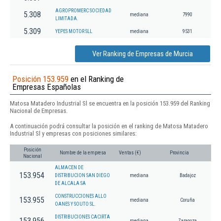
AGROPROMERC SOCIEDAD
5.308
mediana
7990
LIMITADA.
5.309
YEPES MOTOR SLL
mediana
9531
Ver Ranking de Empresas de Murcia
Posición 153.959
en el Ranking de
Empresas Españolas
Matosa Matadero Industrial Sl se encuentra en la posición 153.959 del Ranking
Nacional de Empresas.
A continuación podrá consultar la posición en el ranking de Matosa Matadero
Industrial Sl y empresas con posiciones similares:
Posición
Nombre de la empresa
Ventas (€)
Provincia
Nacional
ALMACEN DE
153.954
DISTRIBUCION SAN DIEGO
mediana
Badajoz
DE ALCALA SA
CONSTRUCCIONES ALLO
153.955
mediana
Coruña
OANES Y SOUTO SL.
DISTRIBUCIONES CACIRTA
153.956
mediana
Zaragoza