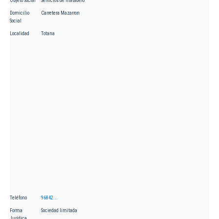
Objeto Social
Servicios de matadero
Domicilio
Carretera Mazarron
Social
Localidad
Totana
Teléfono
96842...
Forma
Sociedad limitada
Jurídica