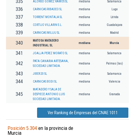
335
ALONSO GOMEZ RAMOS SL
mediana
Salamanca
336
CARNICAS RIBADEO SL
mediana
Lugo
337
TORRENT MONTALA SL
mediana
Lérida
338
CORTIJO VILLARIN S.L.
mediana
Guadalajara
339
CARNICAS MILIJU SL
mediana
Madrid
MATOSA MATADERO
340
mediana
Murcia
INDUSTRIAL SL
341
JOALJA PEREZ MORATO SL
mediana
Salamanca
PATA CANARIA ARTESANA,
342
mediana
Palmas (las)
SOCIEDAD LIMITADA.
343
JIBER 20 SL
mediana
Salamanca
344
CARNICAS BODI SL
mediana
Valencia
MATADERO Y SALA DE
345
DESPIECE ANTONIO LUIS
mediana
Granada
SOCIEDAD LIMITADA.
Ver Ranking de Empresas del CNAE 1011
Posición 5.304
en la provincia de
Murcia