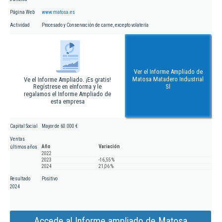
Página Web
www.matosa.es
Actividad
Procesado y Conservación de carne, excepto volatería
Ver el Informe Ampliado de
Matosa Matadero Industrial
Ve el Informe Ampliado. ¡Es gratis!
Regístrese en eInforma y le
Sl
regalamos el Informe Ampliado de
esta empresa
Capital Social
Mayor de 60.000 €
Ventas
Año
Variación
últimos años
2022
2023
-16,55 %
2024
21,06 %
Resultado
Positivo
2024
Accede al Informe ampliado de Matosa