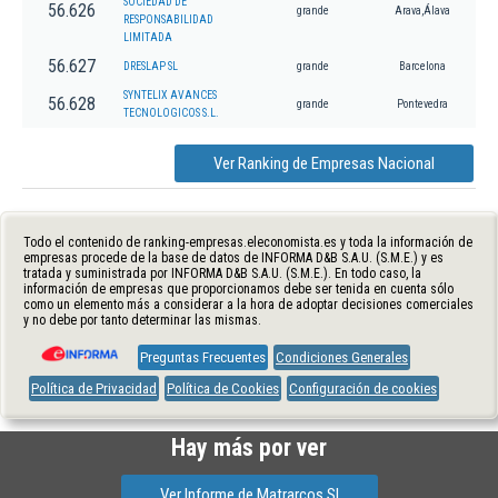
SOCIEDAD DE
56.626
grande
Arava,Álava
RESPONSABILIDAD
LIMITADA
56.627
DRESLAP SL
grande
Barcelona
SYNTELIX AVANCES
56.628
grande
Pontevedra
TECNOLOGICOS S.L.
Ver Ranking de Empresas Nacional
Todo el contenido de ranking-empresas.eleconomista.es y toda la información de
empresas procede de la base de datos de INFORMA D&B S.A.U. (S.M.E.) y es
tratada y suministrada por INFORMA D&B S.A.U. (S.M.E.). En todo caso, la
información de empresas que proporcionamos debe ser tenida en cuenta sólo
como un elemento más a considerar a la hora de adoptar decisiones comerciales
y no debe por tanto determinar las mismas.
Preguntas Frecuentes
Condiciones Generales
Política de Privacidad
Política de Cookies
Configuración de cookies
Hay más por ver
Ver Informe de Matrarcos Sl