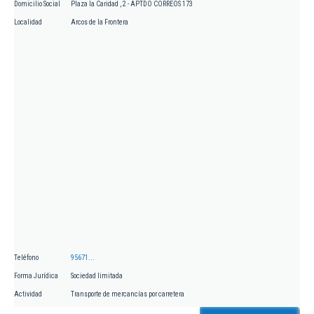
Domicilio Social
Plaza la Caridad , 2 - APTDO CORREOS 173
Localidad
Arcos de la Frontera
Teléfono
95671...
Forma Jurídica
Sociedad limitada
Actividad
Transporte de mercancías por carretera