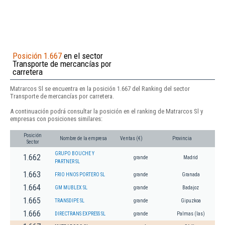
Posición 1.667
en el sector
Transporte de mercancías por
carretera
Matrarcos Sl se encuentra en la posición 1.667 del Ranking del sector
Transporte de mercancías por carretera.
A continuación podrá consultar la posición en el ranking de Matrarcos Sl y
empresas con posiciones similares:
Posición
Nombre de la empresa
Ventas (€)
Provincia
Sector
GRUPO BOUCHE Y
1.662
grande
Madrid
PARTNER SL
1.663
FRIO HNOS PORTERO SL
grande
Granada
1.664
GM MUBLEX SL
grande
Badajoz
1.665
TRANSDIPE SL
grande
Gipuzkoa
1.666
DIRECTRANS EXPRESS SL
grande
Palmas (las)