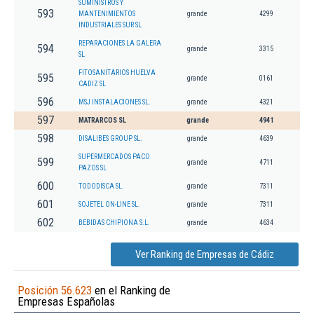
SUMINISTROS Y
593
MANTENIMIENTOS
grande
4299
INDUSTRIALES SUR SL
REPARACIONES LA GALERA
594
grande
3315
SL
FITOSANITARIOS HUELVA
595
grande
0161
CADIZ SL
596
MSJ INSTALACIONES SL.
grande
4321
597
MATRARCOS SL
grande
4941
598
DISALIBES GROUP SL.
grande
4639
SUPERMERCADOS PACO
599
grande
4711
PAZOS SL
600
TODODISCA SL.
grande
7311
601
SOJETEL ON-LINE SL.
grande
7311
602
BEBIDAS CHIPIONA S.L.
grande
4634
Ver Ranking de Empresas de Cádiz
Posición 56.623
en el Ranking de
Empresas Españolas