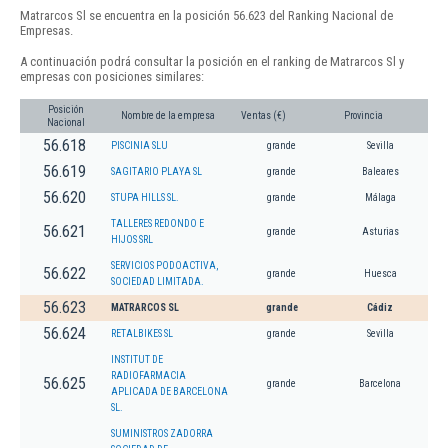
Matrarcos Sl se encuentra en la posición 56.623 del Ranking Nacional de
Empresas.
A continuación podrá consultar la posición en el ranking de Matrarcos Sl y
empresas con posiciones similares:
Posición
Nombre de la empresa
Ventas (€)
Provincia
Nacional
56.618
PISCINIA SLU
grande
Sevilla
56.619
SAGITARIO PLAYA SL
grande
Baleares
56.620
STUPA HILLS SL.
grande
Málaga
TALLERES REDONDO E
56.621
grande
Asturias
HIJOS SRL
SERVICIOS PODOACTIVA,
56.622
grande
Huesca
SOCIEDAD LIMITADA.
56.623
MATRARCOS SL
grande
Cádiz
56.624
RETALBIKES SL
grande
Sevilla
INSTITUT DE
RADIOFARMACIA
56.625
grande
Barcelona
APLICADA DE BARCELONA
SL.
SUMINISTROS ZADORRA