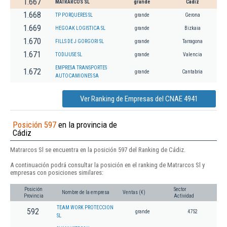
1.667
MATRARCOS SL
grande
Cádiz
1.668
TP PORQUERES SL
grande
Gerona
1.669
HEGOAK LOGISTICA SL
grande
Bizkaia
1.670
FILLS DE J GORGORI SL
grande
Tarragona
1.671
TODIJUSE SL
grande
Valencia
EMPRESA TRANSPORTES
1.672
grande
Cantabria
AUTOCAMIONES SA
Ver Ranking de Empresas del CNAE 4941
Posición 597
en la provincia de
Cádiz
Matrarcos Sl se encuentra en la posición 597 del Ranking de Cádiz.
A continuación podrá consultar la posición en el ranking de Matrarcos Sl y
empresas con posiciones similares:
Posición
Sector
Nombre de la empresa
Ventas (€)
Provincia
Actividad
TEAM WORK PROTECCION
592
grande
4752
SL