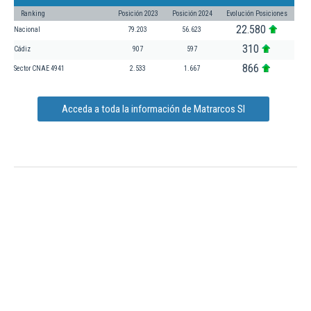
Ranking
Posición 2023
Posición 2024
Evolución Posiciones
22.580
Nacional
79.203
56.623
310
Cádiz
907
597
866
Sector CNAE 4941
2.533
1.667
Acceda a toda la información de Matrarcos Sl