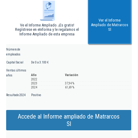
Ver el Informe
Ampliado de Matrarcos
Ve el Informe Ampliado. ¡Es gratis!
Regístrese en eInforma y le regalamos el
Sl
Informe Ampliado de esta empresa
Número de
empleados
Capital Social
De 0 a 3.100 €
Ventas últimos
Año
Variación
años
2022
2023
37,94 %
2024
61,69 %
Resultado 2024
Positivo
Accede al Informe ampliado de Matrarcos
Sl