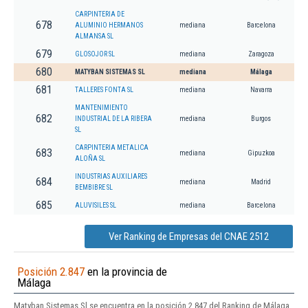
CARPINTERIA DE
678
ALUMINIO HERMANOS
mediana
Barcelona
ALMANSA SL
679
GLOSOJOR SL
mediana
Zaragoza
680
MATYBAN SISTEMAS SL
mediana
Málaga
681
TALLERES FONTA SL
mediana
Navarra
MANTENIMIENTO
682
INDUSTRIAL DE LA RIBERA
mediana
Burgos
SL
CARPINTERIA METALICA
683
mediana
Gipuzkoa
ALOÑA SL
INDUSTRIAS AUXILIARES
684
mediana
Madrid
BEMBIBRE SL
685
ALUVISILES SL
mediana
Barcelona
Ver Ranking de Empresas del CNAE 2512
Posición 2.847
en la provincia de
Málaga
Matyban Sistemas Sl se encuentra en la posición 2.847 del Ranking de Málaga.