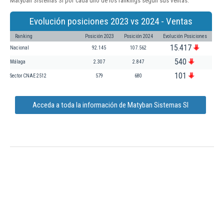
Matyban Sistemas Sl por cada uno de los rankings según sus ventas:
Evolución posiciones 2023 vs 2024 - Ventas
Ranking
Posición 2023
Posición 2024
Evolución Posiciones
15.417
Nacional
92.145
107.562
540
Málaga
2.307
2.847
101
Sector CNAE 2512
579
680
Acceda a toda la información de Matyban Sistemas Sl