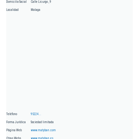
Domicilio Social
Calle Licurgo , 9
Localidad
Malaga
Teléfono
95224...
Forma Jurídica
Sociedad limitada
Página Web
www.matyban.com
Otras Webs
www.matyban.es