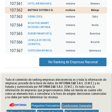
107.561
HOTEL ARS MAGNA SL.
mediana
Baleares
107.562
MATYBAN SISTEMAS SL
mediana
Málaga
107.563
GIBRALCER SL
mediana
Cádiz
ROCA PUBLIMARKT
107.564
mediana
Sevilla
SOCIEDAD LIMITADA.
107.565
ROBERS FRANKFURT SL.
mediana
Barcelona
LA MILLA DE ORO DEL
107.566
mediana
Alicante
LEVANTE SL.
107.567
HOSTELERIA MIYAKI SL.
mediana
Salamanca
Ver Ranking de Empresas Nacional
Todo el contenido de ranking-empresas.eleconomista.es y toda la información de
empresas procede de la base de datos de INFORMA D&B S.A.U. (S.M.E.) y es
tratada y suministrada por INFORMA D&B S.A.U. (S.M.E.). En todo caso, la
información de empresas que proporcionamos debe ser tenida en cuenta sólo
como un elemento más a considerar a la hora de adoptar decisiones comerciales
y no debe por tanto determinar las mismas.
Preguntas Frecuentes
Condiciones Generales