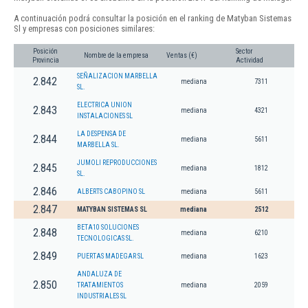
A continuación podrá consultar la posición en el ranking de Matyban Sistemas
Sl y empresas con posiciones similares:
Posición
Sector
Nombre de la empresa
Ventas (€)
Provincia
Actividad
SEÑALIZACION MARBELLA
2.842
mediana
7311
SL.
ELECTRICA UNION
2.843
mediana
4321
INSTALACIONES SL
LA DESPENSA DE
2.844
mediana
5611
MARBELLA SL.
JUMOLI REPRODUCCIONES
2.845
mediana
1812
SL.
2.846
ALBERTS CABOPINO SL
mediana
5611
2.847
MATYBAN SISTEMAS SL
mediana
2512
BETA10 SOLUCIONES
2.848
mediana
6210
TECNOLOGICAS SL.
2.849
PUERTAS MADEGAR SL
mediana
1623
ANDALUZA DE
2.850
TRATAMIENTOS
mediana
2059
INDUSTRIALES SL