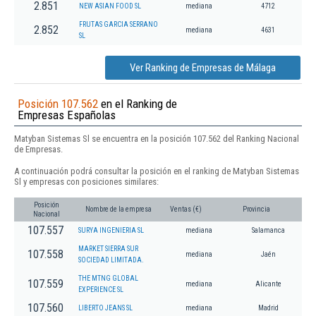
2.851
NEW ASIAN FOOD SL
mediana
4712
FRUTAS GARCIA SERRANO
2.852
mediana
4631
SL
Ver Ranking de Empresas de Málaga
Posición 107.562
en el Ranking de
Empresas Españolas
Matyban Sistemas Sl se encuentra en la posición 107.562 del Ranking Nacional
de Empresas.
A continuación podrá consultar la posición en el ranking de Matyban Sistemas
Sl y empresas con posiciones similares:
Posición
Nombre de la empresa
Ventas (€)
Provincia
Nacional
107.557
SURYA INGENIERIA SL
mediana
Salamanca
MARKET SIERRA SUR
107.558
mediana
Jaén
SOCIEDAD LIMITADA.
THE MTNG GLOBAL
107.559
mediana
Alicante
EXPERIENCE SL
107.560
LIBERTO JEANS SL
mediana
Madrid