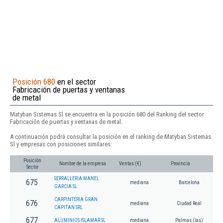
Posición 680
en el sector
Fabricación de puertas y ventanas
de metal
Matyban Sistemas Sl se encuentra en la posición 680 del Ranking del sector
Fabricación de puertas y ventanas de metal.
A continuación podrá consultar la posición en el ranking de Matyban Sistemas
Sl y empresas con posiciones similares:
Posición
Nombre de la empresa
Ventas (€)
Provincia
Sector
SERRALLERIA MANEL
675
mediana
Barcelona
GARCIA SL
CARPINTERIA GRAN
676
mediana
Ciudad Real
CAPITAN SRL
677
ALUMINIOS ISLAMAR SL
mediana
Palmas (las)