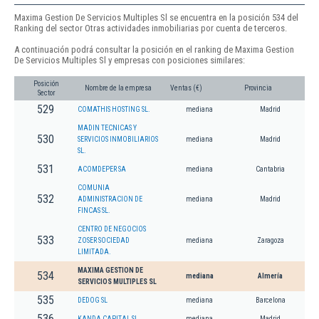
Maxima Gestion De Servicios Multiples Sl se encuentra en la posición 534 del
Ranking del sector Otras actividades inmobiliarias por cuenta de terceros.
A continuación podrá consultar la posición en el ranking de Maxima Gestion
De Servicios Multiples Sl y empresas con posiciones similares:
Posición
Nombre de la empresa
Ventas (€)
Provincia
Sector
529
COMATHIS HOSTING SL.
mediana
Madrid
MADIN TECNICAS Y
530
SERVICIOS INMOBILIARIOS
mediana
Madrid
SL.
531
ACOMDEPER SA
mediana
Cantabria
COMUNIA
532
ADMINISTRACION DE
mediana
Madrid
FINCAS SL.
CENTRO DE NEGOCIOS
533
ZOSER SOCIEDAD
mediana
Zaragoza
LIMITADA.
MAXIMA GESTION DE
534
mediana
Almería
SERVICIOS MULTIPLES SL
535
DEDOG SL
mediana
Barcelona
536
KANDA CAPITAL SL.
mediana
Madrid