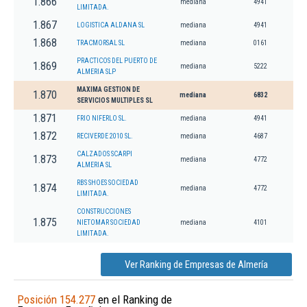
1.866
mediana
4941
LIMITADA.
1.867
LOGISTICA ALDANA SL
mediana
4941
1.868
TRACMORSAL SL
mediana
0161
PRACTICOS DEL PUERTO DE
1.869
mediana
5222
ALMERIA SLP
MAXIMA GESTION DE
1.870
mediana
6832
SERVICIOS MULTIPLES SL
1.871
FRIO NIFERLO SL.
mediana
4941
1.872
RECIVERDE 2010 SL.
mediana
4687
CALZADOS SCARPI
1.873
mediana
4772
ALMERIA SL
RBS SHOES SOCIEDAD
1.874
mediana
4772
LIMITADA.
CONSTRUCCIONES
1.875
NIETOMAR SOCIEDAD
mediana
4101
LIMITADA.
Ver Ranking de Empresas de Almería
Posición 154.277
en el Ranking de