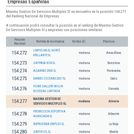
Empresas Españolas
Maxima Gestion De Servicios Multiples Sl se encuentra en la posición 154.277
del Ranking Nacional de Empresas.
A continuación podrá consultar la posición en el ranking de Maxima Gestion
De Servicios Multiples Sl y empresas con posiciones similares:
Posición
Nombre de la empresa
Ventas (€)
Provincia
Nacional
LIMPIEZAS EL NORTE
154.272
mediana
Arava,Álava
BRILLANTE SL
154.273
GAYPASA BCN SL.
mediana
Barcelona
154.274
AGARIMO 2000 SL
mediana
Pontevedra
154.275
BAMBU COCINAS 2007 SL
mediana
Cádiz
HOME GALLERY WULIN
154.276
mediana
Granada
SOCIEDAD LIMITADA.
MAXIMA GESTION DE
154.277
mediana
Almería
SERVICIOS MULTIPLES SL
PROMOCION DEPORTIVA
154.278
mediana
Albacete
AVANZADA SL
154.279
ASPRODEMA EMPLEO SL.
mediana
La Rioja
154.280
GASTIR OIL SL.
mediana
Madrid