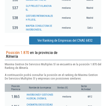
GLP PROJECT VILANOVA
537
mediana
Madrid
SL.
GESTORES PATRIMONIALES
538
mediana
Madrid
H PLUS SL.
MAPESA CONSULTORA DE
539
mediana
Cádiz
INVERSIONES SL.
Ver Ranking de Empresas del CNAE 6832
Posición 1.870
en la provincia de
Almería
Maxima Gestion De Servicios Multiples Sl se encuentra en la posición 1.870 del
Ranking de Almería.
A continuación podrá consultar la posición en el ranking de Maxima Gestion
De Servicios Multiples Sl y empresas con posiciones similares:
Posición
Sector
Nombre de la empresa
Ventas (€)
Provincia
Actividad
INVERSIONES Y GESTIONES
1.865
mediana
6812
HUERCAL OVERA SL
CHEMATRUCKS SOCIEDAD