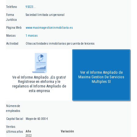
Teléfono
95023...
Forma
Sociedad limitada unipersonal
Jurídica
Página Web
www.maximagestioninmobiliaria.es
Marcas
1 marcas
Actividad
Otras actividades inmobiliarias por cuenta de terceros
Ver el Informe Ampliado de
Maxima Gestion De Servicios
Ve el Informe Ampliado. ¡Es gratis!
Regístrese en eInforma y le
Multiples Sl
regalamos el Informe Ampliado de
esta empresa
Número de
empleados
Capital Social
Mayor de 60.000 €
Ventas
Año
Variación
últimos años
2022