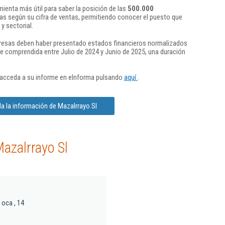
ienta más útil para saber la posición de las
500.000
s según su cifra de ventas, permitiendo conocer el puesto que
y sectorial.
presas deben haber presentado estados financieros normalizados
re comprendida entre Julio de 2024 y Junio de 2025, una duración
 acceda a su informe en eInforma pulsando
aquí
.
a la información de Mazalrrayo Sl
azalrrayo Sl
 oca , 14