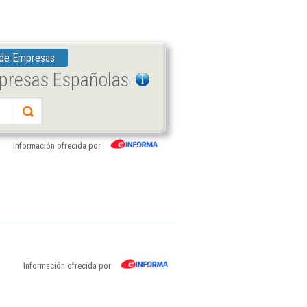
 de Empresas
mpresas Españolas
Información ofrecida por
Información ofrecida por