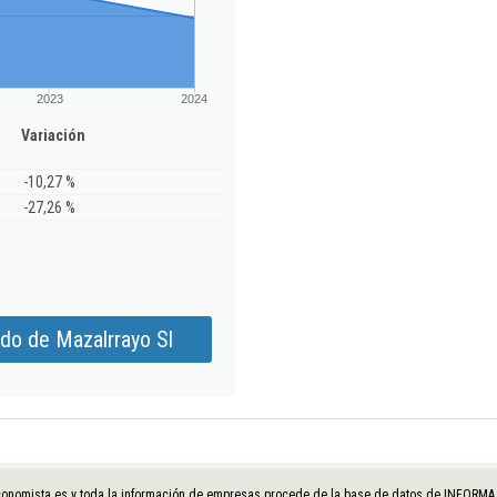
2023
2024
Variación
-10,27 %
-27,26 %
do de Mazalrrayo Sl
onomista.es y toda la información de empresas procede de la base de datos de INFORMA D&