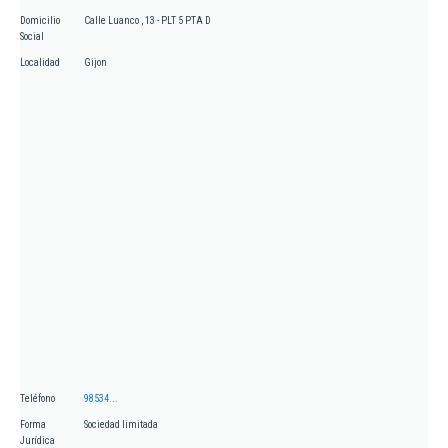
Domicilio
Calle Luanco , 13 - PLT 5 PTA D
Social
Localidad
Gijon
Teléfono
98534...
Forma
Sociedad limitada
Jurídica