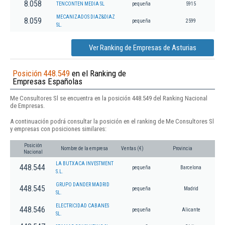
8.058
TENCONTEN MEDIA SL
pequeña
5915
MECANIZADOS DIAZ&DIAZ
8.059
pequeña
2599
SL.
Ver Ranking de Empresas de Asturias
Posición 448.549
en el Ranking de
Empresas Españolas
Me Consultores Sl se encuentra en la posición 448.549 del Ranking Nacional
de Empresas.
A continuación podrá consultar la posición en el ranking de Me Consultores Sl
y empresas con posiciones similares:
Posición
Nombre de la empresa
Ventas (€)
Provincia
Nacional
LA BUTXACA INVESTMENT
448.544
pequeña
Barcelona
S.L.
GRUPO DANDER MADRID
448.545
pequeña
Madrid
SL.
ELECTRICIDAD CABANES
448.546
pequeña
Alicante
SL.