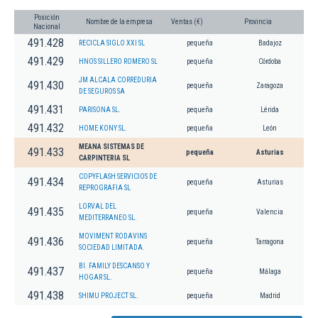
Posición
Nombre de la empresa
Ventas (€)
Provincia
Nacional
491.428
RECICLA SIGLO XXI SL
pequeña
Badajoz
491.429
HNOS SILLERO ROMERO SL
pequeña
Córdoba
JM ALCALA CORREDURIA
491.430
pequeña
Zaragoza
DE SEGUROS SA
491.431
PARISONA SL.
pequeña
Lérida
491.432
HOME KONY SL.
pequeña
León
MEANA SISTEMAS DE
491.433
pequeña
Asturias
CARPINTERIA SL
COPYFLASH SERVICIOS DE
491.434
pequeña
Asturias
REPROGRAFIA SL
LORVAL DEL
491.435
pequeña
Valencia
MEDITERRANEO SL.
MOVIMENT RODAVINS
491.436
pequeña
Tarragona
SOCIEDAD LIMITADA.
BI. FAMILY DESCANSO Y
491.437
pequeña
Málaga
HOGAR SL.
491.438
SHIMU PROJECT SL.
pequeña
Madrid