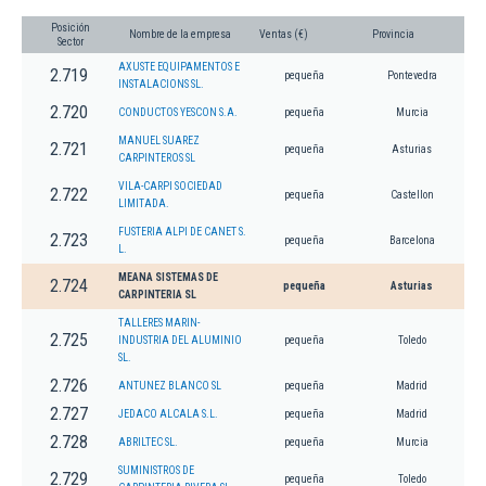
Posición
Nombre de la empresa
Ventas (€)
Provincia
Sector
AXUSTE EQUIPAMENTOS E
2.719
pequeña
Pontevedra
INSTALACIONS SL.
2.720
CONDUCTOS YESCON S.A.
pequeña
Murcia
MANUEL SUAREZ
2.721
pequeña
Asturias
CARPINTEROS SL
VILA-CARPI SOCIEDAD
2.722
pequeña
Castellon
LIMITADA.
FUSTERIA ALPI DE CANET S.
2.723
pequeña
Barcelona
L.
MEANA SISTEMAS DE
2.724
pequeña
Asturias
CARPINTERIA SL
TALLERES MARIN-
2.725
INDUSTRIA DEL ALUMINIO
pequeña
Toledo
SL.
2.726
ANTUNEZ BLANCO SL
pequeña
Madrid
2.727
JEDACO ALCALA S.L.
pequeña
Madrid
2.728
ABRILTEC SL.
pequeña
Murcia
SUMINISTROS DE
2.729
pequeña
Toledo