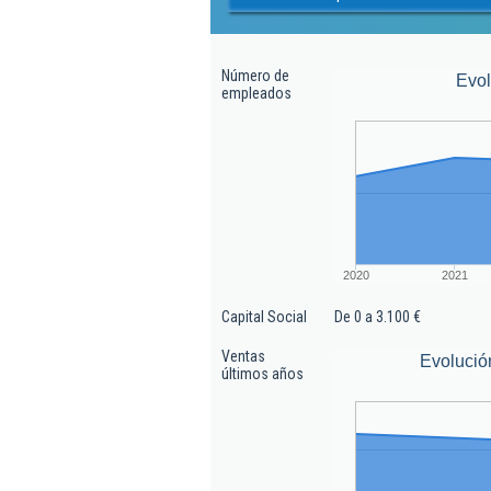
Número de
Evo
empleados
2020
2021
Capital Social
De 0 a 3.100 €
Ventas
Evolució
últimos años