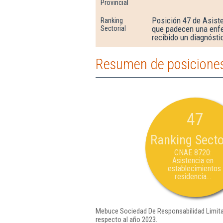
Provincial
Posición 47 de Asist
Ranking
que padecen una enf
Sectorial
recibido un diagnósti
Resumen de posiciones
47
Ranking Secto
CNAE 8720:
Asistencia en
establecimientos
residencia...
Mebuce Sociedad De Responsabilidad Limitad
respecto al año 2023.