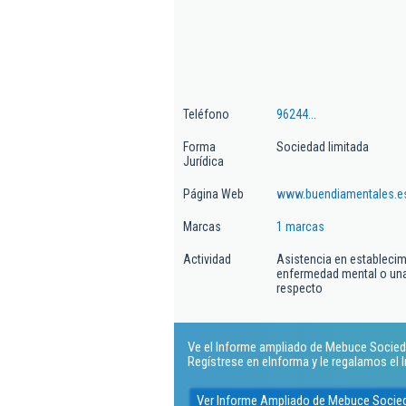
Teléfono
96244...
Forma
Sociedad limitada
Jurídica
Página Web
www.buendiamentales.e
Marcas
1 marcas
Actividad
Asistencia en estableci
enfermedad mental o una
respecto
Ve el Informe ampliado de Mebuce Socieda
Regístrese en eInforma y le regalamos el
Ver Informe Ampliado de Mebuce Socied