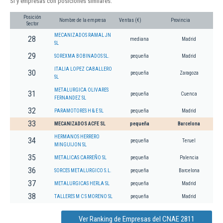
Sl y empresas con posiciones similares:
Posición
Nombre de la empresa
Ventas (€)
Provincia
Sector
MECANIZADOS RAMAL JN
28
mediana
Madrid
SL
29
SOREXMA BOBINADOS SL.
pequeña
Madrid
ITALIA LOPEZ CABALLERO
30
pequeña
Zaragoza
SL
METALURGICA OLIVARES
31
pequeña
Cuenca
FERNANDEZ SL
32
PARAMOTORES H & E SL
pequeña
Madrid
33
MECANIZADOS ACFE SL
pequeña
Barcelona
HERMANOS HERRERO
34
pequeña
Teruel
MINGUIJON SL
35
METALICAS CARREÑO SL
pequeña
Palencia
36
SORCES METALURGICO S.L.
pequeña
Barcelona
37
METALURGICAS HERLA SL
pequeña
Madrid
38
TALLERES M C S MORENO SL
pequeña
Madrid
Ver Ranking de Empresas del CNAE 2811