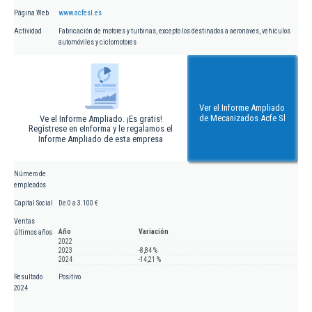
Página Web
www.acfesl.es
Actividad
Fabricación de motores y turbinas, excepto los destinados a aeronaves, vehículos
automóviles y ciclomotores
Ver el Informe Ampliado
de Mecanizados Acfe Sl
Ve el Informe Ampliado. ¡Es gratis!
Regístrese en eInforma y le regalamos el
Informe Ampliado de esta empresa
Número de
empleados
Capital Social
De 0 a 3.100 €
Ventas
Año
Variación
últimos años
2022
2023
-8,84 %
2024
-14,21 %
Resultado
Positivo
2024