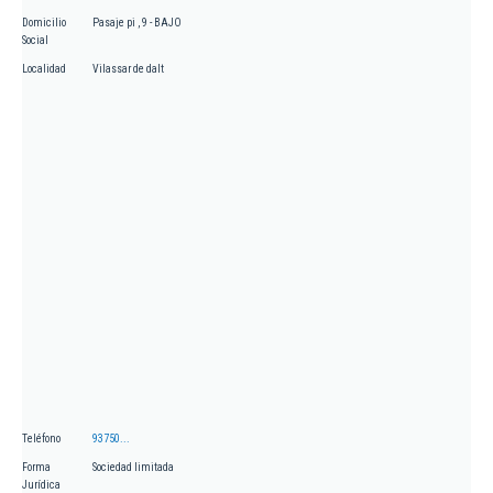
Domicilio
Pasaje pi , 9 - BAJO
Social
Localidad
Vilassar de dalt
Teléfono
93750...
Forma
Sociedad limitada
Jurídica