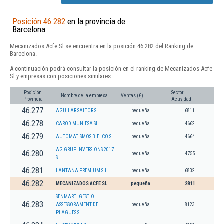
Posición 46.282
en la provincia de
Barcelona
Mecanizados Acfe Sl se encuentra en la posición 46.282 del Ranking de
Barcelona.
A continuación podrá consultar la posición en el ranking de Mecanizados Acfe
Sl y empresas con posiciones similares:
Posición
Sector
Nombre de la empresa
Ventas (€)
Provincia
Actividad
46.277
AGUILAR SALTOR SL.
pequeña
6811
46.278
CAROD MUNIESA SL
pequeña
4662
46.279
AUTOMATISMOS BIELCO SL
pequeña
4664
AG GRUP INVERSIONS 2017
46.280
pequeña
4755
S.L.
46.281
LANTANA PREMIUM S.L.
pequeña
6832
46.282
MECANIZADOS ACFE SL
pequeña
2811
SENMARTI GESTIO I
46.283
ASSESSORAMENT DE
pequeña
8123
PLAGUES SL.