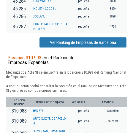
46.284
LUCEVARGA SL
pequeña
6820
46.285
HOLISTK COCO SL.
pequeña
8699
46.286
JOELA SL
pequeña
6820
COMERCIAL ELECTRONICA
46.287
pequeña
4754
HORTA SL
Ver Ranking de Empresas de Barcelona
Posición 310.993
en el Ranking de
Empresas Españolas
Mecanizados Acfe Sl se encuentra en la posición 310.993 del Ranking Nacional
de Empresas.
A continuación podrá consultar la posición en el ranking de Mecanizados Acfe
Sl y empresas con posiciones similares:
Posición
Nombre de la empresa
Ventas (€)
Provincia
Nacional
310.988
HSK 57 SL
pequeña
Castellon
AUTO ELECTRIC BARCELO
310.989
pequeña
Baleares
SL
SERVIRUS AUTOMATISMOS