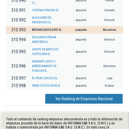
310.990
pequeña
Huelva
S.L.
310.991
CORONA VENDING SL
pequeña
Granada
AUXILIARES DEL
310.992
pequeña
Alicante
PACKAGING SL.
310.993
MECANIZADOS ACFE SL
pequeña
Barcelona
EDO & BASCUÑANA
310.994
pequeña
Valencia
ASESORES SLL
GRUPO EA SERVICIOS
310.995
pequeña
Alicante
HOSTELERIA SL.
SENMARTI GESTIO I
310.996
ASSESSORAMENT DE
pequeña
Barcelona
PLAGUES SL.
310.997
BL PEIXE GALEGO SL.
pequeña
Lugo
310.998
PARIS COTE DE SEINE SL.
pequeña
Bizkaia
Ver Ranking de Empresas Nacional
Todo el contenido de ranking-empresas.eleconomista.es y toda la información de
empresas procede de la base de datos de INFORMA D&B S.A.U. (S.M.E.) y es
tratada y suministrada por INFORMA D&B S.A.U. (S.M.E.). En todo caso, la