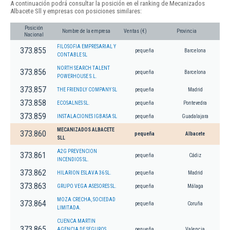
A continuación podrá consultar la posición en el ranking de Mecanizados
Albacete Sll y empresas con posiciones similares:
Posición
Nombre de la empresa
Ventas (€)
Provincia
Nacional
FILOSOFIA EMPRESARIAL Y
373.855
pequeña
Barcelona
CONTABLE SL
NORTH SEARCH TALENT
373.856
pequeña
Barcelona
POWERHOUSE S.L.
373.857
THE FRIENDLY COMPANY SL
pequeña
Madrid
373.858
ECOSALNES SL.
pequeña
Pontevedra
373.859
INSTALACIONES IGBASA SL
pequeña
Guadalajara
MECANIZADOS ALBACETE
373.860
pequeña
Albacete
SLL
A2G PREVENCION
373.861
pequeña
Cádiz
INCENDIOS SL.
373.862
HILARION ESLAVA 36 SL.
pequeña
Madrid
373.863
GRUPO VEGA ASESORES SL.
pequeña
Málaga
MOZA CRECHA, SOCIEDAD
373.864
pequeña
Coruña
LIMITADA.
CUENCA MARTIN
373.865
AGENCIA DE SEGUROS
pequeña
Valencia