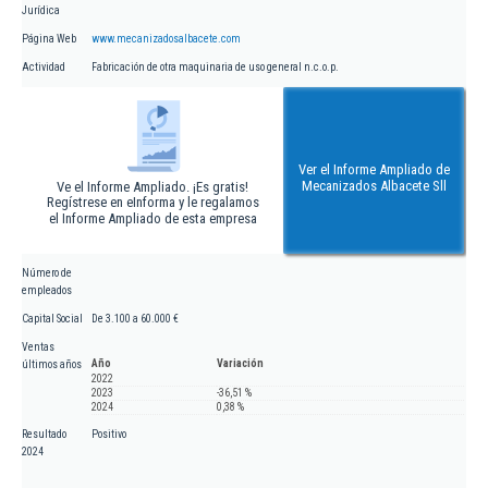
Jurídica
Página Web
www.mecanizadosalbacete.com
Actividad
Fabricación de otra maquinaria de uso general n.c.o.p.
Ver el Informe Ampliado de
Mecanizados Albacete Sll
Ve el Informe Ampliado. ¡Es gratis!
Regístrese en eInforma y le regalamos
el Informe Ampliado de esta empresa
Número de
empleados
Capital Social
De 3.100 a 60.000 €
Ventas
Año
Variación
últimos años
2022
2023
-36,51 %
2024
0,38 %
Resultado
Positivo
2024