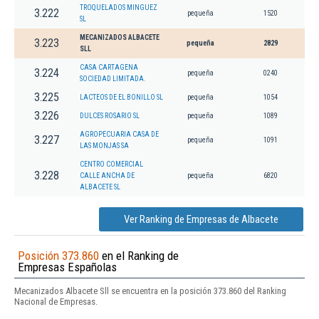
TROQUELADOS MINGUEZ
3.222
pequeña
1520
SL
MECANIZADOS ALBACETE
3.223
pequeña
2829
SLL
CASA CARTAGENA
3.224
pequeña
0240
SOCIEDAD LIMITADA.
3.225
LACTEOS DE EL BONILLO SL
pequeña
1054
3.226
DULCES ROSARIO SL
pequeña
1089
AGROPECUARIA CASA DE
3.227
pequeña
1091
LAS MONJAS SA
CENTRO COMERCIAL
3.228
CALLE ANCHA DE
pequeña
6820
ALBACETE SL
Ver Ranking de Empresas de Albacete
Posición 373.860
en el Ranking de
Empresas Españolas
Mecanizados Albacete Sll se encuentra en la posición 373.860 del Ranking
Nacional de Empresas.