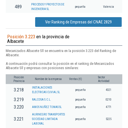
PROCESOS Y PROYECTOS DE
489
pequeña
Valencia
INGENIERIA SL
Ver Ranking de Empresas del CNAE 2829
Posición 3.223
en la provincia de
Albacete
Mecanizados Albacete Sll se encuentra en la posición 3.223 del Ranking de
Albacete.
A continuación podrá consultar la posición en el ranking de Mecanizados
Albacete Sll y empresas con posiciones similares:
Posición
Sector
Nombre de la empresa
Ventas (€)
Provincia
Actividad
INSTALACIONES
3.218
pequeña
4321
ELECTRICAS CUVIAL SL
3.219
RALCOSA S.C.L.
pequeña
0210
3.220
AMOS NUÑEZ TOMAS SL
pequeña
4771
AURINEGRO TRANSPORTES
3.221
SOCIEDAD LIMITADA
pequeña
5225
LABORAL