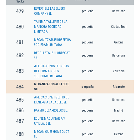
Sector
REVERSIBLE LABELLERS
479
pequeña
Barcelona
COMPANY SL
TAINMA-TALLERES DE LA
480
MANCHA SOCIEDAD
pequeña
Ciudad Real
LIMITADA
MECANITZATS ISIDRE SERRA
481
pequeña
Gerona
SOCIEDAD LIMITADA.
DECOLLETAJE LLOBREGAT
482
pequeña
Barcelona
SA
APLICACIONES TECNICAS
483
DE ULTRASONIDOS
pequeña
Valencia
SOCIEDAD LIMITADA
MECANIZADOS ALBACETE
484
pequeña
Albacete
SLL
APLICACIONS I GESTIO DE
485
pequeña
Barcelona
L'ENERGIA SABADELL SL
486
PARMO DESARROLLOS SL.
pequeña
Madrid
EDUNE MAQUINARIA Y
487
pequeña
Barcelona
UTILLAJE SL
MECANIQUES HOMS OLOT
488
pequeña
Gerona
SL