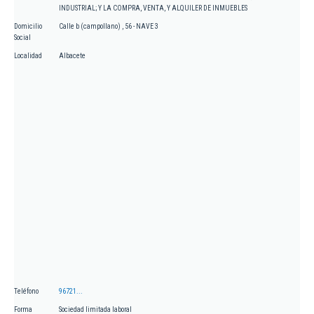
INDUSTRIAL; Y LA COMPRA, VENTA, Y ALQUILER DE INMUEBLES
Domicilio
Calle b (campollano) , 56 - NAVE 3
Social
Localidad
Albacete
Teléfono
96721...
Forma
Sociedad limitada laboral