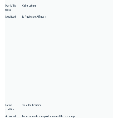
Domicilio
Calle Letra g
Social
Localidad
la Puebla de Alfinden
Forma
Sociedad limitada
Jurídica
Actividad
Fabricación de otros productos metálicos n.c.o.p.