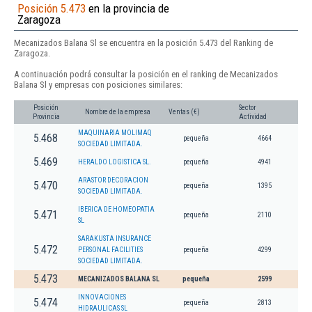
Posición 5.473
en la provincia de
Zaragoza
Mecanizados Balana Sl se encuentra en la posición 5.473 del Ranking de
Zaragoza.
A continuación podrá consultar la posición en el ranking de Mecanizados
Balana Sl y empresas con posiciones similares:
Posición
Sector
Nombre de la empresa
Ventas (€)
Provincia
Actividad
MAQUINARIA MOLIMAQ
5.468
pequeña
4664
SOCIEDAD LIMITADA.
5.469
HERALDO LOGISTICA SL.
pequeña
4941
ARASTOR DECORACION
5.470
pequeña
1395
SOCIEDAD LIMITADA.
IBERICA DE HOMEOPATIA
5.471
pequeña
2110
SL
SARAKUSTA INSURANCE
5.472
PERSONAL FACILITIES
pequeña
4299
SOCIEDAD LIMITADA.
5.473
MECANIZADOS BALANA SL
pequeña
2599
INNOVACIONES
5.474
pequeña
2813
HIDRAULICAS SL