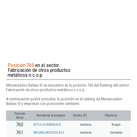
Posición 765
en el sector
Fabricación de otros productos
metálicos n.c.o.p.
Mecanizados Balana Sl se encuentra en la posición 765 del Ranking del sector
Fabricación de otros productos metálicos n.c.o.p..
A continuación podrá consultar la posición en el ranking de Mecanizados
Balana Sl y empresas con posiciones similares:
Posición
Nombre de la empresa
Ventas (€)
Provincia
Sector
760
ROTULOS ARANDA SL
mediana
Burgos
761
MECANIZADOS DILA S L
mediana
Cantabria