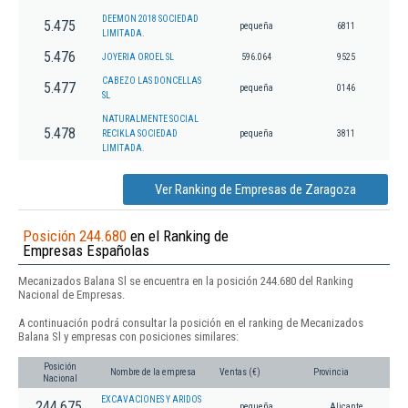
DEEMON 2018 SOCIEDAD
5.475
pequeña
6811
LIMITADA.
5.476
JOYERIA OROEL SL
596.064
9525
CABEZO LAS DONCELLAS
5.477
pequeña
0146
SL
NATURALMENTE SOCIAL
5.478
RECIKLA SOCIEDAD
pequeña
3811
LIMITADA.
Ver Ranking de Empresas de Zaragoza
Posición 244.680
en el Ranking de
Empresas Españolas
Mecanizados Balana Sl se encuentra en la posición 244.680 del Ranking
Nacional de Empresas.
A continuación podrá consultar la posición en el ranking de Mecanizados
Balana Sl y empresas con posiciones similares:
Posición
Nombre de la empresa
Ventas (€)
Provincia
Nacional
EXCAVACIONES Y ARIDOS
244.675
pequeña
Alicante