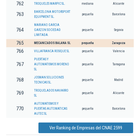
762
TROQUELES MARPIC SL.
mediana
Alicante
BARCELONA MOTORSPORT
763
pequeña
Barcelona
EQUIPMENT SL.
MARIANO GARCIA
764
GARZON SOCIEDAD
pequeña
Segovia
LIMITADA.
765
MECANIZADOS BALANA SL
pequeña
Zaragoza
766
VILLAFRANCA ROSIQUE SL
pequeña
Valencia
PUERTAS Y
767
AUTOMATISMOS MORENO
pequeña
Tarragona
SL
JOSMAN SOLUCIONES
768
pequeña
Madrid
TECNICAS SL.
TROQUELADOS NAVARRO
769
pequeña
Alicante
SL
AUTOMATISMOS Y
770
PUERTAS AUTOMATICAS
pequeña
Barcelona
AUTEC SL
Ver Ranking de Empresas del CNAE 2599