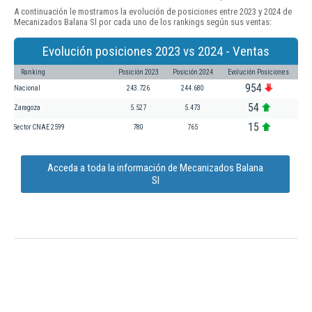
A continuación le mostramos la evolución de posiciones entre 2023 y 2024 de
Mecanizados Balana Sl por cada uno de los rankings según sus ventas:
Evolución posiciones 2023 vs 2024 - Ventas
Ranking
Posición 2023
Posición 2024
Evolución Posiciones
954
Nacional
243.726
244.680
54
Zaragoza
5.527
5.473
15
Sector CNAE 2599
780
765
Acceda a toda la información de Mecanizados Balana
Sl