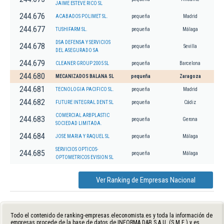
JAIME ESTEVE RICO SL
244.676
ACABADOS POLIMET SL.
pequeña
Madrid
244.677
TUSHIFARM SL.
pequeña
Málaga
DSA DEFENSA Y SERVICIOS
244.678
pequeña
Sevilla
DEL ASEGURADO SA
244.679
CLEANER GROUP 2005 SL
pequeña
Barcelona
244.680
MECANIZADOS BALANA SL
pequeña
Zaragoza
244.681
TECNOLOGIA PACIFICO SL.
pequeña
Madrid
244.682
FUTURE INTEGRAL DENT SL
pequeña
Cádiz
COMERCIAL ARBPLASTIC
244.683
pequeña
Gerona
SOCIEDAD LIMITADA.
244.684
JOSE MARIA Y RAQUEL SL
pequeña
Málaga
SERVICIOS OPTICOS-
244.685
pequeña
Málaga
OPTOMETRICOS EVISION SL
Ver Ranking de Empresas Nacional
Todo el contenido de ranking-empresas.eleconomista.es y toda la información de
empresas procede de la base de datos de INFORMA D&B S.A.U. (S.M.E.) y es