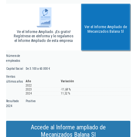
Ver el Informe Ampliado de
Mecanizados Balana Sl
Ve el Informe Ampliado. ¡Es gratis!
Regístrese en eInforma y le regalamos
el Informe Ampliado de esta empresa
Número de
empleados
Capital Social
De 3.100 a 60.000 €
Ventas
Año
Variación
últimos años
2022
2023
-11,68 %
2024
11,52 %
Resultado
Positivo
2024
Accede al Informe ampliado de
Mecanizados Balana Sl