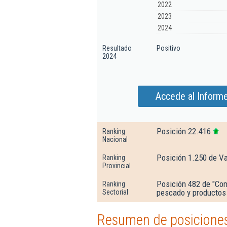
2022
2023
2024
Resultado
Positivo
2024
Accede al Inform
Posición 22.416
Ranking
Nacional
Posición 1.250 de V
Ranking
Provincial
Posición 482 de "Com
Ranking
pescado y productos
Sectorial
Resumen de posiciones