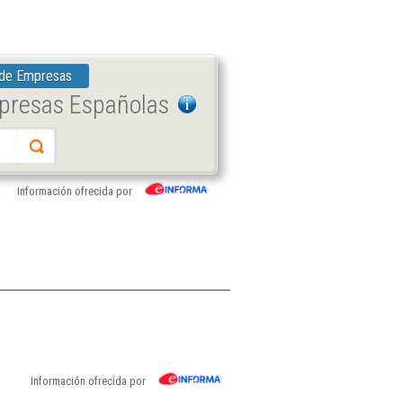
 de Empresas
mpresas Españolas
Información ofrecida por
Información ofrecida por