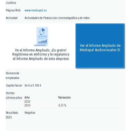
Jurídica
Página Web
www.mediapal.es
Actividad
Actividades de Producción cinematográfica y de vídeo
Ver el Informe Ampliado de
Mediapal Audiovisuales Sl
Ve el Informe Ampliado. ¡Es gratis!
Regístrese en eInforma y le regalamos
el Informe Ampliado de esta empresa
Número de
empleados
Capital Social
De 0 a 3.100 €
Ventas
Año
Variación
últimos años
2023
2024
-0,51 %
Resultado
Negativo
2025