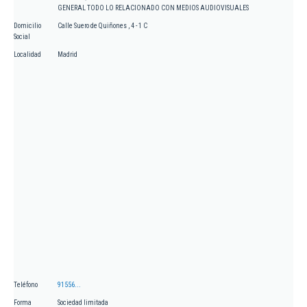
GENERAL TODO LO RELACIONADO CON MEDIOS AUDIOVISUALES
Domicilio
Calle Suero de Quiñones , 4 - 1 C
Social
Localidad
Madrid
Teléfono
91556...
Forma
Sociedad limitada