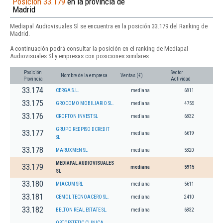
Posición 33.179
en la provincia de
Madrid
Mediapal Audiovisuales Sl se encuentra en la posición 33.179 del Ranking de
Madrid.
A continuación podrá consultar la posición en el ranking de Mediapal
Audiovisuales Sl y empresas con posiciones similares:
Posición
Sector
Nombre de la empresa
Ventas (€)
Provincia
Actividad
33.174
CERGA S.L.
mediana
6811
33.175
GROCOMO MOBILIARIO SL.
mediana
4755
33.176
CROFTON INVEST SL
mediana
6832
GRUPO REDPISO DCREDIT
33.177
mediana
6619
SL
33.178
MARUXMEN SL
mediana
5320
MEDIAPAL AUDIOVISUALES
33.179
mediana
5915
SL
33.180
MIACUM SRL
mediana
5611
33.181
CEMOL TECNOACERO SL.
mediana
2410
33.182
BELTON REAL ESTATE SL.
mediana
6832
ORTOESTETIC CLINICA