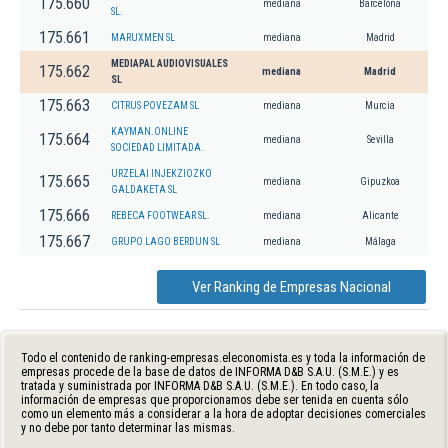
175.660
mediana
Barcelona
SL.
175.661
MARUXMEN SL
mediana
Madrid
MEDIAPAL AUDIOVISUALES
175.662
mediana
Madrid
SL
175.663
CITRUS POVEZAM SL
mediana
Murcia
KAYMAN.ONLINE
175.664
mediana
Sevilla
SOCIEDAD LIMITADA.
URZELAI INJEKZIOZKO
175.665
mediana
Gipuzkoa
GALDAKETA SL
175.666
REBECA FOOTWEAR SL.
mediana
Alicante
175.667
GRUPO LAGO BERDUN SL
mediana
Málaga
Ver Ranking de Empresas Nacional
Todo el contenido de ranking-empresas.eleconomista.es y toda la información de
empresas procede de la base de datos de INFORMA D&B S.A.U. (S.M.E.) y es
tratada y suministrada por INFORMA D&B S.A.U. (S.M.E.). En todo caso, la
información de empresas que proporcionamos debe ser tenida en cuenta sólo
como un elemento más a considerar a la hora de adoptar decisiones comerciales
y no debe por tanto determinar las mismas.