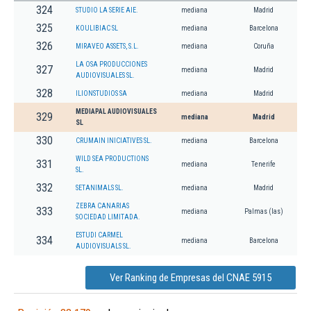
324
STUDIO LA SERIE AIE.
mediana
Madrid
325
KOULIBIAC SL
mediana
Barcelona
326
MIRAVEO ASSETS, S.L.
mediana
Coruña
LA OSA PRODUCCIONES
327
mediana
Madrid
AUDIOVISUALES SL.
328
ILIONSTUDIOS SA
mediana
Madrid
MEDIAPAL AUDIOVISUALES
329
mediana
Madrid
SL
330
CRUMAIN INICIATIVES SL.
mediana
Barcelona
WILD SEA PRODUCTIONS
331
mediana
Tenerife
SL.
332
SETANIMALS SL.
mediana
Madrid
ZEBRA CANARIAS
333
mediana
Palmas (las)
SOCIEDAD LIMITADA.
ESTUDI CARMEL
334
mediana
Barcelona
AUDIOVISUALS SL.
Ver Ranking de Empresas del CNAE 5915