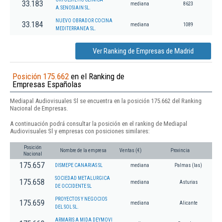
33.183
mediana
8623
A.SENOSIAIN SL.
NUEVO OBRADOR COCINA
33.184
mediana
1089
MEDITERRANEA SL.
Ver Ranking de Empresas de Madrid
Posición 175.662
en el Ranking de
Empresas Españolas
Mediapal Audiovisuales Sl se encuentra en la posición 175.662 del Ranking
Nacional de Empresas.
A continuación podrá consultar la posición en el ranking de Mediapal
Audiovisuales Sl y empresas con posiciones similares:
Posición
Nombre de la empresa
Ventas (€)
Provincia
Nacional
175.657
DISMEPE CANARIAS SL
mediana
Palmas (las)
SOCIEDAD METALURGICA
175.658
mediana
Asturias
DE OCCIDENTE SL
PROYECTOS Y NEGOCIOS
175.659
mediana
Alicante
DEL SOL SL.
ARMARIS A MIDA DEYMOVI