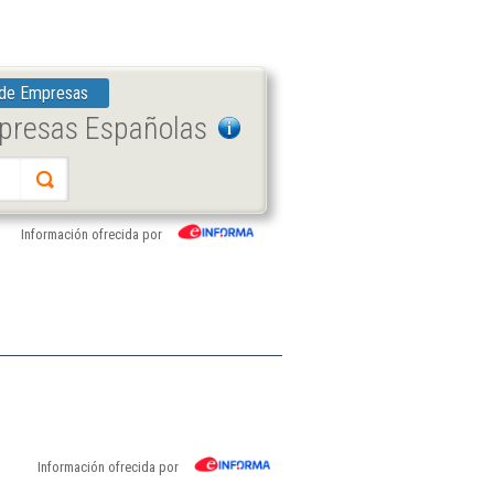
 de Empresas
mpresas Españolas
Información ofrecida por
Información ofrecida por