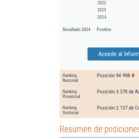
2022
2023
2024
Resultado 2024
Positivo
Accede al Infor
Posición 94.998
Ranking
Nacional
Posición 3.370 de A
Ranking
Provincial
Posición 2.137 de Co
Ranking
Sectorial
Resumen de posiciones