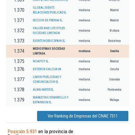
GLOBAL EVENTS
1.370
mediana
Madrid
RELACIONES PUBLICAS SL
1.371
SECCION DE PRENSA SL.
mediana
Madrid
VALUES AND LIFE STYLES
1.372
mediana
Bizkaia
SOCIEDAD LIMITADA
1.373
EVENTS NORDIC SPAIN SL.
mediana
Barcelona
MEDIOSYMAS SOCIEDAD
1.374
mediana
Sevilla
LIMITADA.
1.375
NOAPICT SL.
mediana
Madrid
1.376
EXTERIOR GALICIA SA
mediana
Coruña
LIMON PUBLICIDAD Y
1.377
mediana
Granada
COMUNICACION SL
1.378
ALMA MATER SL
mediana
Pontevedra
MARKETING DESARROLLO Y
1.379
mediana
Málaga
EXPANSION SL.
Ver Ranking de Empresas del CNAE 7311
Posición 5.931
en la provincia de