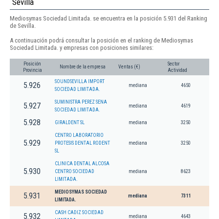
Sevilla
Mediosymas Sociedad Limitada. se encuentra en la posición 5.931 del Ranking
de Sevilla.
A continuación podrá consultar la posición en el ranking de Mediosymas
Sociedad Limitada. y empresas con posiciones similares:
Posición
Sector
Nombre de la empresa
Ventas (€)
Provincia
Actividad
SOUNDSEVILLA IMPORT
5.926
mediana
4650
SOCIEDAD LIMITADA.
SUMINISTRA PEREZ SENA
5.927
mediana
4619
SOCIEDAD LIMITADA.
5.928
GIRALDENT SL
mediana
3250
CENTRO LABORATORIO
5.929
PROTESIS DENTAL RODENT
mediana
3250
SL
CLINICA DENTAL ALCOSA
5.930
CENTRO SOCIEDAD
mediana
8623
LIMITADA.
MEDIOSYMAS SOCIEDAD
5.931
mediana
7311
LIMITADA.
CASH CADIZ SOCIEDAD
5.932
mediana
4643