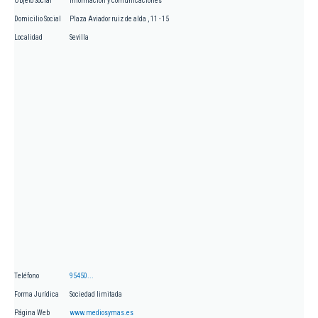
Objeto Social
Información y comunicaciones
Domicilio Social
Plaza Aviador ruiz de alda , 11 - 15
Localidad
Sevilla
Teléfono
95450...
Forma Jurídica
Sociedad limitada
Página Web
www.mediosymas.es