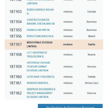
LIMITADA.
RUBEN DOMINGO BAZAN
187.953
mediana
Granada
SL.
CONSTRUCCIONES EN
187.954
mediana
Barcelona
MADERA JOSE DALMAU SA
187.955
HIDRAULICAS HMT SA
mediana
Barcelona
187.956
ESTRUCTURAS ABEGON SL.
mediana
Madrid
MEDIOSYMAS SOCIEDAD
187.957
mediana
Sevilla
LIMITADA.
I.D.T. INDUSTRIA DE
187.958
mediana
Navarra
TROQUELERIA SL
ORTOPEDIA Y AYUDAS
187.959
TECNICAS GARMAT
mediana
Asturias
SOCIEDAD LIMITADA
187.960
LA SOLANA Y VALVERDE SL.
mediana
Córdoba
187.961
WINDSOR GARDEN SL
mediana
Palmas (las)
IBERPROEX ENGINEERING &
187.962
PROJECT MANAGEMENT
mediana
Valencia
SOCIEDAD LIMITADA.
Ver Ranking de Empresas Nacional