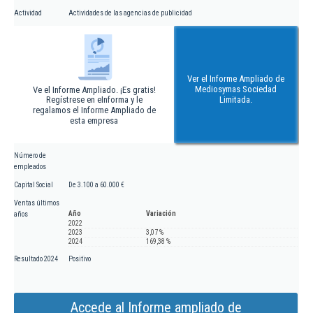
Actividad
Actividades de las agencias de publicidad
Ver el Informe Ampliado de
Mediosymas Sociedad
Ve el Informe Ampliado. ¡Es gratis!
Regístrese en eInforma y le
Limitada.
regalamos el Informe Ampliado de
esta empresa
Número de
empleados
Capital Social
De 3.100 a 60.000 €
Ventas últimos
Año
Variación
años
2022
2023
3,07 %
2024
169,38 %
Resultado 2024
Positivo
Accede al Informe ampliado de