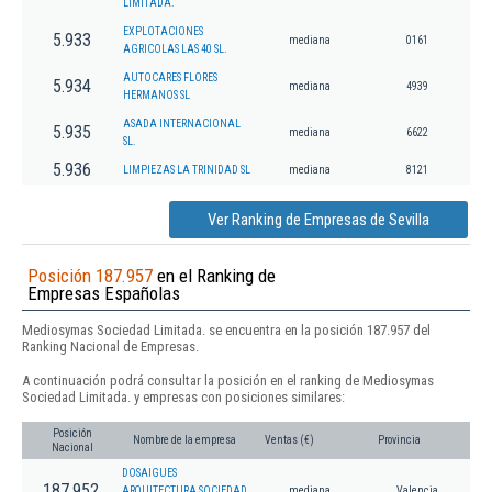
LIMITADA.
EXPLOTACIONES
5.933
mediana
0161
AGRICOLAS LAS 40 SL.
AUTOCARES FLORES
5.934
mediana
4939
HERMANOS SL
ASADA INTERNACIONAL
5.935
mediana
6622
SL.
5.936
LIMPIEZAS LA TRINIDAD SL
mediana
8121
Ver Ranking de Empresas de Sevilla
Posición 187.957
en el Ranking de
Empresas Españolas
Mediosymas Sociedad Limitada. se encuentra en la posición 187.957 del
Ranking Nacional de Empresas.
A continuación podrá consultar la posición en el ranking de Mediosymas
Sociedad Limitada. y empresas con posiciones similares:
Posición
Nombre de la empresa
Ventas (€)
Provincia
Nacional
DOSAIGUES
187.952
ARQUITECTURA SOCIEDAD
mediana
Valencia