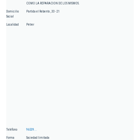
COMO LA REPARACION DE LOS MISMOS.
Domicilio
Partida el Rebento , 33 - 21
Social
Localidad
Petrer
Teléfono
96539...
Forma
Sociedad limitada