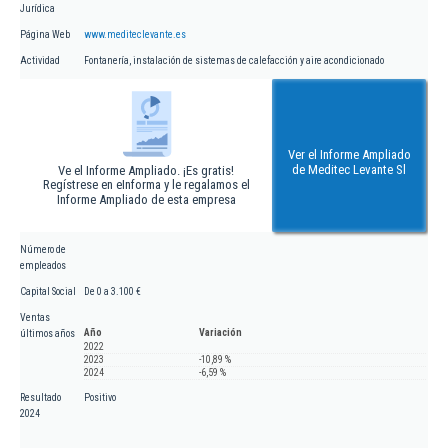
Jurídica
Página Web
www.mediteclevante.es
Actividad
Fontanería, instalación de sistemas de calefacción y aire acondicionado
Ver el Informe Ampliado
de Meditec Levante Sl
Ve el Informe Ampliado. ¡Es gratis!
Regístrese en eInforma y le regalamos el
Informe Ampliado de esta empresa
Número de
empleados
Capital Social
De 0 a 3.100 €
Ventas
Año
Variación
últimos años
2022
2023
-10,89 %
2024
-6,59 %
Resultado
Positivo
2024