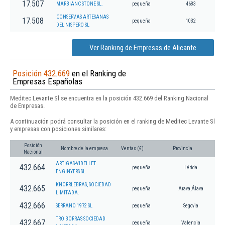
17.507
MARBIANC STONE SL.
pequeña
4683
CONSERVAS ARTESANAS
17.508
pequeña
1032
DEL NISPERO SL
Ver Ranking de Empresas de Alicante
Posición 432.669
en el Ranking de
Empresas Españolas
Meditec Levante Sl se encuentra en la posición 432.669 del Ranking Nacional
de Empresas.
A continuación podrá consultar la posición en el ranking de Meditec Levante Sl
y empresas con posiciones similares:
Posición
Nombre de la empresa
Ventas (€)
Provincia
Nacional
ARTIGAS-VIDELLET
432.664
pequeña
Lérida
ENGINYERS SL
KNORRLEBRAS, SOCIEDAD
432.665
pequeña
Arava,Álava
LIMITADA.
432.666
SERRANO 1972 SL
pequeña
Segovia
TRO BORRAS SOCIEDAD
432.667
pequeña
Valencia