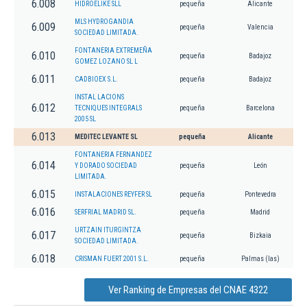
6.008
HIDROELIKE SLL
pequeña
Alicante
MLS HYDROGANDIA
6.009
pequeña
Valencia
SOCIEDAD LIMITADA.
FONTANERIA EXTREMEÑA
6.010
pequeña
Badajoz
GOMEZ LOZANO SL L
6.011
CADBIOEX S.L.
pequeña
Badajoz
INSTAL LACIONS
6.012
TECNIQUES INTEGRALS
pequeña
Barcelona
2005 SL
6.013
MEDITEC LEVANTE SL
pequeña
Alicante
FONTANERIA FERNANDEZ
6.014
Y DORADO SOCIEDAD
pequeña
León
LIMITADA.
6.015
INSTALACIONES REYFER SL
pequeña
Pontevedra
6.016
SERFRIAL MADRID SL.
pequeña
Madrid
URTZAIN ITURGINTZA
6.017
pequeña
Bizkaia
SOCIEDAD LIMITADA.
6.018
CRISMAN FUERT 2001 S.L.
pequeña
Palmas (las)
Ver Ranking de Empresas del CNAE 4322