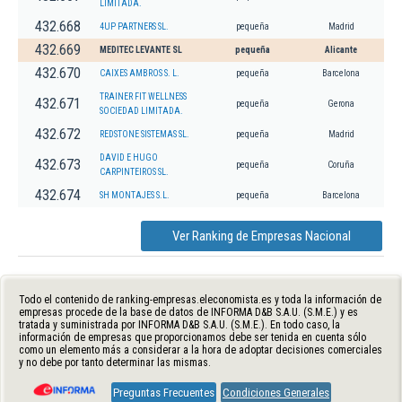
LIMITADA.
432.668
4UP PARTNERS SL.
pequeña
Madrid
432.669
MEDITEC LEVANTE SL
pequeña
Alicante
432.670
CAIXES AMBROS S. L.
pequeña
Barcelona
TRAINER FIT WELLNESS
432.671
pequeña
Gerona
SOCIEDAD LIMITADA.
432.672
REDSTONE SISTEMAS SL.
pequeña
Madrid
DAVID E HUGO
432.673
pequeña
Coruña
CARPINTEIROS SL.
432.674
SH MONTAJES S.L.
pequeña
Barcelona
Ver Ranking de Empresas Nacional
Todo el contenido de ranking-empresas.eleconomista.es y toda la información de
empresas procede de la base de datos de INFORMA D&B S.A.U. (S.M.E.) y es
tratada y suministrada por INFORMA D&B S.A.U. (S.M.E.). En todo caso, la
información de empresas que proporcionamos debe ser tenida en cuenta sólo
como un elemento más a considerar a la hora de adoptar decisiones comerciales
y no debe por tanto determinar las mismas.
Preguntas Frecuentes
Condiciones Generales