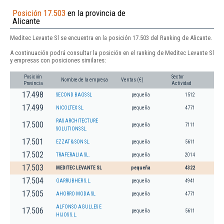
Posición 17.503
en la provincia de
Alicante
Meditec Levante Sl se encuentra en la posición 17.503 del Ranking de Alicante.
A continuación podrá consultar la posición en el ranking de Meditec Levante Sl
y empresas con posiciones similares:
Posición
Sector
Nombre de la empresa
Ventas (€)
Provincia
Actividad
17.498
SECOND BAGS SL
pequeña
1512
17.499
NICOLTEX SL.
pequeña
4771
RAS ARCHITECTURE
17.500
pequeña
7111
SOLUTIONS SL.
17.501
EZZAT & SON SL.
pequeña
5611
17.502
TRAFERALIA SL.
pequeña
2014
17.503
MEDITEC LEVANTE SL
pequeña
4322
17.504
GARRUBHER S.L.
pequeña
4941
17.505
AHORRO MODA SL
pequeña
4771
ALFONSO AGULLES E
17.506
pequeña
5611
HIJOS S.L.