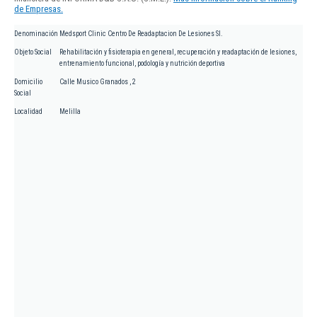
de Empresas.
Denominación
Medsport Clinic Centro De Readaptacion De Lesiones Sl.
Objeto Social
Rehabilitación y fisioterapia en general, recuperación y readaptación de lesiones,
entrenamiento funcional, podología y nutrición deportiva
Domicilio
Calle Musico Granados , 2
Social
Localidad
Melilla