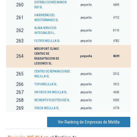
DISTRIBUCIONES MIMON
260
pequeña
4639
SIDI SL
HARINERAS DEL
261
pequeña
4712
MEDITERRANEO SL
ALMA SERVICIOS
262
pequeña
8110
INTEGRALES S.L.
263
FILTROS MELILLA SL
pequeña
4782
MEDSPORT CLINIC
CENTRO DE
264
pequeña
8699
READAPTACION DE
LESIONES SL.
CENTRO DE REPARACIONES
265
pequeña
3312
MELILLA SL.
266
TOPOMELILLA SL.
pequeña
1812
267
INFOBOX DN MELILLA SL.
pequeña
4650
268
RECREATIVOS BOTEHUSE SL
pequeña
9200
269
VISION MELILLA SL
pequeña
4774
Ver Ranking de Empresas de Melilla