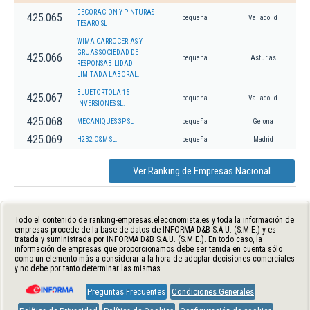
DECORACION Y PINTURAS
425.065
pequeña
Valladolid
TESARO SL
WIMA CARROCERIAS Y
GRUAS SOCIEDAD DE
425.066
pequeña
Asturias
RESPONSABILIDAD
LIMITADA LABORAL.
BLUETORTOLA 15
425.067
pequeña
Valladolid
INVERSIONES SL.
425.068
MECANIQUES 3P SL
pequeña
Gerona
425.069
H2B2 O&M SL.
pequeña
Madrid
Ver Ranking de Empresas Nacional
Todo el contenido de ranking-empresas.eleconomista.es y toda la información de
empresas procede de la base de datos de INFORMA D&B S.A.U. (S.M.E.) y es
tratada y suministrada por INFORMA D&B S.A.U. (S.M.E.). En todo caso, la
información de empresas que proporcionamos debe ser tenida en cuenta sólo
como un elemento más a considerar a la hora de adoptar decisiones comerciales
y no debe por tanto determinar las mismas.
Preguntas Frecuentes
Condiciones Generales