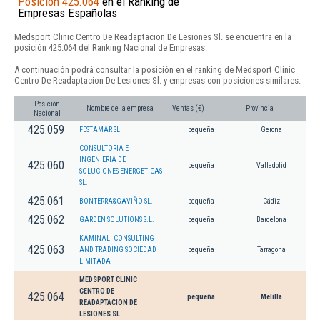
Posición 425.064
en el Ranking de
Empresas Españolas
Medsport Clinic Centro De Readaptacion De Lesiones Sl. se encuentra en la
posición 425.064 del Ranking Nacional de Empresas.
A continuación podrá consultar la posición en el ranking de Medsport Clinic
Centro De Readaptacion De Lesiones Sl. y empresas con posiciones similares:
Posición
Nombre de la empresa
Ventas (€)
Provincia
Nacional
425.059
FESTAMAR SL
pequeña
Gerona
CONSULTORIA E
INGENIERIA DE
425.060
pequeña
Valladolid
SOLUCIONES ENERGETICAS
SL.
425.061
BONTERRA&GAVIÑO SL.
pequeña
Cádiz
425.062
GARDEN SOLUTIONS S.L.
pequeña
Barcelona
KAMINALI CONSULTING
425.063
AND TRADING SOCIEDAD
pequeña
Tarragona
LIMITADA
MEDSPORT CLINIC
CENTRO DE
425.064
pequeña
Melilla
READAPTACION DE
LESIONES SL.