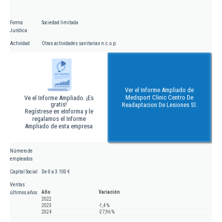
Forma
Sociedad limitada
Jurídica
Actividad
Otras actividades sanitarias n.c.o.p.
Ver el Informe Ampliado de
Medsport Clinic Centro De
Ve el Informe Ampliado. ¡Es
gratis!
Readaptacion De Lesiones Sl.
Regístrese en eInforma y le
regalamos el Informe
Ampliado de esta empresa
Número de
empleados
Capital Social
De 0 a 3.100 €
Ventas
Año
Variación
últimos años
2022
2023
-1,4 %
2024
-27,96 %