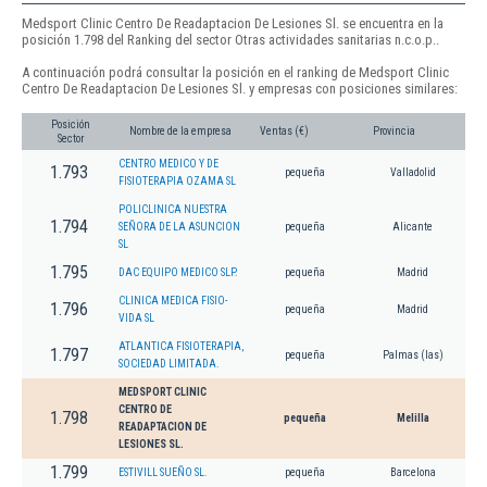
Medsport Clinic Centro De Readaptacion De Lesiones Sl. se encuentra en la
posición 1.798 del Ranking del sector Otras actividades sanitarias n.c.o.p..
A continuación podrá consultar la posición en el ranking de Medsport Clinic
Centro De Readaptacion De Lesiones Sl. y empresas con posiciones similares:
Posición
Nombre de la empresa
Ventas (€)
Provincia
Sector
CENTRO MEDICO Y DE
1.793
pequeña
Valladolid
FISIOTERAPIA OZAMA SL
POLICLINICA NUESTRA
1.794
SEÑORA DE LA ASUNCION
pequeña
Alicante
SL
1.795
DAC EQUIPO MEDICO SLP.
pequeña
Madrid
CLINICA MEDICA FISIO-
1.796
pequeña
Madrid
VIDA SL
ATLANTICA FISIOTERAPIA,
1.797
pequeña
Palmas (las)
SOCIEDAD LIMITADA.
MEDSPORT CLINIC
CENTRO DE
1.798
pequeña
Melilla
READAPTACION DE
LESIONES SL.
1.799
ESTIVILL SUEÑO SL.
pequeña
Barcelona