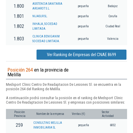
ASISTENCIA SANITARIA
1.800
pequeña
Badajoz
ARGAROT S.L.
1.801
NIJASUR SL.
pequeña
Coruña
INHALA, SOCIEDAD
1.802
pequeña
Ciudad Real
LIMITADA.
CLINICA BENIGANIM
1.803
pequeña
Valencia
SOCIEDAD LIMITADA.
Ver Ranking de Empresas del CNAE 8699
Posición 264
en la provincia de
Melilla
Medsport Clinic Centro De Readaptacion De Lesiones Sl. se encuentra en la
posición 264 del Ranking de Melilla.
A continuación podrá consultar la posición en el ranking de Medsport Clinic
Centro De Readaptacion De Lesiones Sl. y empresas con posiciones similares:
Posición
Sector
Nombre de la empresa
Ventas (€)
Provincia
Actividad
CONSULTING MELILLA
259
pequeña
6832
INMOBILIARIA SL